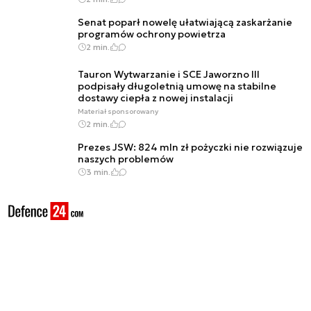
Senat poparł nowelę ułatwiającą zaskarżanie
programów ochrony powietrza
2 min.
Tauron Wytwarzanie i SCE Jaworzno III
podpisały długoletnią umowę na stabilne
dostawy ciepła z nowej instalacji
Materiał sponsorowany
2 min.
Prezes JSW: 824 mln zł pożyczki nie rozwiązuje
naszych problemów
3 min.