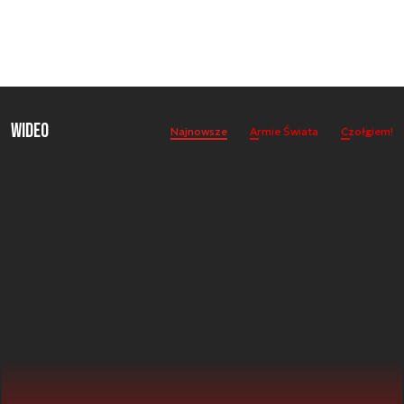
Wideo
Najnowsze
Armie Świata
Czołgiem!