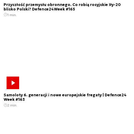
Przyszłość przemysłu obronnego. Co robią rosyjskie Iły-20
blisko Polski? Defence24Week #165
1 min.
Samoloty 6. generacji i nowe europejskie fregaty | Defence24
Week #163
2 min.