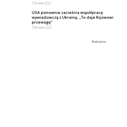
2 min.
USA ponownie zacieśnia współpracę
wywiadowczą z Ukrainą. „To daje Kijowowi
przewagę”
3 min.
Reklama