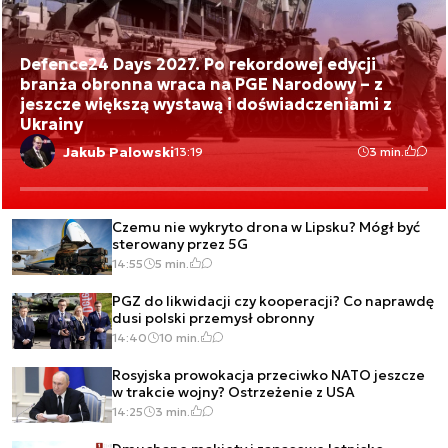
Defence24 Days 2027. Po rekordowej edycji
branża obronna wraca na PGE Narodowy – z
jeszcze większą wystawą i doświadczeniami z
Ukrainy
Jakub Palowski
13:19
3 min.
Czemu nie wykryto drona w Lipsku? Mógł być
sterowany przez 5G
14:55
5 min.
PGZ do likwidacji czy kooperacji? Co naprawdę
dusi polski przemysł obronny
14:40
10 min.
Rosyjska prowokacja przeciwko NATO jeszcze
w trakcie wojny? Ostrzeżenie z USA
14:25
3 min.