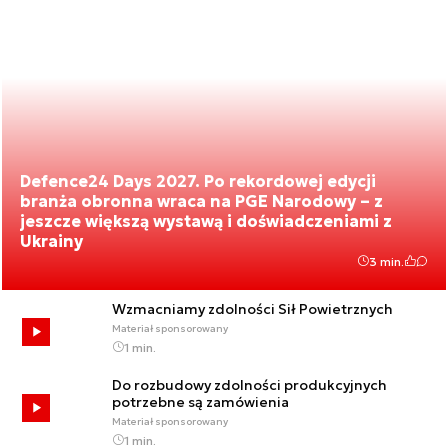
Defence24 Days 2027. Po rekordowej edycji
branża obronna wraca na PGE Narodowy – z
jeszcze większą wystawą i doświadczeniami z
Ukrainy
3 min.
Wzmacniamy zdolności Sił Powietrznych
Materiał sponsorowany
1 min.
Do rozbudowy zdolności produkcyjnych
potrzebne są zamówienia
Materiał sponsorowany
1 min.