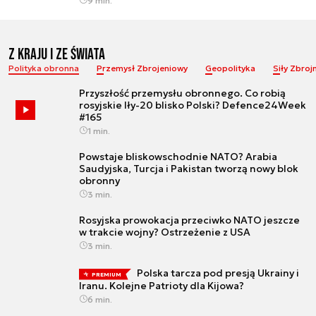
9 min.
Z Kraju i ze Świata
Polityka obronna
Przemysł Zbrojeniowy
Geopolityka
Siły Zbroj
Przyszłość przemysłu obronnego. Co robią
rosyjskie Iły-20 blisko Polski? Defence24Week
#165
1 min.
Powstaje bliskowschodnie NATO? Arabia
Saudyjska, Turcja i Pakistan tworzą nowy blok
obronny
3 min.
Rosyjska prowokacja przeciwko NATO jeszcze
w trakcie wojny? Ostrzeżenie z USA
3 min.
Polska tarcza pod presją Ukrainy i
PREMIUM
Iranu. Kolejne Patrioty dla Kijowa?
6 min.