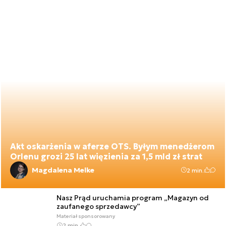
Akt oskarżenia w aferze OTS. Byłym menedżerom
Orlenu grozi 25 lat więzienia za 1,5 mld zł strat
Magdalena Melke
2 min.
Nasz Prąd uruchamia program „Magazyn od
zaufanego sprzedawcy”
Materiał sponsorowany
2 min.