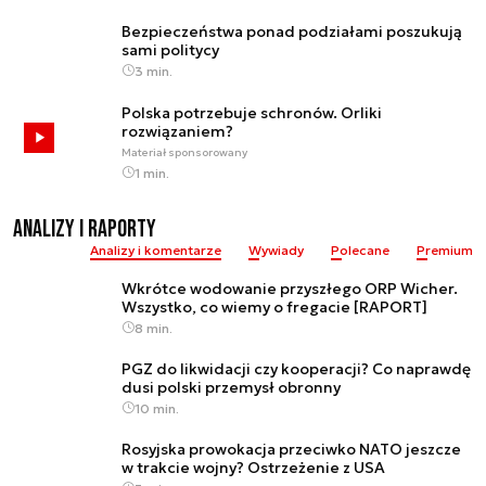
Bezpieczeństwa ponad podziałami poszukują
sami politycy
3 min.
Polska potrzebuje schronów. Orliki
rozwiązaniem?
Materiał sponsorowany
1 min.
Analizy i raporty
Analizy i komentarze
Wywiady
Polecane
Premium
Wkrótce wodowanie przyszłego ORP Wicher.
Wszystko, co wiemy o fregacie [RAPORT]
8 min.
PGZ do likwidacji czy kooperacji? Co naprawdę
dusi polski przemysł obronny
10 min.
Rosyjska prowokacja przeciwko NATO jeszcze
w trakcie wojny? Ostrzeżenie z USA