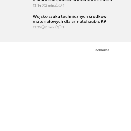
13:14
2 min.
1
Wojsko szuka technicznych środków
materiałowych dla armatohaubic K9
12:25
2 min.
1
Reklama