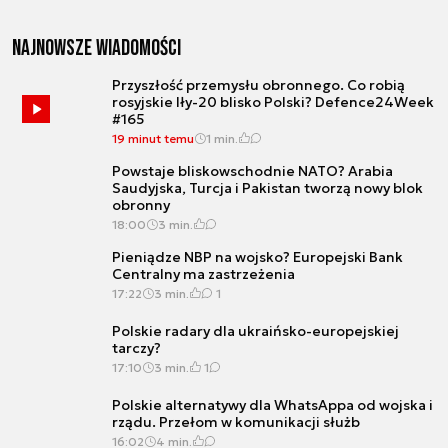
Najnowsze wiadomości
Przyszłość przemysłu obronnego. Co robią
rosyjskie Iły-20 blisko Polski? Defence24Week
#165
19 minut temu
1 min.
Powstaje bliskowschodnie NATO? Arabia
Saudyjska, Turcja i Pakistan tworzą nowy blok
obronny
18:00
3 min.
Pieniądze NBP na wojsko? Europejski Bank
Centralny ma zastrzeżenia
17:22
3 min.
1
Polskie radary dla ukraińsko-europejskiej
tarczy?
17:10
3 min.
1
Polskie alternatywy dla WhatsAppa od wojska i
rządu. Przełom w komunikacji służb
16:02
4 min.