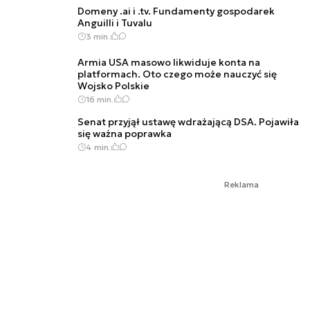
Domeny .ai i .tv. Fundamenty gospodarek
Anguilli i Tuvalu
3 min.
Armia USA masowo likwiduje konta na
platformach. Oto czego może nauczyć się
Wojsko Polskie
16 min.
Senat przyjął ustawę wdrażającą DSA. Pojawiła
się ważna poprawka
4 min.
Reklama