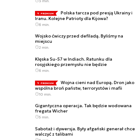
3 min.
Polska tarcza pod presją Ukrainy i
PREMIUM
Iranu. Kolejne Patrioty dla Kijowa?
6 min.
Wojsko ćwiczy przed defiladą. Byliśmy na
miejscu
2 min.
Klęska Su-57 w Indiach. Ratunku dla
rosyjskiego przemysłu nie będzie
6 min.
Wojna cieni nad Europą. Dron jako
PREMIUM
wspólna broń państw, terrorystów i mafii
10 min.
Gigantyczna operacja. Tak będzie wodowana
fregata Wicher
5 min.
Sabotaż i dywersja. Były afgański generał chce
walczyć z talibami