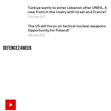
Türkiye wants to enter Lebanon after UNIFIL. A
new front in the rivalry with Israel and France?
11 min.
The US will focus on tactical nuclear weapons.
Opportunity for Poland?
3 min.
Defence24Week