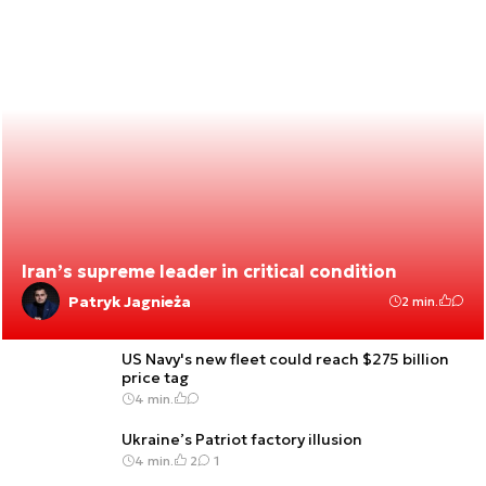
Iran’s supreme leader in critical condition
Patryk Jagnieża
2 min.
US Navy's new fleet could reach $275 billion
price tag
4 min.
Ukraine’s Patriot factory illusion
4 min.
2
1