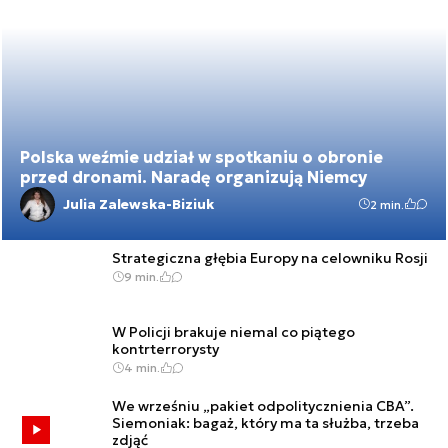
Polska weźmie udział w spotkaniu o obronie
przed dronami. Naradę organizują Niemcy
Julia Zalewska-Biziuk
2 min.
Strategiczna głębia Europy na celowniku Rosji
9 min.
W Policji brakuje niemal co piątego
kontrterrorysty
4 min.
We wrześniu „pakiet odpolitycznienia CBA”.
Siemoniak: bagaż, który ma ta służba, trzeba
zdjąć