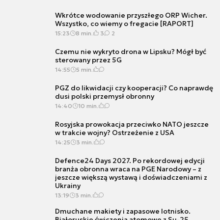
Wkrótce wodowanie przyszłego ORP Wicher.
Wszystko, co wiemy o fregacie [RAPORT]
15:23
8 min.
3
2
Czemu nie wykryto drona w Lipsku? Mógł być
sterowany przez 5G
14:55
5 min.
PGZ do likwidacji czy kooperacji? Co naprawdę
dusi polski przemysł obronny
14:40
10 min.
Rosyjska prowokacja przeciwko NATO jeszcze
w trakcie wojny? Ostrzeżenie z USA
14:25
3 min.
Defence24 Days 2027. Po rekordowej edycji
branża obronna wraca na PGE Narodowy – z
jeszcze większą wystawą i doświadczeniami z
Ukrainy
13:19
3 min.
Dmuchane makiety i zapasowe lotnisko.
Białoruskie ćwiczenia atomowe z Su-25