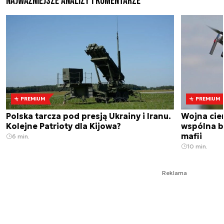
Najważniejsze analizy i komentarze
PREMIUM
PREMIUM
Polska tarcza pod presją Ukrainy i Iranu.
Wojna cien
Kolejne Patrioty dla Kijowa?
wspólna br
mafii
6 min.
10 min.
Reklama