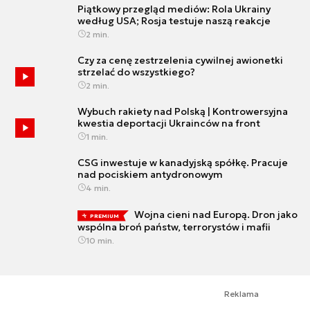
Piątkowy przegląd mediów: Rola Ukrainy
według USA; Rosja testuje naszą reakcje
2 min.
Czy za cenę zestrzelenia cywilnej awionetki
strzelać do wszystkiego?
2 min.
Wybuch rakiety nad Polską | Kontrowersyjna
kwestia deportacji Ukrainców na front
1 min.
CSG inwestuje w kanadyjską spółkę. Pracuje
nad pociskiem antydronowym
4 min.
Wojna cieni nad Europą. Dron jako
PREMIUM
wspólna broń państw, terrorystów i mafii
10 min.
Reklama