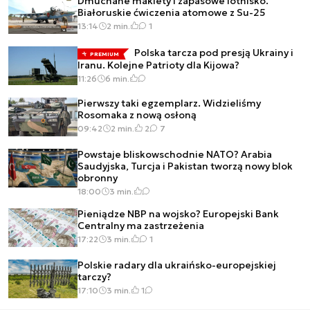
Dmuchane makiety i zapasowe lotnisko.
Białoruskie ćwiczenia atomowe z Su-25
13:14
2 min.
1
Polska tarcza pod presją Ukrainy i
PREMIUM
Iranu. Kolejne Patrioty dla Kijowa?
11:26
6 min.
Pierwszy taki egzemplarz. Widzieliśmy
Rosomaka z nową osłoną
09:42
2 min.
2
7
Powstaje bliskowschodnie NATO? Arabia
Saudyjska, Turcja i Pakistan tworzą nowy blok
obronny
18:00
3 min.
Pieniądze NBP na wojsko? Europejski Bank
Centralny ma zastrzeżenia
17:22
3 min.
1
Polskie radary dla ukraińsko-europejskiej
tarczy?
17:10
3 min.
1