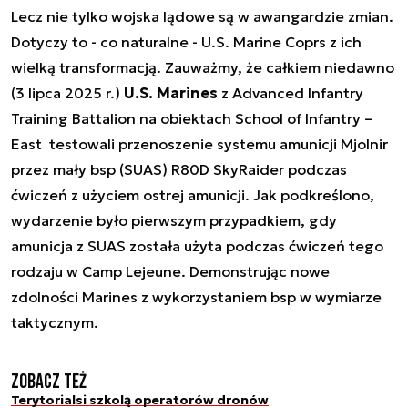
Lecz nie tylko wojska lądowe są w awangardzie zmian.
Dotyczy to - co naturalne - U.S. Marine Coprs z ich
wielką transformacją. Zauważmy, że całkiem niedawno
(3 lipca 2025 r.)
U.S. Marines
z Advanced Infantry
Training Battalion na obiektach School of Infantry –
East testowali przenoszenie systemu amunicji Mjolnir
przez mały bsp (SUAS) R80D SkyRaider podczas
ćwiczeń z użyciem ostrej amunicji. Jak podkreślono,
wydarzenie było pierwszym przypadkiem, gdy
amunicja z SUAS została użyta podczas ćwiczeń tego
rodzaju w Camp Lejeune. Demonstrując nowe
zdolności Marines z wykorzystaniem bsp w wymiarze
taktycznym.
Zobacz też
Terytorialsi szkolą operatorów dronów