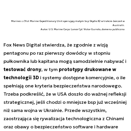
Marines z 31st Marine Expeditionary Unit operujący małym bsp Skydio X2 w trakcie ćwiczeń w
Australii.
Autor. U.S. Marine Corps Lance Cpl. Victor Gurrola, domena publiczna
Fox News Digital stwierdza, że zgodnie z wizją
pentagonu po raz pierwszy dowódcy w stopniu
pułkownika lub kapitana mogą samodzielnie nabywać i
testować drony
, w tym
prototypy drukowane w
technologii 3D
i systemy dostępne komercyjnie, o ile
spełniają one kryteria bezpieczeństwa narodowego.
Trzeba podkreślić, że w USA doszło do ważnej refleksji
strategicznej, jeśli chodzi o mniejsze bsp już wcześniej
niż sama wojna w Ukrainie. Przede wszystkim,
zaostrzająca się rywalizacja technologiczna z Chinami
oraz obawy o bezpieczeństwo software i hardware