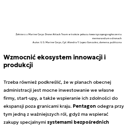
Żołnierz z Marine Corps Drone Attack Team w trakcie pokazu towarzyszącego ogłoszeniu
memorandum o dronach
Autor. U.S. Marine Corps, Cpl. Alondra Y. Lopez Gonzalez, domena publiczna
Wzmocnić ekosystem innowacji i
produkcji
Trzeba również podkreślić, że w planach obecnej
administracji jest mocne inwestowanie we własne
firmy, start-upy, a także wspieranie ich zdolności do
ekspansji poza granicami kraju.
Pentagon
odegra przy
tym jedną z ważniejszych ról, gdyż ma wspierać
zakupy specjalnymi
systemami bezpośrednich