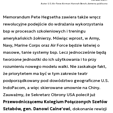
czerwiec 2025 r.
Autor. U.S. Air Force Airman Hannah Bench, domena publiczna
Memorandum Pete Hegsetha zawiera także wręcz
rewolucyjne podejście do wdrażania wykorzystania
bsp w procesach szkoleniowych i treningu
amerykańskich żołnierzy. Mówiąc wprost, w Army,
Navy, Marine Corps oraz Air Force będzie łatwiej o
masowe, tanie systemy bsp. Lecz jednocześnie będą
tworzone jednostki do ich użytkowania i to przy
rozumieniu nowego modelu walki. Nie zaskakuje fakt,
że priorytetem ma być w tym zakresie teatr
podporządkowany pod dowództwo geograficzne U.S.
IndoPacom, a więc skierowane umownie na Chiny.
Zauważmy, że Sekretarz Obrony USA polecił już
Przewodniczącemu Kolegium Połączonych Szefów
Sztabów, gen. Danowi Caine’owi
, dokonanie rewizji