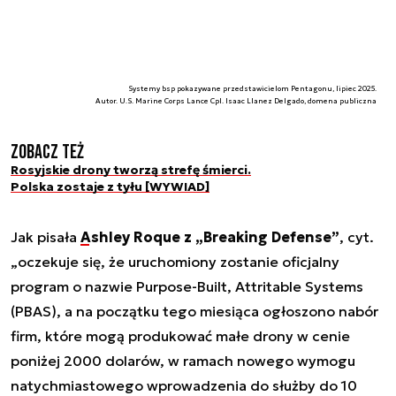
Systemy bsp pokazywane przedstawicielom Pentagonu, lipiec 2025.
Autor. U.S. Marine Corps Lance Cpl. Isaac Llanez Delgado, domena publiczna
Zobacz też
Rosyjskie drony tworzą strefę śmierci.
Polska zostaje z tyłu [WYWIAD]
Jak pisała
Ashley Roque z „Breaking Defense”
, cyt.
„oczekuje się, że uruchomiony zostanie oficjalny
program o nazwie Purpose-Built, Attritable Systems
(PBAS), a na początku tego miesiąca ogłoszono nabór
firm, które mogą produkować małe drony w cenie
poniżej 2000 dolarów, w ramach nowego wymogu
natychmiastowego wprowadzenia do służby do 10