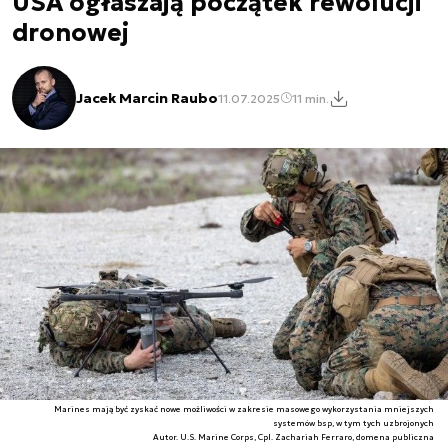
USA ogłaszają początek rewolucji
dronowej
Jacek Marcin Raubo
11.07.2025
11 min.
Marines mają być zyskać nowe możliwości w zakresie masowego wykorzystania mniejszych
systemów bsp, w tym tych uzbrojonych
Autor. U.S. Marine Corps, Cpl. Zachariah Ferraro, domena publiczna