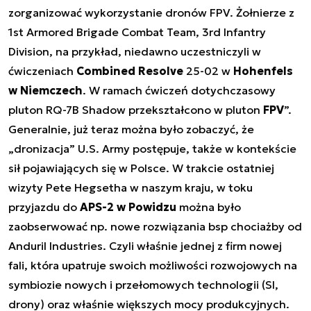
zorganizować wykorzystanie dronów FPV. Żołnierze z
1st Armored Brigade Combat Team, 3rd Infantry
Division, na przykład, niedawno uczestniczyli w
ćwiczeniach
Combined Resolve
25-02 w
Hohenfels
w Niemczech
. W ramach ćwiczeń dotychczasowy
pluton RQ-7B Shadow przekształcono w pluton
FPV
”.
Generalnie, już teraz można było zobaczyć, że
„dronizacja” U.S. Army postępuje, także w kontekście
sił pojawiających się w Polsce. W trakcie ostatniej
wizyty Pete Hegsetha w naszym kraju, w toku
przyjazdu do
APS-2 w Powidzu
można było
zaobserwować np. nowe rozwiązania bsp chociażby od
Anduril Industries. Czyli właśnie jednej z firm nowej
fali, która upatruje swoich możliwości rozwojowych na
symbiozie nowych i przełomowych technologii (SI,
drony) oraz właśnie większych mocy produkcyjnych.