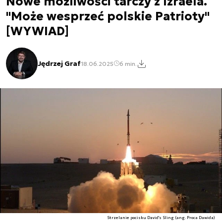
Nowe możliwości tarczy z Izraela.
"Może wesprzeć polskie Patrioty"
[WYWIAD]
Jędrzej Graf
18.06.2025
6 min.
Strzelanie pocisku David's Sling (ang. Proca Dawida)