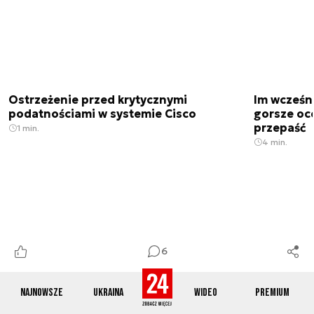
Ostrzeżenie przed krytycznymi
Im wcześni
podatnościami w systemie Cisco
gorsze oc
przepaść
1 min.
4 min.
6
Najnowsze
Ukraina
Wideo
Premium
Zmiany w Centrum Operacji
Blue Origi