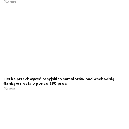
2 min.
Liczba przechwyceń rosyjskich samolotów nad wschodnią
flanką wzrosła o ponad 250 proc
1 min.