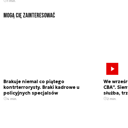
1 min.
Mogą Cię zainteresować
Brakuje niemal co piątego
We wrześn
kontrterrorysty. Braki kadrowe u
CBA”. Siem
policyjnych specjalsów
służba, tr
4 min.
2 min.