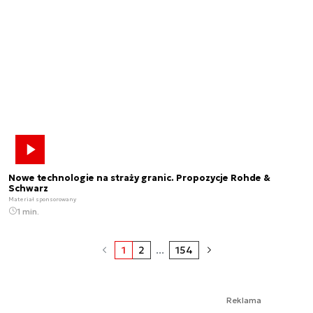
Nowe technologie na straży granic. Propozycje Rohde &
Schwarz
Materiał sponsorowany
1 min.
1
2
...
154
Reklama