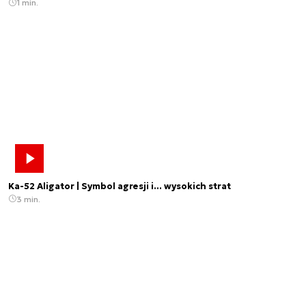
1 min.
Ka-52 Aligator | Symbol agresji i... wysokich strat
3 min.