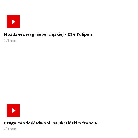
Moździerz wagi superciężkiej - 2S4 Tulipan
1 min.
Druga młodość Piwonii na ukraińskim froncie
1 min.