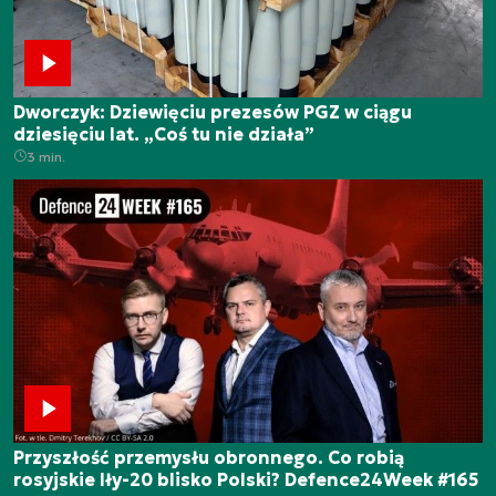
Dworczyk: Dziewięciu prezesów PGZ w ciągu
dziesięciu lat. „Coś tu nie działa”
3 min.
Przyszłość przemysłu obronnego. Co robią
rosyjskie Iły-20 blisko Polski? Defence24Week #165