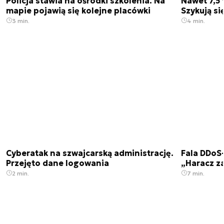
Policja stawia na ośrodki szkolenia. Na
Nawet 7,5 
mapie pojawią się kolejne placówki
Szykują si
3 min.
4 min.
Cyberatak na szwajcarską administrację.
Fala DDoS-
Przejęto dane logowania
„Haracz z
2 min.
7 min.