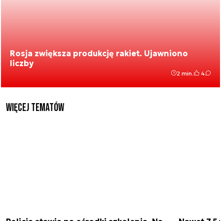
Rosja zwiększa produkcję rakiet. Ujawniono
liczby
2 min.
4
Więcej tematów