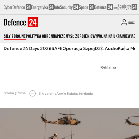
Siły zbrojne
Polityka obronna
Przemysł Zbrojeniowy
Wojna na Ukrainie
Wiado
Defence24 Days 2026
SAFE
Operacja Szpej
D24 Audio
Karta Mu
Reklama
Strona główna
Siły zbrojne
Armie Świata: Jordania