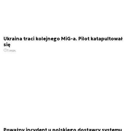
Ukraina traci kolejnego MiG-a. Pilot katapultował
się
1 min.
Poważny incydent u polskiego dostawcy systemu