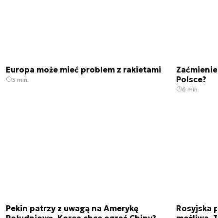
Europa może mieć problem z rakietami
Zaćmienie
Polsce?
3 min.
6 min.
Pekin patrzy z uwagą na Amerykę
Rosyjska p