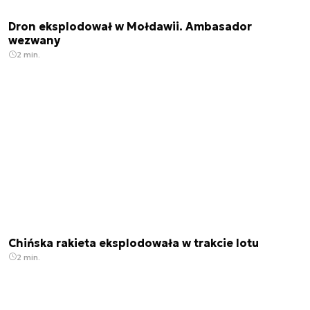
Dron eksplodował w Mołdawii. Ambasador
wezwany
2 min.
Chińska rakieta eksplodowała w trakcie lotu
2 min.