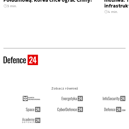
Południową. Korea chce ograć Chiny?
możliwa. 
infrastruk
3 min.
4 min.
Zobacz również