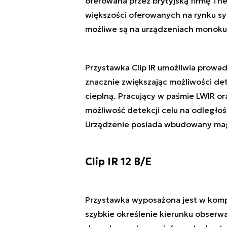
oferowana przez brytyjską firmę T
większości oferowanych na rynku s
możliwe są na urządzeniach monokul
Przystawka Clip IR umożliwia prowa
znacznie zwiększając możliwości de
cieplną. Pracujący w paśmie LWIR or
możliwość detekcji celu na odległoś
Urządzenie posiada wbudowany mag
Clip IR 12 B/E
Przystawka wyposażona jest w komp
szybkie określenie kierunku obserwa