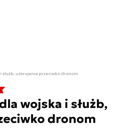
i służb, uzbrojenie przeciwko dronom
la wojska i służb,
rzeciwko dronom