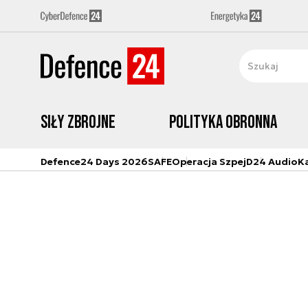
Siły zbrojne
Polityka obronna
Defence24 Days 2026
SAFE
Operacja Szpej
D24 Audio
K