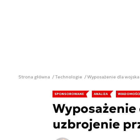
Strona główna
Technologie
Wyposażenie dla wojska 
SPONSOROWANE
ANALIZA
WIADOMOŚCI
Wyposażenie d
uzbrojenie p