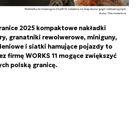
Nakładka termowizyjna ClipIR-12 nałożona na lewy okular gogli noktowizyjnych
Autor. Thermoteknix
ranice 2025 kompaktowe nakładki
y, granatniki rewolwerowe, miniguny,
leniowe i siatki hamujące pojazdy to
zez firmę WORKS 11 mogące zwiększyć
ch polską granicę.