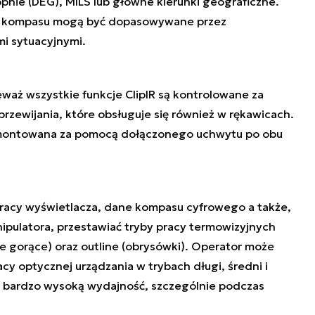
nie (DEG), MILS lub główne kierunki geograficzne.
ch kompasu mogą być dopasowywane przez
i sytuacyjnymi.
eważ wszystkie funkcje ClipIR są kontrolowane za
rzewijania, które obsługuje się również w rękawicach.
montowana za pomocą dołączonego uchwytu po obu
pracy wyświetlacza, dane kompasu cyfrowego a także,
ipulatora, przestawiać tryby pracy termowizyjnych
e gorące) oraz outline (obrysówki). Operator może
cy optycznej urządzania w trybach długi, średni i
je bardzo wysoką wydajność, szczególnie podczas