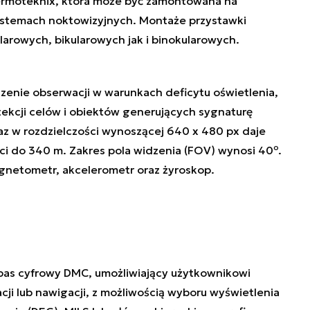
hermoteknix, która może być zamontowana na
ystemach noktowizyjnych. Montaże przystawki
arowych, bikularowych jak i binokularowych.
dzenie obserwacji w warunkach deficytu oświetlenia,
tekcji celów i obiektów generujących sygnaturę
az w rozdzielczości wynoszącej 640 x 480 px daje
ci do 340 m. Zakres pola widzenia (FOV) wynosi 40º.
netometr, akcelerometr oraz żyroskop.
as cyfrowy DMC, umożliwiający użytkownikowi
cji lub nawigacji, z możliwością wyboru wyświetlenia