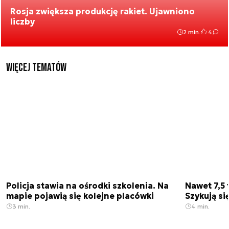
Rosja zwiększa produkcję rakiet. Ujawniono
liczby
2 min.
4
Więcej tematów
Policja stawia na ośrodki szkolenia. Na
Nawet 7,5 
mapie pojawią się kolejne placówki
Szykują si
3 min.
4 min.