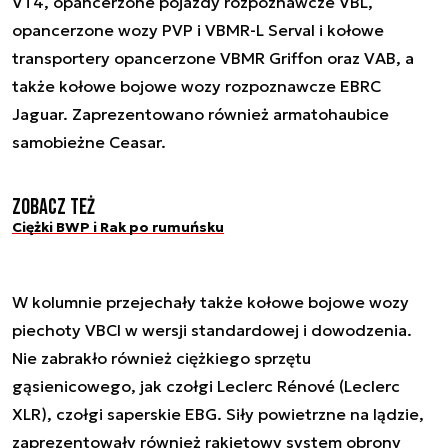
VT4, opancerzone pojazdy rozpoznawcze VBL,
opancerzone wozy PVP i VBMR-L Serval i kołowe
transportery opancerzone VBMR Griffon oraz VAB, a
także kołowe bojowe wozy rozpoznawcze EBRC
Jaguar. Zaprezentowano również armatohaubice
samobieżne Ceasar.
Zobacz też
Ciężki BWP i Rak po rumuńsku
W kolumnie przejechały także kołowe bojowe wozy
piechoty VBCI w wersji standardowej i dowodzenia.
Nie zabrakło również ciężkiego sprzętu
gąsienicowego, jak czołgi Leclerc Rénové (Leclerc
XLR), czołgi saperskie EBG. Siły powietrzne na lądzie,
zaprezentowały również rakietowy system obrony