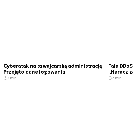
Cyberatak na szwajcarską administrację.
Fala DDoS-
Przejęto dane logowania
„Haracz z
2 min.
7 min.