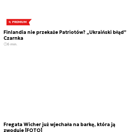
PREMIUM
Finlandia nie przekaże Patriotów? „Ukraiński błąd”
Czarnka
6 min.
Fregata Wicher już wjechała na barkę, która ją
zwoduje [FOTO]