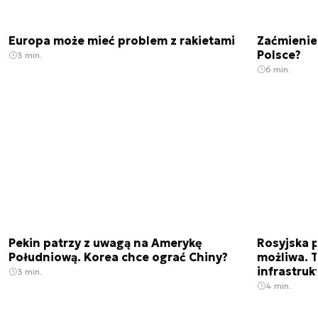
Europa może mieć problem z rakietami
Zaćmienie
Polsce?
3 min.
6 min.
Pekin patrzy z uwagą na Amerykę
Rosyjska p
Południową. Korea chce ograć Chiny?
możliwa. 
infrastruk
3 min.
4 min.