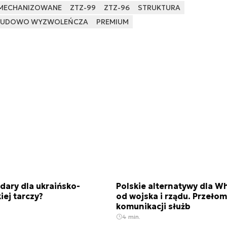
MECHANIZOWANE
ZTZ-99
ZTZ-96
STRUKTURA
 LUDOWO WYZWOLEŃCZA
PREMIUM
adary dla ukraińsko-
Polskie alternatywy dla 
iej tarczy?
od wojska i rządu. Przeło
komunikacji służb
4 min.