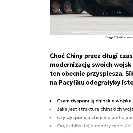
Czołgi ZTZ-99A stanow
Choć Chiny przez długi cza
modernizację swoich wojsk
ten obecnie przyspiesza. Si
na Pacyfiku odegrałyby isto
Czym dysponują chińskie wojska
Jaka jest struktura chińskich wo
Czy dysponują chińskie amfibijn
Oręż chińskiej piechoty morskiej