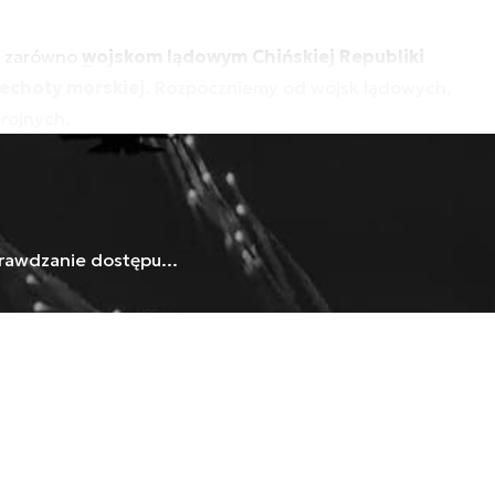
ię zarówno
wojskom lądowym Chińskiej Republiki
iechoty morskiej
. Rozpoczniemy od wojsk lądowych,
brojnych.
rawdzanie dostępu...