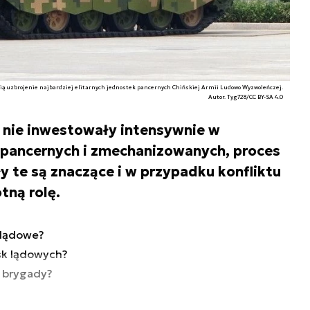
ią uzbrojenie najbardziej elitarnych jednostek pancernych Chińskiej Armii Ludowo Wyzwoleńczej.
Autor. Tyg728/CC BY-SA 4.0
s nie inwestowały intensywnie w
 pancernych i zmechanizowanych, proces
ły te są znaczące i w przypadku konfliktu
tną rolę.
 lądowe?
jsk lądowych?
e brygady?