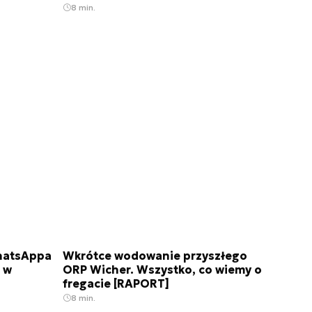
8 min.
WhatsAppa
Wkrótce wodowanie przyszłego
m w
ORP Wicher. Wszystko, co wiemy o
fregacie [RAPORT]
8 min.