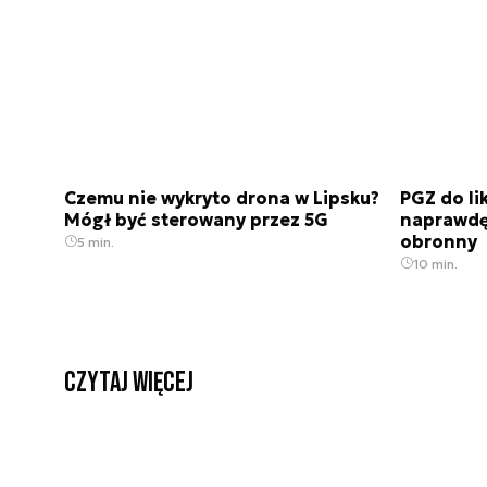
Czemu nie wykryto drona w Lipsku?
PGZ do li
Mógł być sterowany przez 5G
naprawdę 
obronny
5 min.
10 min.
czytaj więcej