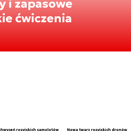
 i zapasowe
kie ćwiczenia
chwyceń rosyjskich samolotów
Nowa twarz rosyjskich dronów