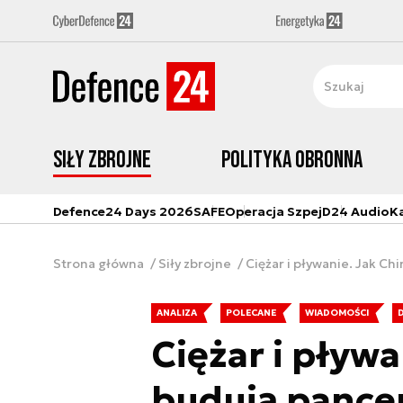
Siły zbrojne
Polityka obronna
Defence24 Days 2026
SAFE
Operacja Szpej
D24 Audio
K
Strona główna
Siły zbrojne
Ciężar i pływanie. Jak C
ANALIZA
POLECANE
WIADOMOŚCI
Ciężar i pływa
budują pance