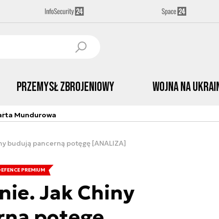
Przemysł Zbrojeniowy
Wojna na Ukrai
arta Mundurowa
hiny budują pancerną potęgę [ANALIZA]
DEFENCE PREMIUM
nie. Jak Chiny
rną potęgę