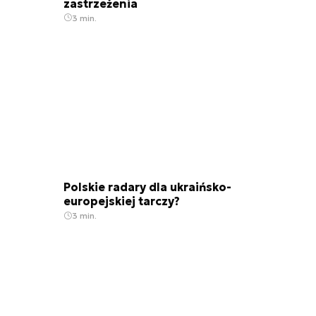
zastrzeżenia
3 min.
Polskie radary dla ukraińsko-
europejskiej tarczy?
3 min.