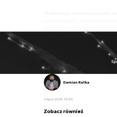
W niniejszym artykule przyjrzymy s
Ludowej (ChRL), jak i korpusowi p
które stanowią trzon chińskich sił z
Sp
Damian Ratka
2 lipca 2025, 13:00
Zobacz również