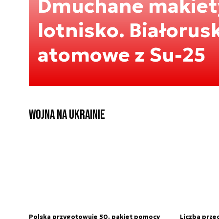
Dmuchane makiety
lotnisko. Białorus
atomowe z Su-25
Wojna na Ukrainie
Polska przygotowuje 50. pakiet pomocy
Liczba prze