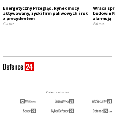
Energetyczny Przegląd. Rynek mocy
Wraca spr
aktywowany, zyski firm paliwowych i rok
budowie N
z prezydentem
alarmują
3 min.
6 min.
Zobacz również