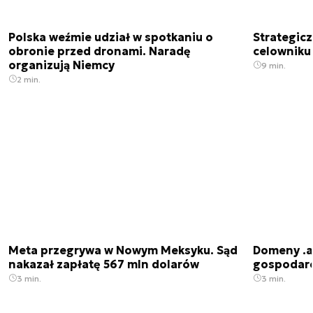
Polska weźmie udział w spotkaniu o
Strategic
obronie przed dronami. Naradę
celowniku 
organizują Niemcy
9 min.
2 min.
Meta przegrywa w Nowym Meksyku. Sąd
Domeny .ai
nakazał zapłatę 567 mln dolarów
gospodarek
3 min.
3 min.