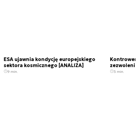
ESA ujawnia kondycję europejskiego
Kontrowers
sektora kosmicznego [ANALIZA]
zezwoleni
9 min.
3 min.