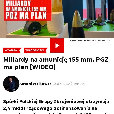
Autor. Tomasz Głowacki / Defence24.pl
WYWIADY
WIADOMOŚCI
Miliardy na amunicję 155 mm. PGZ
ma plan [WIDEO]
Antoni Walkowski
10.07.2025
1 min.
Spółki Polskiej Grupy Zbrojeniowej otrzymają
2,4 mld zł rządowego dofinansowania na