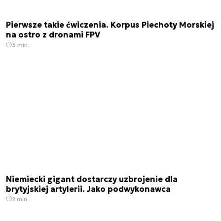
Pierwsze takie ćwiczenia. Korpus Piechoty Morskiej
na ostro z dronami FPV
3 min.
Niemiecki gigant dostarczy uzbrojenie dla
brytyjskiej artylerii. Jako podwykonawca
2 min.