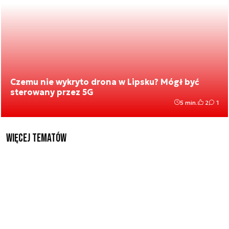
Czemu nie wykryto drona w Lipsku? Mógł być
sterowany przez 5G
5 min.
2
1
Więcej tematów