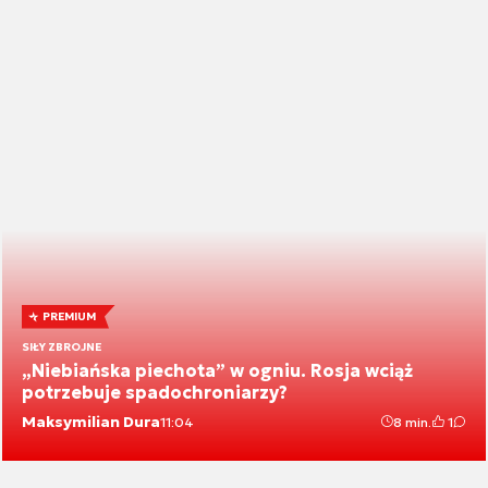
PREMIUM
SIŁY ZBROJNE
„Niebiańska piechota” w ogniu. Rosja wciąż
potrzebuje spadochroniarzy?
Maksymilian Dura
11:04
8 min.
1