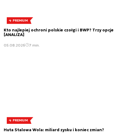
PREMIUM
Kto najlepiej ochroni polskie czołgi i BWP? Trzy opcje
[ANALIZA]
05.08.2026
7 min.
PREMIUM
Huta Stalowa Wola: miliard zysku i koniec zmian?