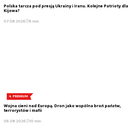
Polska tarcza pod presją Ukrainy i Iranu. Kolejne Patrioty dla
Kijowa?
07.08.2026
6 min.
PREMIUM
Wojna cieni nad Europą. Dron jako wspólna broń państw,
terrorystów i mafii
06.08.2026
10 min.