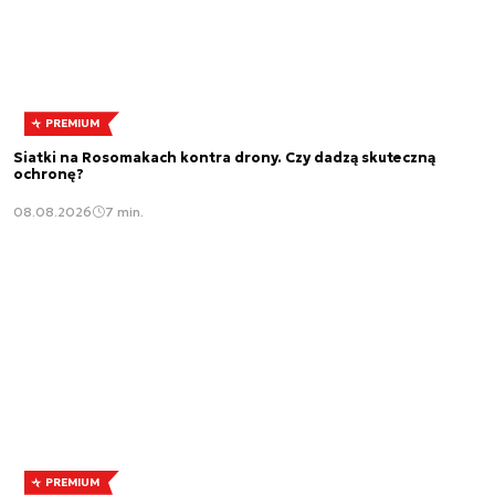
PREMIUM
Siatki na Rosomakach kontra drony. Czy dadzą skuteczną
ochronę?
08.08.2026
7 min.
PREMIUM