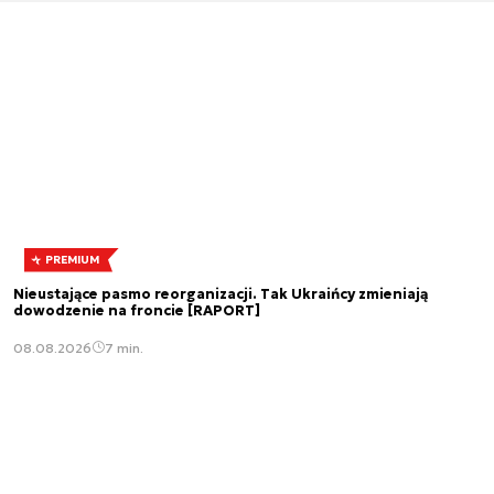
PREMIUM
Nieustające pasmo reorganizacji. Tak Ukraińcy zmieniają
dowodzenie na froncie [RAPORT]
08.08.2026
7 min.