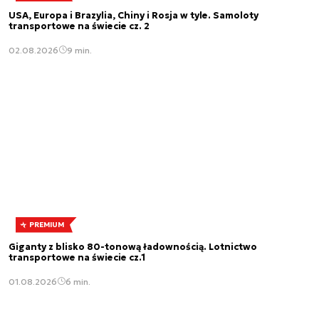
USA, Europa i Brazylia, Chiny i Rosja w tyle. Samoloty
transportowe na świecie cz. 2
02.08.2026
9 min.
PREMIUM
Giganty z blisko 80-tonową ładownością. Lotnictwo
transportowe na świecie cz.1
01.08.2026
6 min.