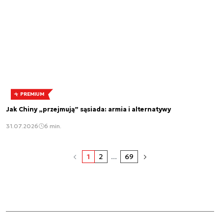
PREMIUM
Jak Chiny „przejmują” sąsiada: armia i alternatywy
31.07.2026
6 min.
1
2
...
69