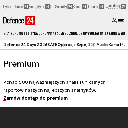
Siły zbrojne
Polityka obronna
Przemysł Zbrojeniowy
Wojna na Ukrainie
Wiado
Defence24 Days 2026
SAFE
Operacja Szpej
D24 Audio
Karta Mu
Premium
Ponad 500 najważniejszych analiz i unikalnych
raportów naszych najlepszych analityków.
Zamów dostęp do premium