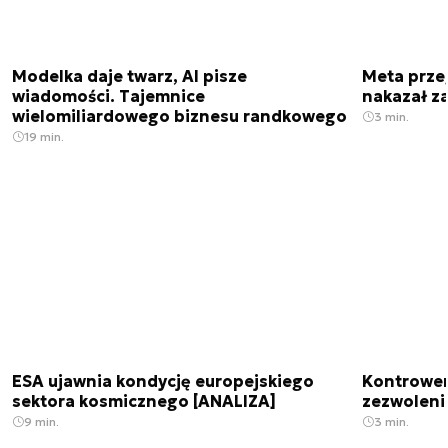
Modelka daje twarz, AI pisze
Meta prze
wiadomości. Tajemnice
nakazał z
wielomiliardowego biznesu randkowego
3 min.
19 min.
ESA ujawnia kondycję europejskiego
Kontrowers
sektora kosmicznego [ANALIZA]
zezwoleni
9 min.
3 min.