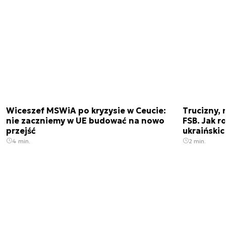
Wiceszef MSWiA po kryzysie w Ceucie:
Trucizny, 
nie zaczniemy w UE budować na nowo
FSB. Jak r
przejść
ukraiński
4 min.
2 min.