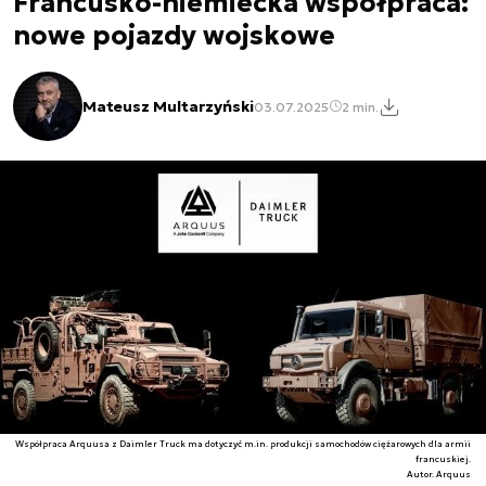
Francusko-niemiecka współpraca:
nowe pojazdy wojskowe
Mateusz Multarzyński
03.07.2025
2 min.
Współpraca Arquusa z Daimler Truck ma dotyczyć m.in. produkcji samochodów ciężarowych dla armii
francuskiej.
Autor. Arquus