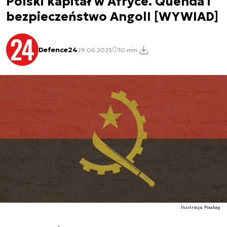
Polski kapitał w Afryce. Quenda i
bezpieczeństwo AngolI [WYWIAD]
Defence24
29.06.2025
10 min.
Ilustracja: Pixabay