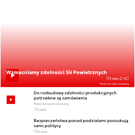
Wzmacniamy zdolności Sił Powietrznych
1 min.
1
Materiał sponsorowany
Do rozbudowy zdolności produkcyjnych
potrzebne są zamówienia
Materiał sponsorowany
1 min.
Bezpieczeństwa ponad podziałami poszukują
sami politycy
3 min.