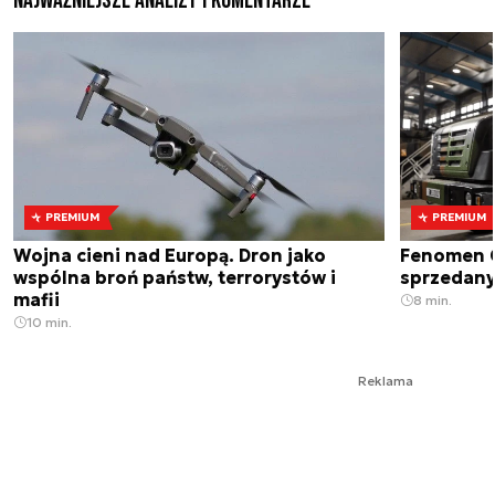
Najważniejsze analizy i komentarze
PREMIUM
PREMIUM
Wojna cieni nad Europą. Dron jako
Fenomen 
wspólna broń państw, terrorystów i
sprzedany
mafii
8 min.
10 min.
Reklama