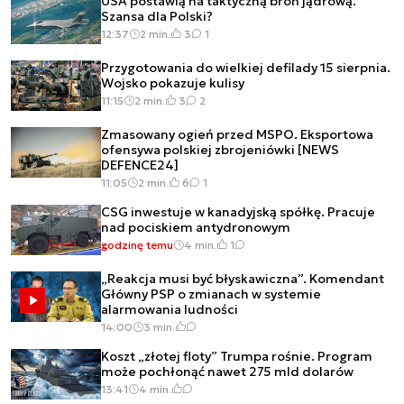
USA postawią na taktyczną broń jądrową.
Szansa dla Polski?
12:37
2 min.
3
1
Przygotowania do wielkiej defilady 15 sierpnia.
Wojsko pokazuje kulisy
11:15
2 min.
3
2
Zmasowany ogień przed MSPO. Eksportowa
ofensywa polskiej zbrojeniówki [NEWS
DEFENCE24]
11:05
2 min.
6
1
CSG inwestuje w kanadyjską spółkę. Pracuje
nad pociskiem antydronowym
godzinę temu
4 min.
1
„Reakcja musi być błyskawiczna”. Komendant
Główny PSP o zmianach w systemie
alarmowania ludności
14:00
3 min.
Koszt „złotej floty” Trumpa rośnie. Program
może pochłonąć nawet 275 mld dolarów
13:41
4 min.