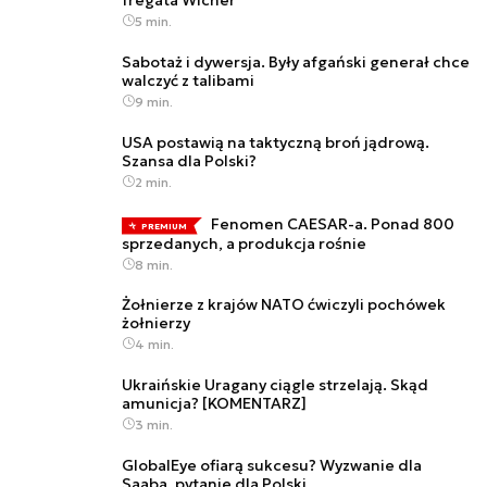
5 min.
Sabotaż i dywersja. Były afgański generał chce
walczyć z talibami
9 min.
USA postawią na taktyczną broń jądrową.
Szansa dla Polski?
2 min.
Fenomen CAESAR-a. Ponad 800
PREMIUM
sprzedanych, a produkcja rośnie
8 min.
Żołnierze z krajów NATO ćwiczyli pochówek
żołnierzy
4 min.
Ukraińskie Uragany ciągle strzelają. Skąd
amunicja? [KOMENTARZ]
3 min.
GlobalEye ofiarą sukcesu? Wyzwanie dla
Saaba, pytanie dla Polski