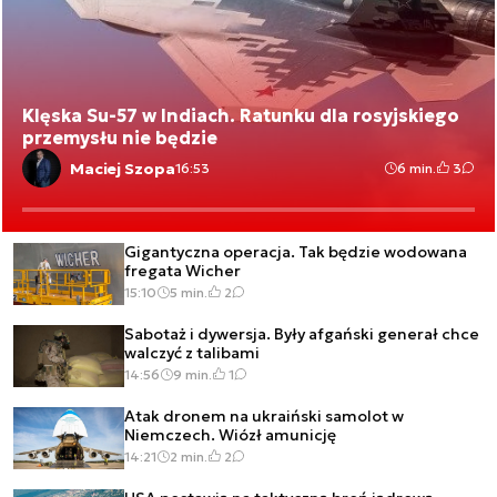
Klęska Su-57 w Indiach. Ratunku dla rosyjskiego
przemysłu nie będzie
Maciej Szopa
16:53
6 min.
3
Gigantyczna operacja. Tak będzie wodowana
fregata Wicher
15:10
5 min.
2
Sabotaż i dywersja. Były afgański generał chce
walczyć z talibami
14:56
9 min.
1
Atak dronem na ukraiński samolot w
Niemczech. Wiózł amunicję
14:21
2 min.
2