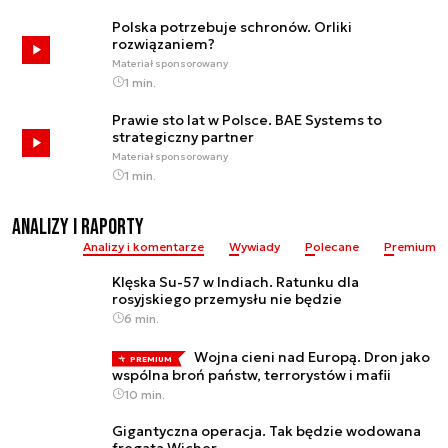
Polska potrzebuje schronów. Orliki
rozwiązaniem?
Materiał sponsorowany
1 min.
Prawie sto lat w Polsce. BAE Systems to
strategiczny partner
Materiał sponsorowany
1 min.
Analizy i raporty
Analizy i komentarze
Wywiady
Polecane
Premium
Klęska Su-57 w Indiach. Ratunku dla
rosyjskiego przemysłu nie będzie
6 min.
Wojna cieni nad Europą. Dron jako
PREMIUM
wspólna broń państw, terrorystów i mafii
10 min.
Gigantyczna operacja. Tak będzie wodowana
fregata Wicher