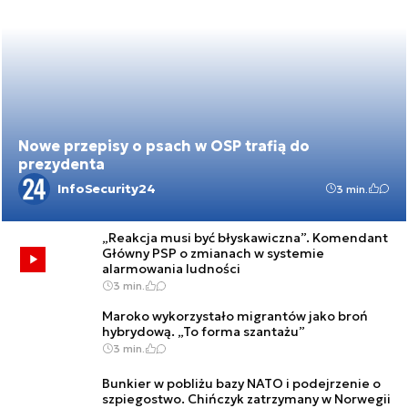
Nowe przepisy o psach w OSP trafią do
prezydenta
InfoSecurity24
3 min.
„Reakcja musi być błyskawiczna”. Komendant
Główny PSP o zmianach w systemie
alarmowania ludności
3 min.
Maroko wykorzystało migrantów jako broń
hybrydową. „To forma szantażu”
3 min.
Bunkier w pobliżu bazy NATO i podejrzenie o
szpiegostwo. Chińczyk zatrzymany w Norwegii