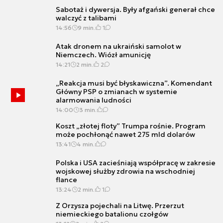
Sabotaż i dywersja. Były afgański generał chce
walczyć z talibami
14:56
9 min.
1
Atak dronem na ukraiński samolot w
Niemczech. Wiózł amunicję
14:21
2 min.
2
„Reakcja musi być błyskawiczna”. Komendant
Główny PSP o zmianach w systemie
alarmowania ludności
14:00
3 min.
Koszt „złotej floty” Trumpa rośnie. Program
może pochłonąć nawet 275 mld dolarów
13:41
4 min.
Polska i USA zacieśniają współpracę w zakresie
wojskowej służby zdrowia na wschodniej
flance
13:24
2 min.
1
Z Orzysza pojechali na Litwę. Przerzut
niemieckiego batalionu czołgów