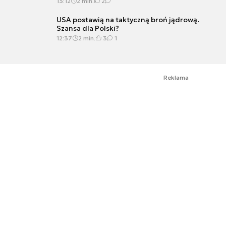
13:12
2 min.
2
USA postawią na taktyczną broń jądrową.
Szansa dla Polski?
12:37
2 min.
3
1
Reklama