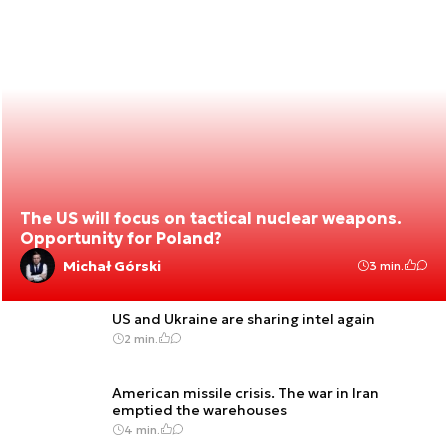
The US will focus on tactical nuclear weapons.
Opportunity for Poland?
Michał Górski
3 min.
US and Ukraine are sharing intel again
2 min.
American missile crisis. The war in Iran
emptied the warehouses
4 min.