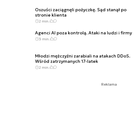
Oszuści zaciągnęli pożyczkę. Sąd stanął po
stronie klienta
2 min.
Agenci AI poza kontrolą. Ataki na ludzi i firmy
3 min.
Młodzi mężczyźni zarabiali na atakach DDoS.
Wśród zatrzymanych 17-latek
2 min.
Reklama