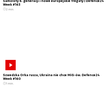
Samoloty 6. generacji i nowe europejskie fregaty | Defence24
Week #163
2 min.
Szwedzka Orka rusza, Ukraina nie chce MiG-ów. Defence24
Week #160
1 min.