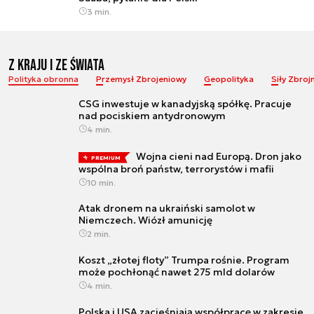
3 min.
Z Kraju i ze Świata
Polityka obronna
Przemysł Zbrojeniowy
Geopolityka
Siły Zbroj
CSG inwestuje w kanadyjską spółkę. Pracuje
nad pociskiem antydronowym
4 min.
Wojna cieni nad Europą. Dron jako
PREMIUM
wspólna broń państw, terrorystów i mafii
10 min.
Atak dronem na ukraiński samolot w
Niemczech. Wiózł amunicję
2 min.
Koszt „złotej floty” Trumpa rośnie. Program
może pochłonąć nawet 275 mld dolarów
4 min.
Polska i USA zacieśniają współpracę w zakresie