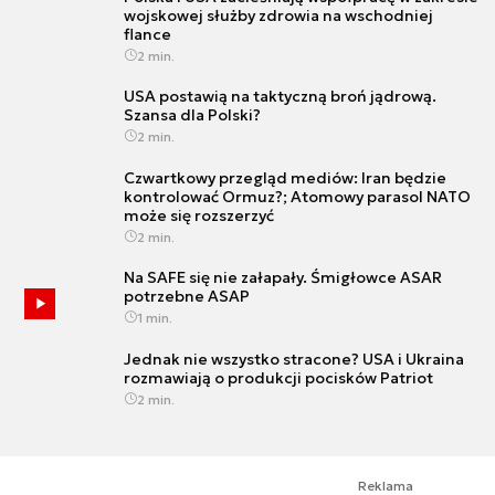
wojskowej służby zdrowia na wschodniej
flance
2 min.
USA postawią na taktyczną broń jądrową.
Szansa dla Polski?
2 min.
Czwartkowy przegląd mediów: Iran będzie
kontrolować Ormuz?; Atomowy parasol NATO
może się rozszerzyć
2 min.
Na SAFE się nie załapały. Śmigłowce ASAR
potrzebne ASAP
1 min.
Jednak nie wszystko stracone? USA i Ukraina
rozmawiają o produkcji pocisków Patriot
2 min.
Reklama