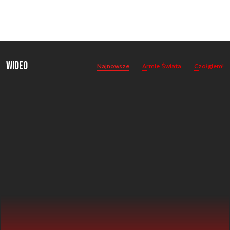
Wideo
Najnowsze
Armie Świata
Czołgiem!