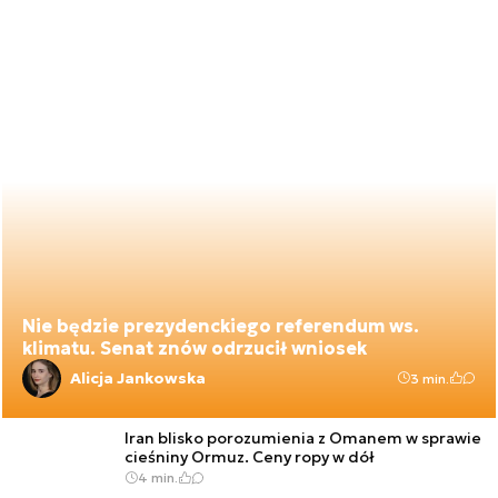
Nie będzie prezydenckiego referendum ws.
klimatu. Senat znów odrzucił wniosek
Alicja Jankowska
3 min.
Iran blisko porozumienia z Omanem w sprawie
cieśniny Ormuz. Ceny ropy w dół
4 min.