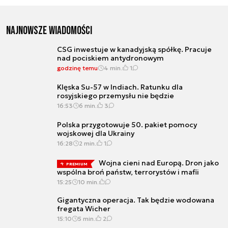
Najnowsze wiadomości
CSG inwestuje w kanadyjską spółkę. Pracuje
nad pociskiem antydronowym
godzinę temu
4 min.
1
Klęska Su-57 w Indiach. Ratunku dla
rosyjskiego przemysłu nie będzie
16:53
6 min.
3
Polska przygotowuje 50. pakiet pomocy
wojskowej dla Ukrainy
16:28
2 min.
1
Wojna cieni nad Europą. Dron jako
PREMIUM
wspólna broń państw, terrorystów i mafii
15:25
10 min.
Gigantyczna operacja. Tak będzie wodowana
fregata Wicher
15:10
5 min.
2