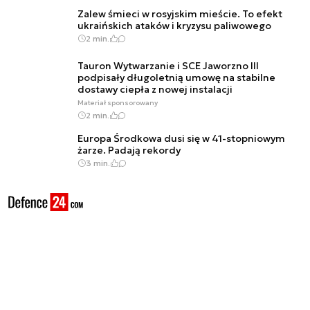
Zalew śmieci w rosyjskim mieście. To efekt
ukraińskich ataków i kryzysu paliwowego
2 min.
Tauron Wytwarzanie i SCE Jaworzno III
podpisały długoletnią umowę na stabilne
dostawy ciepła z nowej instalacji
Materiał sponsorowany
2 min.
Europa Środkowa dusi się w 41-stopniowym
żarze. Padają rekordy
3 min.