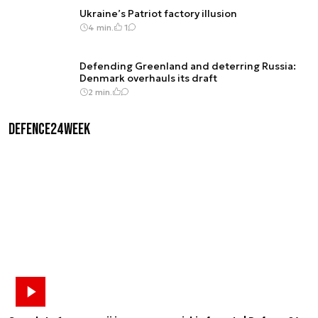
Ukraine’s Patriot factory illusion
4 min.
1
Defending Greenland and deterring Russia:
Denmark overhauls its draft
2 min.
Defence24Week