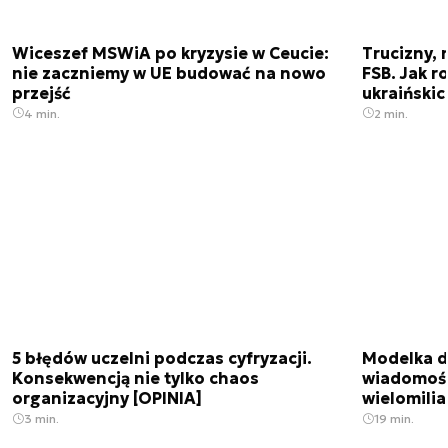
Wiceszef MSWiA po kryzysie w Ceucie:
Trucizny, 
nie zaczniemy w UE budować na nowo
FSB. Jak r
przejść
ukraiński
4 min.
2 min.
5 błędów uczelni podczas cyfryzacji.
Modelka da
Konsekwencją nie tylko chaos
wiadomośc
organizacyjny [OPINIA]
wielomili
3 min.
19 min.