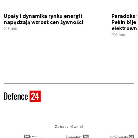
Upały i dynamika rynku energii
Paradoks 
napędzają wzrost cen żywności
Pekin bije
elektrown
3 min.
6 min.
Zobacz również