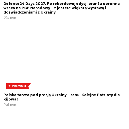
Defence24 Days 2027. Po rekordowej edycji branża obronna
wraca na PGE Narodowy – z jeszcze większą wystawą i
doświadczeniami z Ukrainy
3 min.
PREMIUM
Polska tarcza pod presją Ukrainy i Iranu. Kolejne Patrioty dla
Kijowa?
6 min.