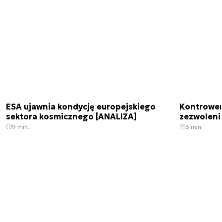
ESA ujawnia kondycję europejskiego
Kontrowers
sektora kosmicznego [ANALIZA]
zezwoleni
9 min.
3 min.