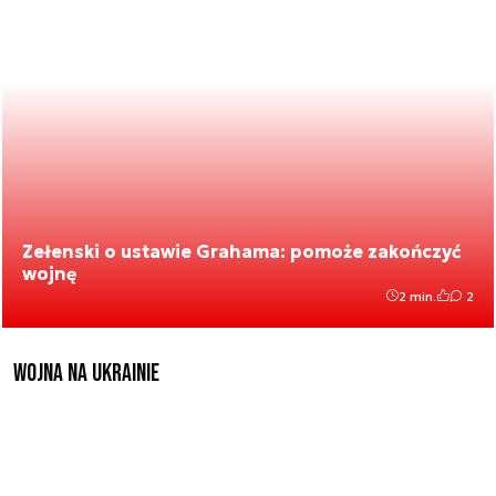
Zełenski o ustawie Grahama: pomoże zakończyć
wojnę
2 min.
2
Wojna na Ukrainie