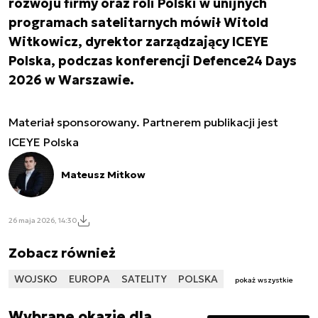
rozwoju firmy oraz roli Polski w unijnych
programach satelitarnych mówił Witold
Witkowicz, dyrektor zarządzający ICEYE
Polska, podczas konferencji Defence24 Days
2026 w Warszawie.
Materiał sponsorowany. Partnerem publikacji jest
ICEYE Polska
Mateusz Mitkow
26 maja 2026, 14:30
Zobacz również
WOJSKO
EUROPA
SATELITY
POLSKA
pokaż wszystkie
Wybrane okazje dla