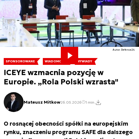
Autor. Defence24
SPONSOROWANE
WIADOMOŚCI
WYWIADY
ICEYE wzmacnia pozycję w
Europie. „Rola Polski wzrasta"
Mateusz Mitkow
26.05.2026
1 min.
O rosnącej obecności spółki na europejskim
rynku, znaczeniu programu SAFE dla dalszego