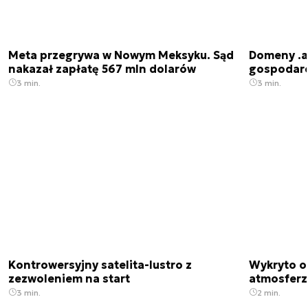
Meta przegrywa w Nowym Meksyku. Sąd
Domeny .ai
nakazał zapłatę 567 mln dolarów
gospodarek
3 min.
3 min.
Kontrowersyjny satelita-lustro z
Wykryto o
zezwoleniem na start
atmosfer
3 min.
2 min.