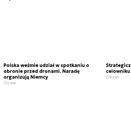
Polska weźmie udział w spotkaniu o
Strategic
obronie przed dronami. Naradę
celowniku 
organizują Niemcy
9 min.
2 min.