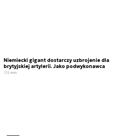
Niemiecki gigant dostarczy uzbrojenie dla
brytyjskiej artylerii. Jako podwykonawca
2 min.