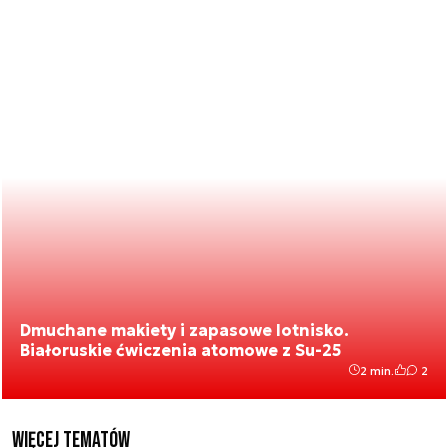
Dmuchane makiety i zapasowe lotnisko.
Białoruskie ćwiczenia atomowe z Su-25
2 min.
2
Więcej tematów