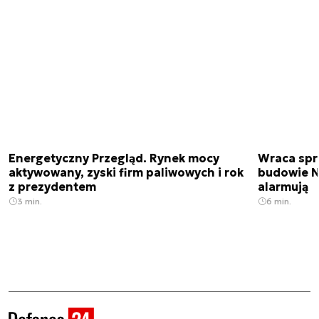
Energetyczny Przegląd. Rynek mocy
Wraca spr
aktywowany, zyski firm paliwowych i rok
budowie N
z prezydentem
alarmują
3 min.
6 min.