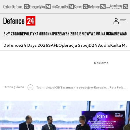
Siły zbrojne
Polityka obronna
Przemysł Zbrojeniowy
Wojna na Ukrainie
Wiado
Defence24 Days 2026
SAFE
Operacja Szpej
D24 Audio
Karta Mu
Reklama
Strona główna
Technologie
ICEYE wzmacnia pozycję w Europie. „Rola Polski wzrasta"