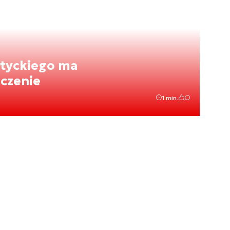
łtyckiego ma
aczenie
1 min.