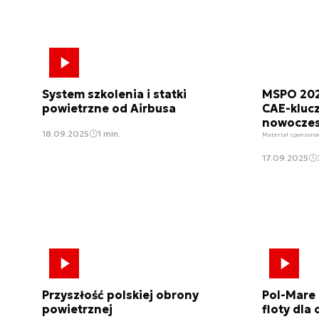
System szkolenia i statki
MSPO 2025
powietrzne od Airbusa
CAE-kluc
nowoczes
18.09.2025
1 min.
Materiał sponsoro
17.09.2025
Przyszłość polskiej obrony
Pol-Mare 
powietrznej
floty dla