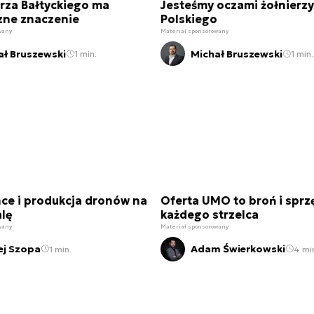
rza Bałtyckiego ma
Jesteśmy oczami żołnierz
zne znaczenie
Polskiego
wany
Materiał sponsorowany
ał Bruszewski
Michał Bruszewski
1 min.
1 min.
ce i produkcja dronów na
Oferta UMO to broń i sprzę
alę
każdego strzelca
wany
Materiał sponsorowany
ej Szopa
Adam Świerkowski
1 min.
4 mi