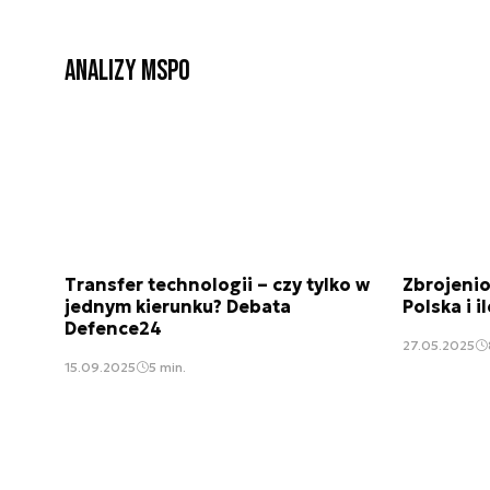
Analizy MSPO
Transfer technologii – czy tylko w
Zbrojenio
jednym kierunku? Debata
Polska i i
Defence24
27.05.2025
15.09.2025
5 min.