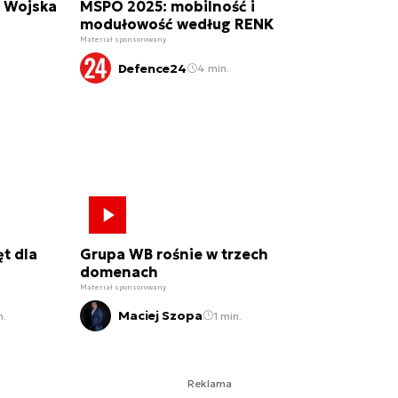
y Wojska
MSPO 2025: mobilność i
modułowość według RENK
Materiał sponsorowany
Defence24
4 min.
t dla
Grupa WB rośnie w trzech
domenach
Materiał sponsorowany
Maciej Szopa
n.
1 min.
Reklama