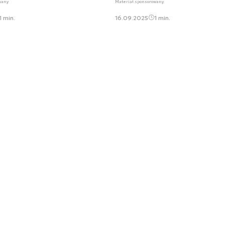
wany
Materiał sponsorowany
1 min.
16.09.2025
1 min.