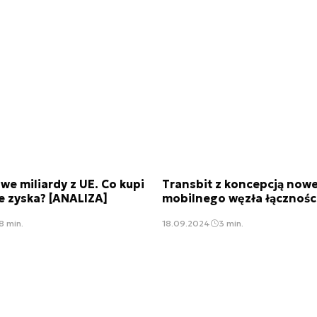
we miliardy z UE. Co kupi
Transbit z koncepcją now
le zyska? [ANALIZA]
mobilnego węzła łącznośc
8 min.
18.09.2024
3 min.