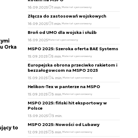
16.09.2025
1 min.
Materiał sponsorowany
Złącza do zastosowań wojskowych
16.09.2025
1 min.
Materiał sponsorowany
Broń od UMO dla wojska i służb
16.09.2025
zymi
Materiał sponsorowany
u Orka
MSPO 2025: Szeroka oferta BAE Systems
15.09.2025
5 min.
Materiał sponsorowany
Europejska obrona przeciwko rakietom i
bezzałogowcom na MSPO 2025
15.09.2025
4 min.
Materiał sponsorowany
Helikon-Tex w panterze na MSPO
15.09.2025
3 min.
Materiał sponsorowany
MSPO 2025: fiński hit eksportowy w
Polsce
13.09.2025
3 min.
MSPO 2025: Nowości od Lubawy
jący to
12.09.2025
3 min.
Materiał sponsorowany