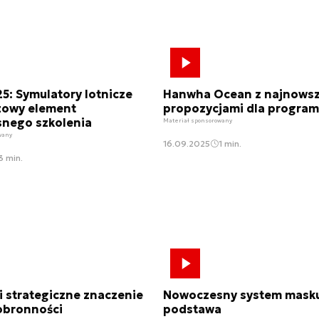
: Symulatory lotnicze
Hanwha Ocean z najnows
zowy element
propozycjami dla program
nego szkolenia
Materiał sponsorowany
wany
16.09.2025
1 min.
3 min.
i strategiczne znaczenie
Nowoczesny system masku
 obronności
podstawa