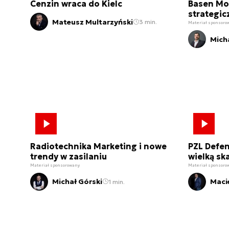
Cenzin wraca do Kielc
Basen Mo
strategic
Mateusz Multarzyński
3 min.
Materiał sponsoro
Mich
Radiotechnika Marketing i nowe
PZL Defen
trendy w zasilaniu
wielką sk
Materiał sponsorowany
Materiał sponsoro
Michał Górski
Maci
1 min.