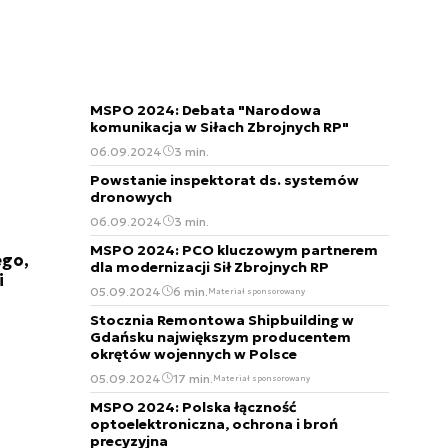
MSPO 2024: Debata "Narodowa
komunikacja w Siłach Zbrojnych RP"
06.09.2024
3 min.
Powstanie inspektorat ds. systemów
dronowych
06.09.2024
3 min.
MSPO 2024: PCO kluczowym partnerem
ego,
dla modernizacji Sił Zbrojnych RP
i
05.09.2024
6 min.
Materiał sponsorowany
Stocznia Remontowa Shipbuilding w
Gdańsku największym producentem
okrętów wojennych w Polsce
05.09.2024
17 min.
Materiał sponsorowany
MSPO 2024: Polska łączność
optoelektroniczna, ochrona i broń
precyzyjna