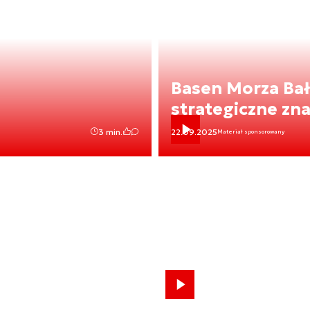
Basen Morza Ba
strategiczne zn
3 min.
22.09.2025
Materiał sponsorowany