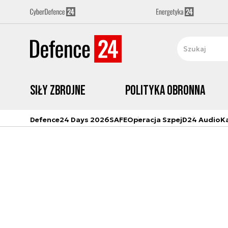
Siły zbrojne
Polityka obronna
Defence24 Days 2026
SAFE
Operacja Szpej
D24 Audio
K