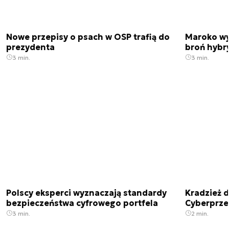
Nowe przepisy o psach w OSP trafią do
Maroko wy
prezydenta
broń hybr
3 min.
3 min.
Polscy eksperci wyznaczają standardy
Kradzież 
bezpieczeństwa cyfrowego portfela
Cyberprze
3 min.
2 min.