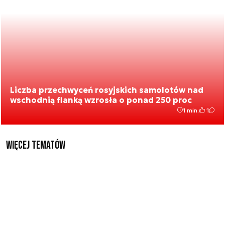
Liczba przechwyceń rosyjskich samolotów nad
wschodnią flanką wzrosła o ponad 250 proc
1 min.
1
Więcej tematów