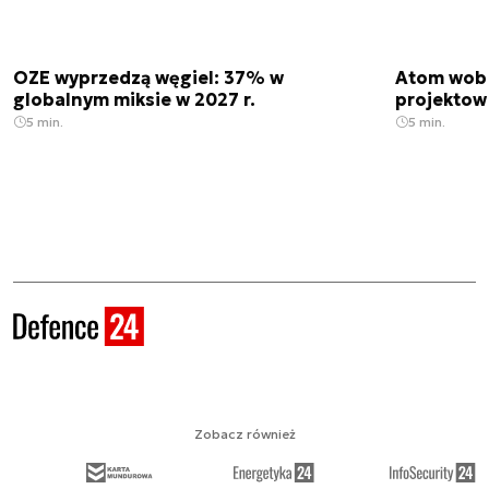
OZE wyprzedzą węgiel: 37% w
Atom wobe
globalnym miksie w 2027 r.
projektow
5 min.
5 min.
Zobacz również