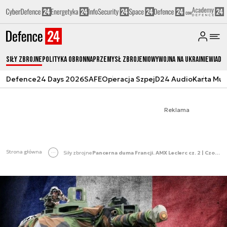
Siły zbrojne
Polityka obronna
Przemysł Zbrojeniowy
Wojna na Ukrainie
Wiado
Defence24 Days 2026
SAFE
Operacja Szpej
D24 Audio
Karta Mu
Reklama
Strona główna
Siły zbrojne
Pancerna duma Francji. AMX Leclerc cz. 2 | Czołgiem!