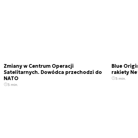
Zmiany w Centrum Operacji
Blue Origi
Satelitarnych. Dowódca przechodzi do
rakiety N
NATO
3 min.
3 min.