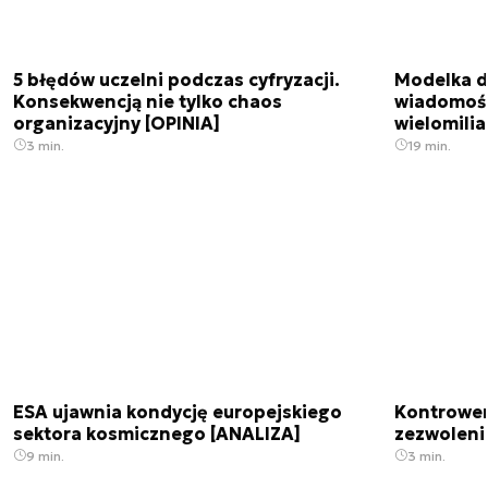
5 błędów uczelni podczas cyfryzacji.
Modelka da
Konsekwencją nie tylko chaos
wiadomośc
organizacyjny [OPINIA]
wielomili
3 min.
19 min.
ESA ujawnia kondycję europejskiego
Kontrowers
sektora kosmicznego [ANALIZA]
zezwoleni
9 min.
3 min.