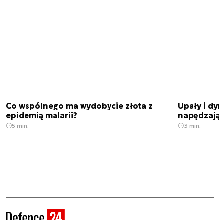
Co wspólnego ma wydobycie złota z
Upały i dy
epidemią malarii?
napędzają
5 min.
3 min.