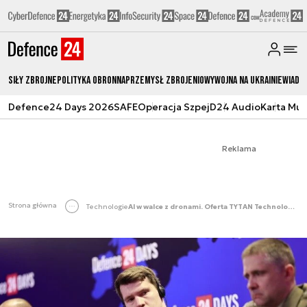
Siły zbrojne
Polityka obronna
Przemysł Zbrojeniowy
Wojna na Ukrainie
Wiado
Defence24 Days 2026
SAFE
Operacja Szpej
D24 Audio
Karta Mu
Reklama
Strona główna
Technologie
AI w walce z dronami. Oferta TYTAN Technologies