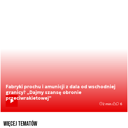
Fabryki prochu i amunicji z dala od wschodniej
granicy? „Dajmy szansę obronie
przeciwrakietowej”
2 min.
6
Więcej tematów