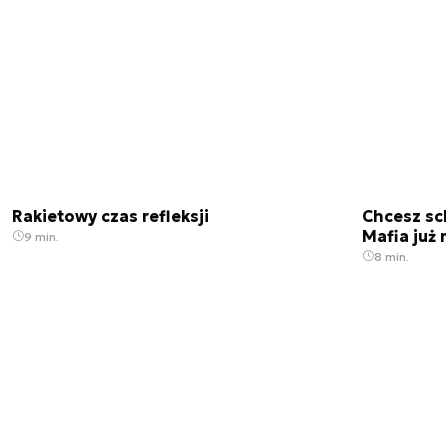
Rakietowy czas refleksji
Chcesz sc
Mafia już 
9 min.
8 min.