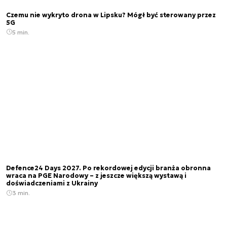
Czemu nie wykryto drona w Lipsku? Mógł być sterowany przez
5G
5 min.
Defence24 Days 2027. Po rekordowej edycji branża obronna
wraca na PGE Narodowy – z jeszcze większą wystawą i
doświadczeniami z Ukrainy
3 min.