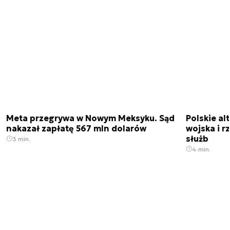
Meta przegrywa w Nowym Meksyku. Sąd
Polskie a
nakazał zapłatę 567 mln dolarów
wojska i r
służb
3 min.
4 min.