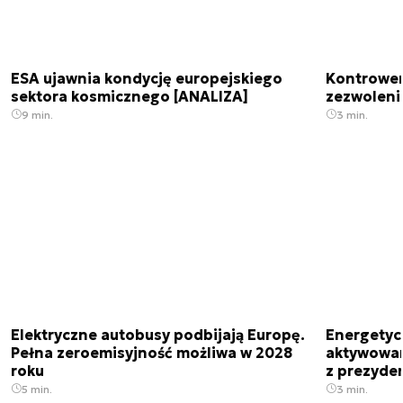
ESA ujawnia kondycję europejskiego
Kontrowers
sektora kosmicznego [ANALIZA]
zezwoleni
9 min.
3 min.
Elektryczne autobusy podbijają Europę.
Energetyc
Pełna zeroemisyjność możliwa w 2028
aktywowany
roku
z prezyde
5 min.
3 min.