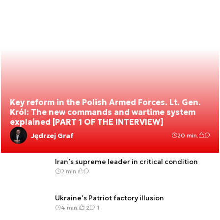
Key reform in the Polish Armed Forces. Lt. Gen.
Król: The new commands and wartime system
explained [PART 1 OF THE INTERVIEW]
Jędrzej Graf
20 min.
Iran’s supreme leader in critical condition
2 min.
Ukraine’s Patriot factory illusion
4 min.
2
1