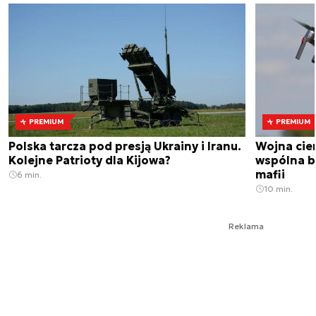
PREMIUM
PREMIUM
Polska tarcza pod presją Ukrainy i Iranu.
Wojna cien
Kolejne Patrioty dla Kijowa?
wspólna br
mafii
6 min.
10 min.
Reklama