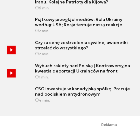
Iranu. Kolejne Patrioty dla Kijowa?
6 min.
Piątkowy przegląd mediów: Rola Ukrainy
według USA; Rosja testuje naszą reakcje
2 min.
Czy za cenę zestrzelenia cywilnej awionetki
strzelać do wszystkiego?
2 min.
Wybuch rakiety nad Polską | Kontrowersyjna
kwestia deportacji Ukrainców na front
1 min.
CSG inwestuje w kanadyjską spółkę. Pracuje
nad pociskiem antydronowym
4 min.
Reklama