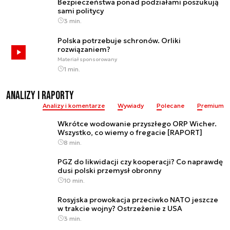
Bezpieczeństwa ponad podziałami poszukują
sami politycy
3 min.
Polska potrzebuje schronów. Orliki
rozwiązaniem?
Materiał sponsorowany
1 min.
Analizy i raporty
Analizy i komentarze
Wywiady
Polecane
Premium
Wkrótce wodowanie przyszłego ORP Wicher.
Wszystko, co wiemy o fregacie [RAPORT]
8 min.
PGZ do likwidacji czy kooperacji? Co naprawdę
dusi polski przemysł obronny
10 min.
Rosyjska prowokacja przeciwko NATO jeszcze
w trakcie wojny? Ostrzeżenie z USA
3 min.