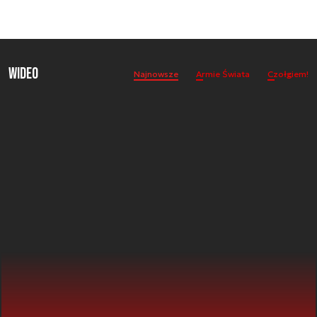
Wideo
Najnowsze
Armie Świata
Czołgiem!