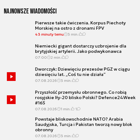
Najnowsze wiadomości
Pierwsze takie ćwiczenia. Korpus Piechoty
Morskiej na ostro z dronami FPV
43 minuty temu
3 min.
Niemiecki gigant dostarczy uzbrojenie dla
brytyjskiej artylerii. Jako podwykonawca
07:00
2 min.
Dworczyk: Dziewięciu prezesów PGZ w ciągu
dziesięciu lat. „Coś tu nie działa”
07.08.2026
3 min.
Przyszłość przemysłu obronnego. Co robią
rosyjskie Iły-20 blisko Polski? Defence24Week
#165
07.08.2026
1 min.
1
Powstaje bliskowschodnie NATO? Arabia
Saudyjska, Turcja i Pakistan tworzą nowy blok
obronny
07.08.2026
3 min.