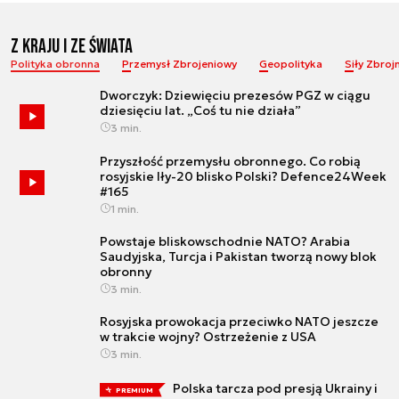
Z Kraju i ze Świata
Polityka obronna
Przemysł Zbrojeniowy
Geopolityka
Siły Zbroj
Dworczyk: Dziewięciu prezesów PGZ w ciągu
dziesięciu lat. „Coś tu nie działa”
3 min.
Przyszłość przemysłu obronnego. Co robią
rosyjskie Iły-20 blisko Polski? Defence24Week
#165
1 min.
Powstaje bliskowschodnie NATO? Arabia
Saudyjska, Turcja i Pakistan tworzą nowy blok
obronny
3 min.
Rosyjska prowokacja przeciwko NATO jeszcze
w trakcie wojny? Ostrzeżenie z USA
3 min.
Polska tarcza pod presją Ukrainy i
PREMIUM