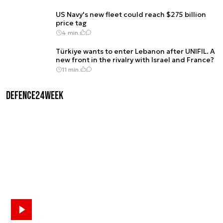
US Navy's new fleet could reach $275 billion
price tag
4 min.
Türkiye wants to enter Lebanon after UNIFIL. A
new front in the rivalry with Israel and France?
11 min.
Defence24Week