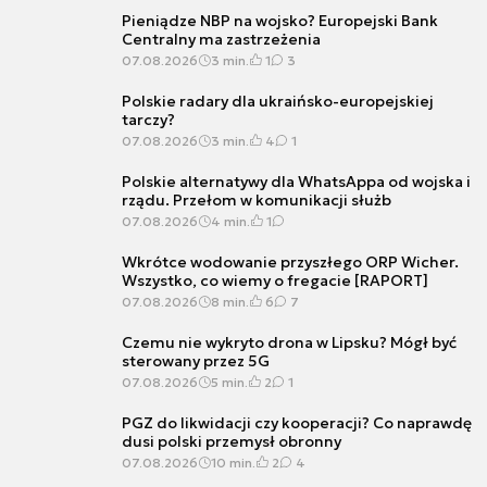
Pieniądze NBP na wojsko? Europejski Bank
Centralny ma zastrzeżenia
07.08.2026
3 min.
1
3
Polskie radary dla ukraińsko-europejskiej
tarczy?
07.08.2026
3 min.
4
1
Polskie alternatywy dla WhatsAppa od wojska i
rządu. Przełom w komunikacji służb
07.08.2026
4 min.
1
Wkrótce wodowanie przyszłego ORP Wicher.
Wszystko, co wiemy o fregacie [RAPORT]
07.08.2026
8 min.
6
7
Czemu nie wykryto drona w Lipsku? Mógł być
sterowany przez 5G
07.08.2026
5 min.
2
1
PGZ do likwidacji czy kooperacji? Co naprawdę
dusi polski przemysł obronny
07.08.2026
10 min.
2
4