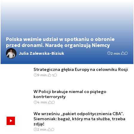
Polska weźmie udział w spotkaniu o obronie
przed dronami. Naradę organizują Niemcy
Julia Zalewska-Biziuk
2 min.
Strategiczna głębia Europy na celowniku Rosji
9 min.
1
W Policji brakuje niemal co piątego
kontrterrorysty
4 min.
We wrześniu „pakiet odpolitycznienia CBA”.
Siemoniak: bagaż, który ma ta służba, trzeba
zdjąć
2 min.