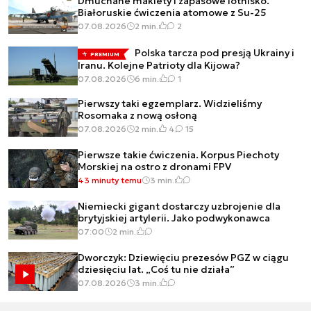
Dmuchane makiety i zapasowe lotnisko.
Białoruskie ćwiczenia atomowe z Su-25
07.08.2026
2 min.
2
Polska tarcza pod presją Ukrainy i
PREMIUM
Iranu. Kolejne Patrioty dla Kijowa?
07.08.2026
6 min.
1
Pierwszy taki egzemplarz. Widzieliśmy
Rosomaka z nową osłoną
07.08.2026
2 min.
4
15
Pierwsze takie ćwiczenia. Korpus Piechoty
Morskiej na ostro z dronami FPV
43 minuty temu
3 min.
Niemiecki gigant dostarczy uzbrojenie dla
brytyjskiej artylerii. Jako podwykonawca
07:00
2 min.
Dworczyk: Dziewięciu prezesów PGZ w ciągu
dziesięciu lat. „Coś tu nie działa”
07.08.2026
3 min.