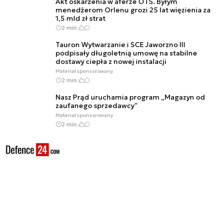
Akt oskarżenia w aferze OTS. Byłym
menedżerom Orlenu grozi 25 lat więzienia za
1,5 mld zł strat
2 min.
Tauron Wytwarzanie i SCE Jaworzno III
podpisały długoletnią umowę na stabilne
dostawy ciepła z nowej instalacji
Materiał sponsorowany
2 min.
Nasz Prąd uruchamia program „Magazyn od
zaufanego sprzedawcy”
Materiał sponsorowany
2 min.