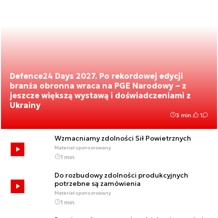
Defence24 Days 2027. Po rekordowej edycji
branża obronna wraca na PGE Narodowy – z
jeszcze większą wystawą i doświadczeniami z
Ukrainy
3 min.
1
Wzmacniamy zdolności Sił Powietrznych
Materiał sponsorowany
1 min.
Do rozbudowy zdolności produkcyjnych
potrzebne są zamówienia
Materiał sponsorowany
1 min.