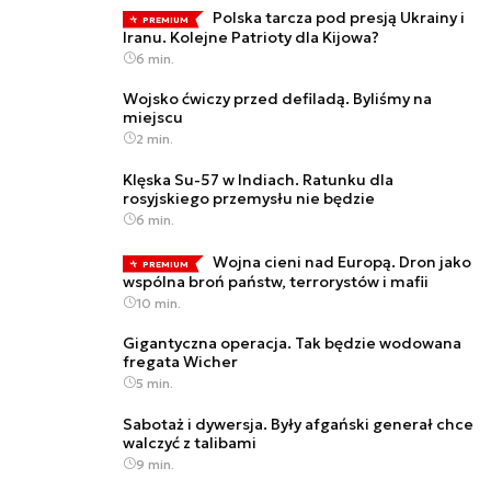
Polska tarcza pod presją Ukrainy i
PREMIUM
Iranu. Kolejne Patrioty dla Kijowa?
6 min.
Wojsko ćwiczy przed defiladą. Byliśmy na
miejscu
2 min.
Klęska Su-57 w Indiach. Ratunku dla
rosyjskiego przemysłu nie będzie
6 min.
Wojna cieni nad Europą. Dron jako
PREMIUM
wspólna broń państw, terrorystów i mafii
10 min.
Gigantyczna operacja. Tak będzie wodowana
fregata Wicher
5 min.
Sabotaż i dywersja. Były afgański generał chce
walczyć z talibami
9 min.