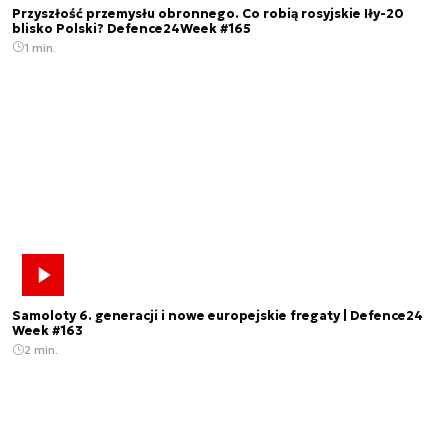
Przyszłość przemysłu obronnego. Co robią rosyjskie Iły-20
blisko Polski? Defence24Week #165
1 min.
Samoloty 6. generacji i nowe europejskie fregaty | Defence24
Week #163
2 min.