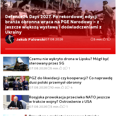
Defence24 Days 2027. Po rekordowej edycji
branża obronna wraca na PGE Narodowy – z
jeszcze większą wystawą i doświadczeniami z
Ukrainy
Jakub Palowski
07.08.2026
3 min.
1
Czemu nie wykryto drona w Lipsku? Mógł być
sterowany przez 5G
07.08.2026
5 min.
2
1
PGZ do likwidacji czy kooperacji? Co naprawdę
dusi polski przemysł obronny
07.08.2026
10 min.
2
4
Rosyjska prowokacja przeciwko NATO jeszcze
w trakcie wojny? Ostrzeżenie z USA
07.08.2026
3 min.
1