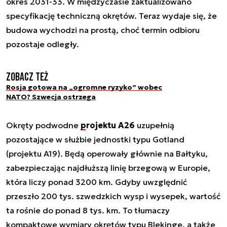
okres 2031-33. W międzyczasie zaktualizowano
specyfikację techniczną okrętów. Teraz wydaje się, że
budowa wychodzi na prostą, choć termin odbioru
pozostaje odległy.
Zobacz też
Rosja gotowa na „ogromne ryzyko” wobec
NATO? Szwecja ostrzega
Okręty podwodne
projektu A26
uzupełnią
pozostające w służbie jednostki typu Gotland
(projektu A19). Będą operowały głównie na Bałtyku,
zabezpieczając najdłuższą linię brzegową w Europie,
która liczy ponad 3200 km. Gdyby uwzględnić
przeszło 200 tys. szwedzkich wysp i wysepek, wartość
ta rośnie do ponad 8 tys. km. To tłumaczy
kompaktowe wymiary okrętów typu Blekinge, a także