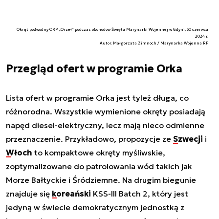
Okręt podwodny ORP „Orzeł” podczas obchodów Święta Marynarki Wojennej w Gdyni, 30 czerwca
2024 r.
Autor. Małgorzata Zimnoch / Marynarka Wojenna RP
Przegląd ofert w programie Orka
Lista ofert w programie Orka jest tyleż długa, co
różnorodna. Wszystkie wymienione okręty posiadają
napęd diesel-elektryczny, lecz mają nieco odmienne
przeznaczenie. Przykładowo, propozycje ze
Szwecji
i
Włoch
to kompaktowe okręty myśliwskie,
zoptymalizowane do patrolowania wód takich jak
Morze Bałtyckie i Śródziemne. Na drugim biegunie
znajduje się
koreański
KSS-III Batch 2, który jest
jedyną w świecie demokratycznym jednostką z