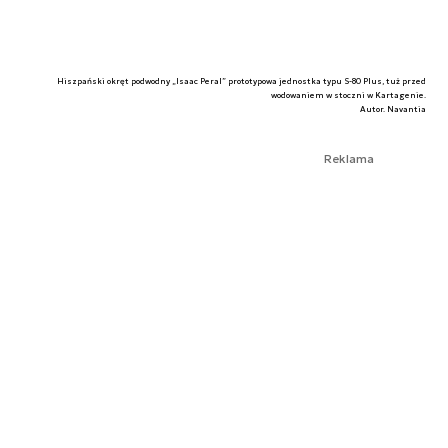
Hiszpański okręt podwodny „Isaac Peral” prototypowa jednostka typu S-80 Plus, tuż przed
wodowaniem w stoczni w Kartagenie.
Autor. Navantia
Reklama