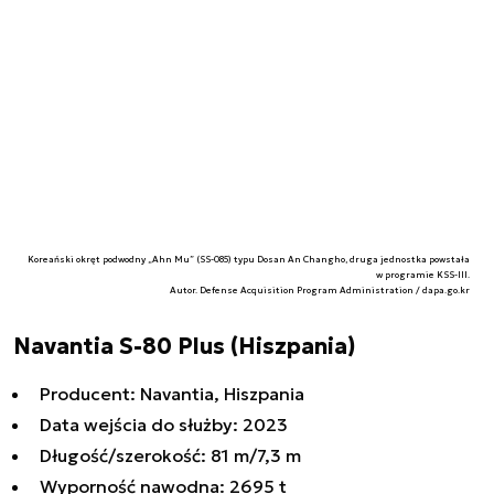
Koreański okręt podwodny „Ahn Mu” (SS-085) typu Dosan An Changho, druga jednostka powstała
w programie KSS-III.
Autor. Defense Acquisition Program Administration / dapa.go.kr
Navantia S-80 Plus (Hiszpania)
Producent: Navantia, Hiszpania
Data wejścia do służby: 2023
Długość/szerokość: 81 m/7,3 m
Wyporność nawodna: 2695 t