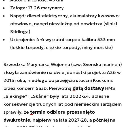
Załoga: 17-26 marynarzy
Napęd: diesel-elektryczny, akumulatory kwasowo-
ołowiowe, napęd niezależny od powietrza (silniki
Stirlinga)
Uzbrojenie: 4-6 wyrzutni torped kalibru 533 mm
(lekkie torpedy, ciężkie torpedy, miny morskie)
Szwedzka Marynarka Wojenna (szw. Svenska marinen)
złożyła zamówienie na dwie jednostki projektu A26 w
2015 roku, niedługo po przejęciu stoczni Kockums
przez koncern Saab. Pierwotną
datą dostawy
HMS
„Blekinge” i „Skåne” były lata 2022-24. Bolesne
konsekwencje trudnych lat pod niemieckim zarządem
sprawiły, że
termin odbioru przesunięto
dwukrotnie
, najpierw na lata 2027-28, a później na