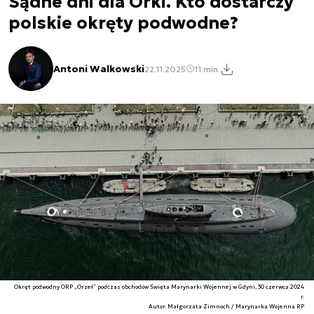
Sądne dni dla Orki. Kto dostarczy
polskie okręty podwodne?
Antoni Walkowski
22.11.2025
11 min.
Okręt podwodny ORP „Orzeł” podczas obchodów Święta Marynarki Wojennej w Gdyni, 30 czerwca 2024
r.
Autor. Małgorzata Zimnoch / Marynarka Wojenna RP