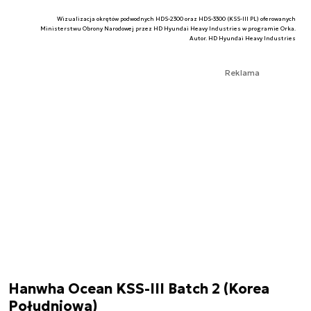
Wizualizacja okrętów podwodnych HDS-2300 oraz HDS-3300 (KSS-III PL) oferowanych
Ministerstwu Obrony Narodowej przez HD Hyundai Heavy Industries w programie Orka.
Autor. HD Hyundai Heavy Industries
Reklama
Hanwha Ocean KSS-III Batch 2 (Korea
Południowa)