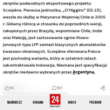
okrętów podwodnych eksportowego projektu
Scorpène. Pierwsza jednostka, „O’Higgins” (SS-23),
weszła do służby w Marynarce Wojennej Chile w 2005
r. Główną różnicą w stosunku do poprzednich wersji,
zakupionych przez Brazylię, wspomniane Chile, Indie
oraz Malezję, jest zastosowanie ogniw litowo-
jonowych typu LFP zamiast klasycznych akumulatorów
kwasowo-ołowiowych. Scorpène oferowana Polsce
jest pochodną wariantu, który w ostatnich latach
zakontraktowała Indonezja. Nieznana jest specyfikacja
okrętów niedawno wybranych przez
Argentynę
.
Zobacz też
10
157
Francja bliżej Grecji. Sojusz przeciwko
Turcji?
Najnowsze
Ukraina
Wideo
Premium