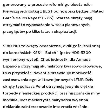
generowany w procesie reformingu bioetanolu.
Pierwszą jednostką z BEST od nowości będzie „Mateo
García de los Reyes” (S-83). Starsze okręty mają
otrzymać to wyposażenie w toku planowanych
przeglądów po kilku latach eksploatacji.
S-80 Plus to okręty oceaniczne, o długości zbliżonej
do koreańskich KSS-III Batch 1 (patrz HDS-3300
wymieniony wyżej). Choć jednostki dla Armada
Española otrzymują akumulatory kwasowo-ołowiowe,
to w przyszłości Navantia przewiduje możliwość
zastosowania ogniw litowo-jonowych LFMP. Dziś
okręty typu Isaac Peral otrzymują jedynie ciężkie
torpedy niemieckiej produkcji oraz hiszpańskie miny
morskie, lecz macierzysta marynarka wojenna
deklaruje zainteresowanie integracją właśnie