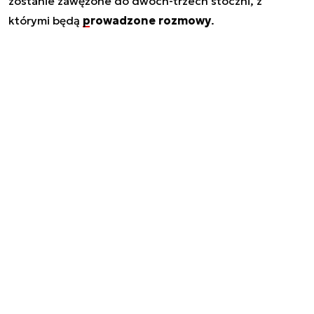
zostanie zawężone do dwóch-trzech stoczni, z
którymi będą
prowadzone rozmowy
.