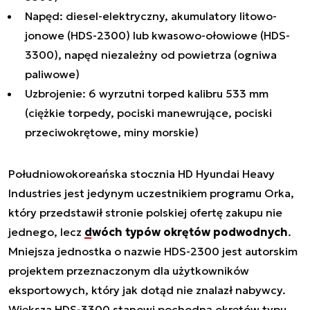
Napęd: diesel-elektryczny, akumulatory litowo-
jonowe (HDS-2300) lub kwasowo-ołowiowe (HDS-
3300), napęd niezależny od powietrza (ogniwa
paliwowe)
Uzbrojenie: 6 wyrzutni torped kalibru 533 mm
(ciężkie torpedy, pociski manewrujące, pociski
przeciwokrętowe, miny morskie)
Południowokoreańska stocznia HD Hyundai Heavy
Industries jest jedynym uczestnikiem programu Orka,
który przedstawił stronie polskiej ofertę zakupu nie
jednego, lecz
dwóch typów okrętów podwodnych
.
Mniejsza jednostka o nazwie HDS-2300 jest autorskim
projektem przeznaczonym dla użytkowników
eksportowych, który jak dotąd nie znalazł nabywcy.
Większa HDS-3300 stanowi pochodną okrętów typu