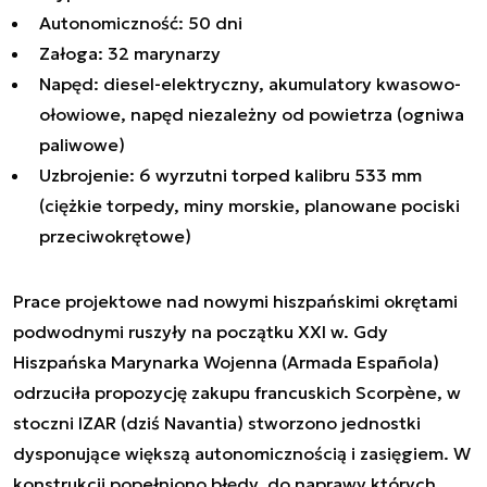
Autonomiczność: 50 dni
Załoga: 32 marynarzy
Napęd: diesel-elektryczny, akumulatory kwasowo-
ołowiowe, napęd niezależny od powietrza (ogniwa
paliwowe)
Uzbrojenie: 6 wyrzutni torped kalibru 533 mm
(ciężkie torpedy, miny morskie, planowane pociski
przeciwokrętowe)
Prace projektowe nad nowymi hiszpańskimi okrętami
podwodnymi ruszyły na początku XXI w. Gdy
Hiszpańska Marynarka Wojenna (Armada Española)
odrzuciła propozycję zakupu francuskich Scorpène, w
stoczni IZAR (dziś Navantia) stworzono jednostki
dysponujące większą autonomicznością i zasięgiem. W
konstrukcji popełniono błędy, do naprawy których