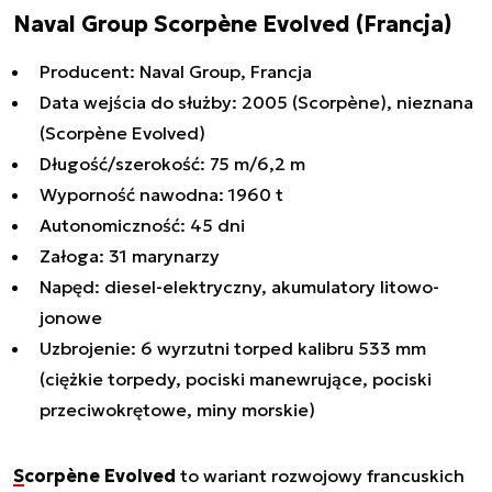
Naval Group Scorpène Evolved (Francja)
Producent: Naval Group, Francja
Data wejścia do służby: 2005 (Scorpène), nieznana
(Scorpène Evolved)
Długość/szerokość: 75 m/6,2 m
Wyporność nawodna: 1960 t
Autonomiczność: 45 dni
Załoga: 31 marynarzy
Napęd: diesel-elektryczny, akumulatory litowo-
jonowe
Uzbrojenie: 6 wyrzutni torped kalibru 533 mm
(ciężkie torpedy, pociski manewrujące, pociski
przeciwokrętowe, miny morskie)
Scorpène Evolved
to wariant rozwojowy francuskich