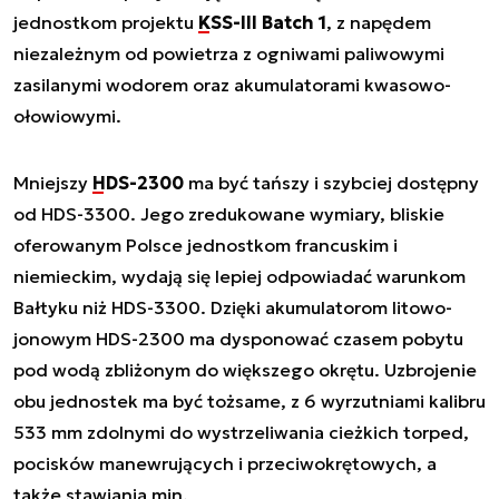
jednostkom projektu
KSS-III Batch 1
, z napędem
niezależnym od powietrza z ogniwami paliwowymi
zasilanymi wodorem oraz akumulatorami kwasowo-
ołowiowymi.
Mniejszy
HDS-2300
ma być tańszy i szybciej dostępny
od HDS-3300. Jego zredukowane wymiary, bliskie
oferowanym Polsce jednostkom francuskim i
niemieckim, wydają się lepiej odpowiadać warunkom
Bałtyku niż HDS-3300. Dzięki akumulatorom litowo-
jonowym HDS-2300 ma dysponować czasem pobytu
pod wodą zbliżonym do większego okrętu. Uzbrojenie
obu jednostek ma być tożsame, z 6 wyrzutniami kalibru
533 mm zdolnymi do wystrzeliwania cieżkich torped,
pocisków manewrujących i przeciwokrętowych, a
także stawiania min.