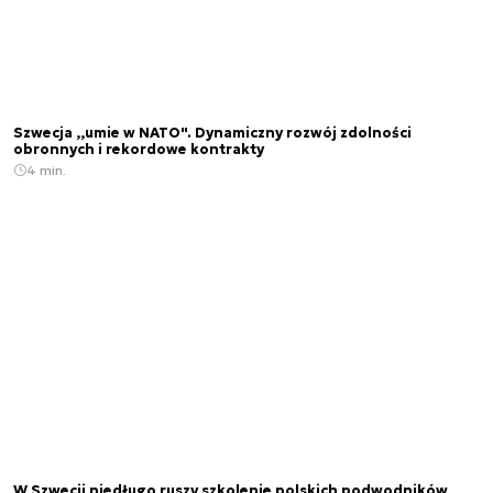
Szwecja ,,umie w NATO". Dynamiczny rozwój zdolności
obronnych i rekordowe kontrakty
4 min.
W Szwecji niedługo ruszy szkolenie polskich podwodników