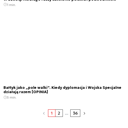
1 min.
Bałtyk jako „pole walki”. Kiedy dyplomacja i Wojska Specjalne
działają razem [OPINIA]
5 min.
1
2
...
36