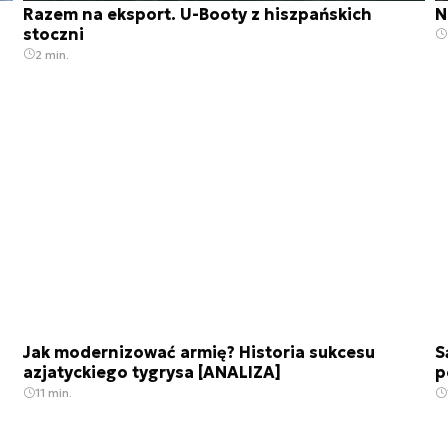
Razem na eksport. U-Booty z hiszpańskich
N
stoczni
2 min.
Jak modernizować armię? Historia sukcesu
S
azjatyckiego tygrysa [ANALIZA]
p
11 min.