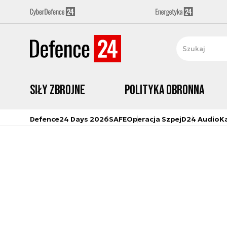
Siły zbrojne
Polityka obronna
Defence24 Days 2026
SAFE
Operacja Szpej
D24 Audio
K