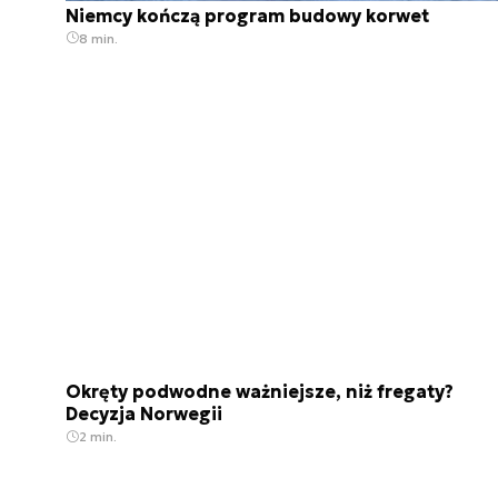
Niemcy kończą program budowy korwet
8 min.
Okręty podwodne ważniejsze, niż fregaty?
Decyzja Norwegii
2 min.