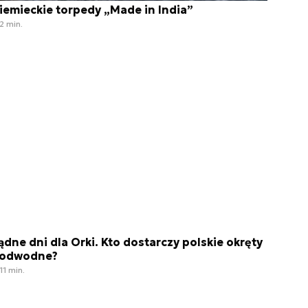
iemieckie torpedy „Made in India”
2 min.
ądne dni dla Orki. Kto dostarczy polskie okręty
odwodne?
11 min.