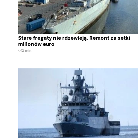
Stare fregaty nie rdzewieją. Remont za setki
milionów euro
2 min.