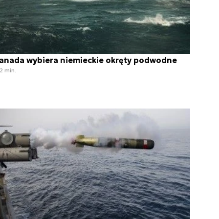
anada wybiera niemieckie okręty podwodne
2 min.