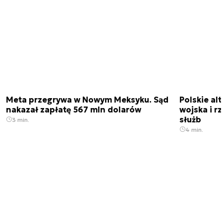
Meta przegrywa w Nowym Meksyku. Sąd
Polskie a
nakazał zapłatę 567 mln dolarów
wojska i r
służb
3 min.
4 min.