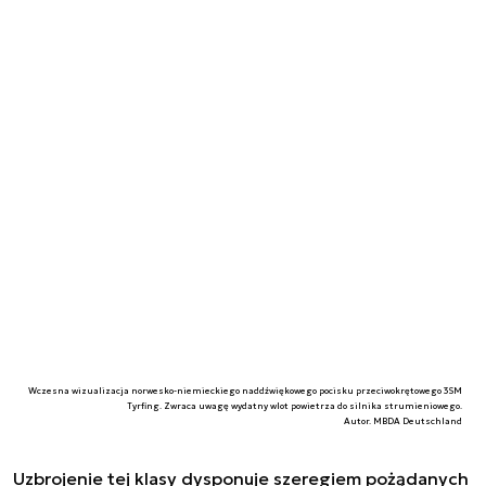
Wczesna wizualizacja norwesko-niemieckiego naddźwiękowego pocisku przeciwokrętowego 3SM
Tyrfing. Zwraca uwagę wydatny wlot powietrza do silnika strumieniowego.
Autor. MBDA Deutschland
Uzbrojenie tej klasy dysponuje szeregiem pożądanych