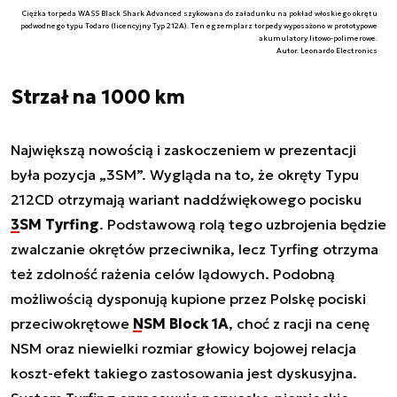
Ciężka torpeda WASS Black Shark Advanced szykowana do załadunku na pokład włoskiego okrętu
podwodnego typu Todaro (licencyjny Typ 212A). Ten egzemplarz torpedy wyposażono w prototypowe
akumulatory litowo-polimerowe.
Autor. Leonardo Electronics
Strzał na 1000 km
Największą nowością i zaskoczeniem w prezentacji
była pozycja „3SM”. Wygląda na to, że okręty Typu
212CD otrzymają wariant naddźwiękowego pocisku
3SM Tyrfing
. Podstawową rolą tego uzbrojenia będzie
zwalczanie okrętów przeciwnika, lecz Tyrfing otrzyma
też zdolność rażenia celów lądowych. Podobną
możliwością dysponują kupione przez Polskę pociski
przeciwokrętowe
NSM Block 1A
, choć z racji na cenę
NSM oraz niewielki rozmiar głowicy bojowej relacja
koszt-efekt takiego zastosowania jest dyskusyjna.