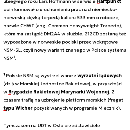
ubiegłego roku Lars Hoffmann w serwisie
Hartpunkt
poinformował o uruchomieniu prac nad niemiecko-
norweską ciężką torpedą kalibru 533 mm o roboczej
nazwie CHWT (ang. Common Heavyweight Torpedo),
która ma zastąpić DM2A4 w służbie. 212CD zostaną też
wyposażone w norweskie pociski przeciwokrętowe
NSM-SL, czyli nowy wariant znanego w Polsce systemu
1
NSM
.
1
Polskie NSM są wystrzeliwane z
wyrzutni lądowych
(dziś w Morskiej Jednostce Rakietowej, w przyszłości
w
Brygadzie Rakietowej Marynarki Wojennej
. Z
czasem trafią na uzbrojenie platform morskich (fregat
typu Wicher
pozyskiwanych w programie Miecznik).
Tymczasem na UDT w Oslo przedstawiciele