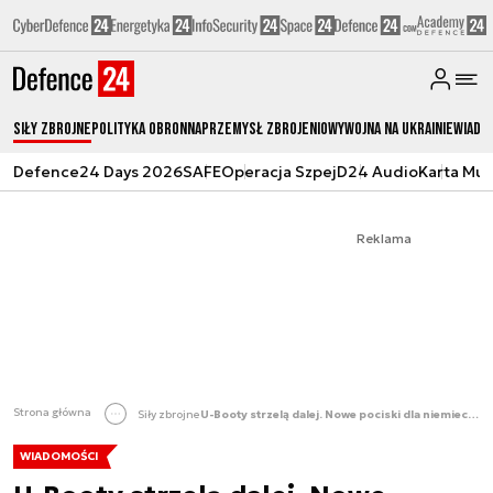
Siły zbrojne
Polityka obronna
Przemysł Zbrojeniowy
Wojna na Ukrainie
Wiado
Defence24 Days 2026
SAFE
Operacja Szpej
D24 Audio
Karta Mu
Reklama
Strona główna
Siły zbrojne
U-Booty strzelą dalej. Nowe pociski dla niemieckiej Orki
WIADOMOŚCI