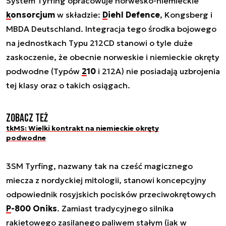
System Tyrfing opracowuje norwesko-niemieckie
konsorcjum
w składzie:
Diehl Defence
, Kongsberg i
MBDA Deutschland. Integracja tego środka bojowego
na jednostkach Typu 212CD stanowi o tyle duże
zaskoczenie, że obecnie norweskie i niemieckie okręty
podwodne (Typów
210
i 212A) nie posiadają uzbrojenia
tej klasy oraz o takich osiągach.
Zobacz też
tkMS: Wielki kontrakt na niemieckie okręty
podwodne
3SM Tyrfing, nazwany tak na cześć magicznego
miecza z nordyckiej mitologii, stanowi koncepcyjny
odpowiednik rosyjskich pocisków przeciwokrętowych
P-800 Oniks
. Zamiast tradycyjnego silnika
rakietowego zasilanego paliwem stałym (jak w