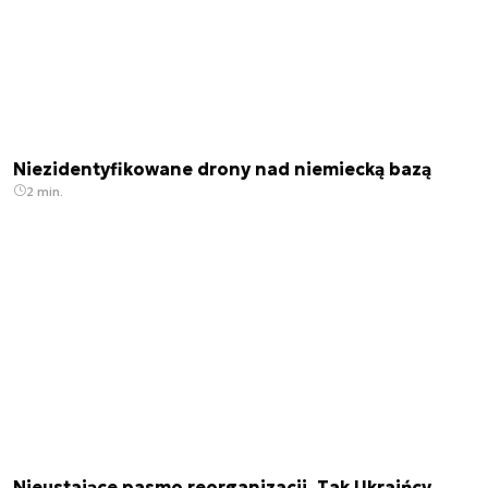
Niezidentyfikowane drony nad niemiecką bazą
2 min.
Nieustające pasmo reorganizacji. Tak Ukraińcy