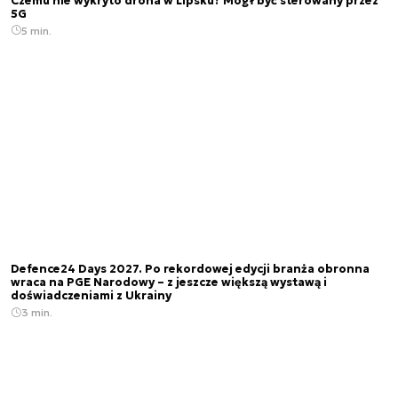
Czemu nie wykryto drona w Lipsku? Mógł być sterowany przez
5G
5 min.
Defence24 Days 2027. Po rekordowej edycji branża obronna
wraca na PGE Narodowy – z jeszcze większą wystawą i
doświadczeniami z Ukrainy
3 min.