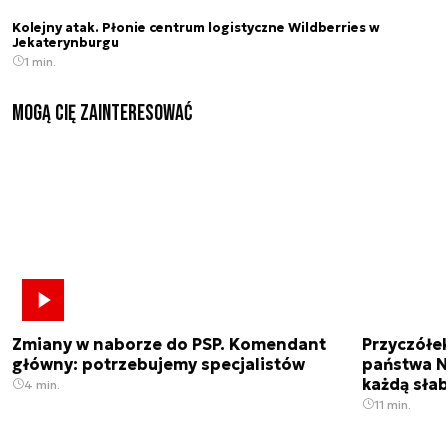
Kolejny atak. Płonie centrum logistyczne Wildberries w
Jekaterynburgu
1 min.
Mogą Cię zainteresować
Zmiany w naborze do PSP. Komendant
Przyczółe
główny: potrzebujemy specjalistów
państwa N
każdą sła
4 min.
11 min.