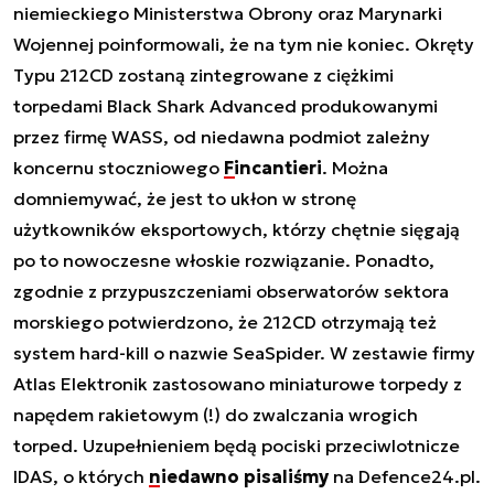
niemieckiego Ministerstwa Obrony oraz Marynarki
Wojennej poinformowali, że na tym nie koniec. Okręty
Typu 212CD zostaną zintegrowane z ciężkimi
torpedami Black Shark Advanced produkowanymi
przez firmę WASS, od niedawna podmiot zależny
koncernu stoczniowego
Fincantieri
. Można
domniemywać, że jest to ukłon w stronę
użytkowników eksportowych, którzy chętnie sięgają
po to nowoczesne włoskie rozwiązanie. Ponadto,
zgodnie z przypuszczeniami obserwatorów sektora
morskiego potwierdzono, że 212CD otrzymają też
system hard-kill o nazwie SeaSpider. W zestawie firmy
Atlas Elektronik zastosowano miniaturowe torpedy z
napędem rakietowym (!) do zwalczania wrogich
torped. Uzupełnieniem będą pociski przeciwlotnicze
IDAS, o których
niedawno pisaliśmy
na Defence24.pl.