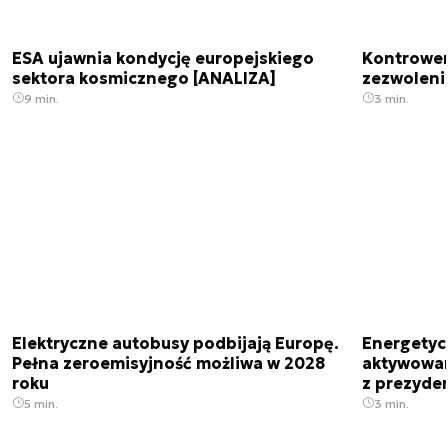
ESA ujawnia kondycję europejskiego
Kontrowers
sektora kosmicznego [ANALIZA]
zezwoleni
9 min.
3 min.
Elektryczne autobusy podbijają Europę.
Energetyc
Pełna zeroemisyjność możliwa w 2028
aktywowany
roku
z prezyde
5 min.
3 min.