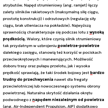
atrybutów. Napęd strumieniowy (ang. ramjet) łączy
zalety silników rakietowych (maksymalną siłę ciągu,
prostotę konstrukcji) i odrzutowych (regulację siły
ciągu, brak utleniacza na pokładzie). Najwyższą
sprawnością charakteryzuje się podczas lotu z
wysoką
prędkością
. Walory, które czynią silnik strumieniowy
tak przydatnym w uzbrojeniu
powietrze-powietrze
dalekiego zasięgu, stanowią też korzyść w pociskach
przeciwokrętowych i manewrujących. Możliwość
doboru trasy oraz pułapu przelotu, jak i wysoka
prędkość sprawiają, że taki środek bojowy jest
bardzo
trudny do przechwycenia
nawet dla fregaty
przeciwlotniczej lub nowoczesnego systemu obrony
powietrznej. Naturalna skrytość działania okrętu
podwodnego z
napędem niezależnym od powietrza
(ang. Air-Independent Propulsion, AIP) dodatkowo