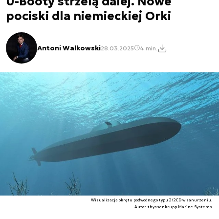
U-Booty strzelą dalej. Nowe
pociski dla niemieckiej Orki
Antoni Walkowski
28.03.2025
4 min.
Wizualizacja okrętu podwodnego typu 212CD w zanurzeniu.
Autor. thyssenkrupp Marine Systems