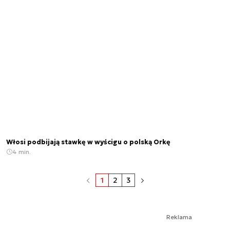
Włosi podbijają stawkę w wyścigu o polską Orkę
4 min.
1
2
3
Reklama