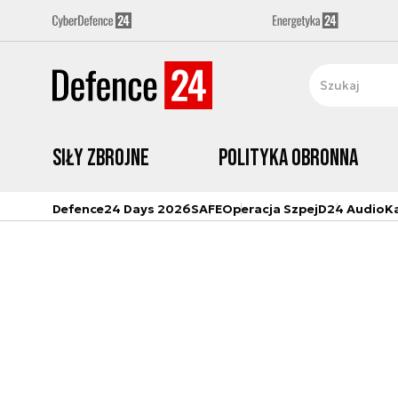
Siły zbrojne
Polityka obronna
Defence24 Days 2026
SAFE
Operacja Szpej
D24 Audio
K