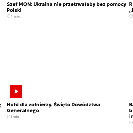
Szef MON: Ukraina nie przetrwałaby bez pomocy
R
Polski
„
4 min.
ę
Hołd dla żołnierzy. Święto Dowództwa
B
Generalnego
b
i
1 min.