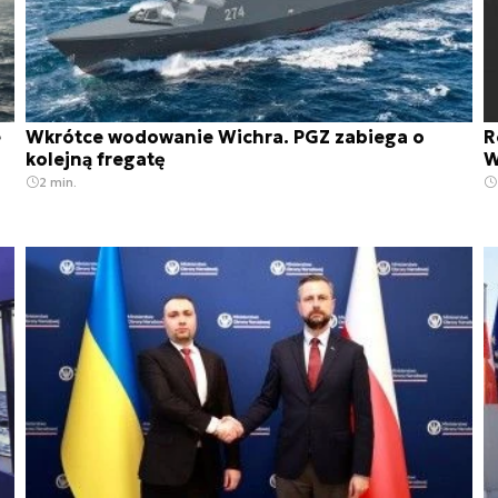
e
Wkrótce wodowanie Wichra. PGZ zabiega o
R
kolejną fregatę
W
2 min.