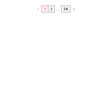
1
2
...
58