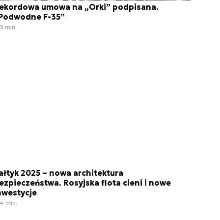
ekordowa umowa na „Orki” podpisana.
Podwodne F-35”
3 min.
ałtyk 2025 – nowa architektura
ezpieczeństwa. Rosyjska flota cieni i nowe
nwestycje
4 min.