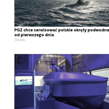
PGZ chce serwisować polskie okręty podwodn
od pierwszego dnia
2 min.