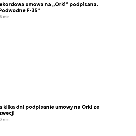
ekordowa umowa na „Orki” podpisana.
Podwodne F-35”
3 min.
a kilka dni podpisanie umowy na Orki ze
zwecji
3 min.