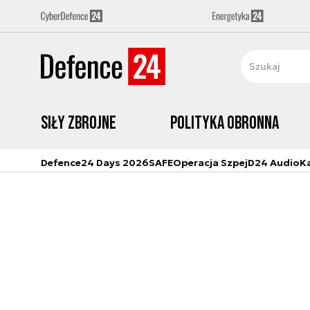
Siły zbrojne
Polityka obronna
Defence24 Days 2026
SAFE
Operacja Szpej
D24 Audio
K