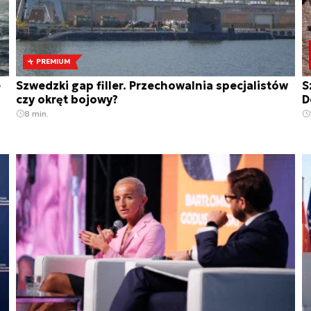
PREMIUM
e
Szwedzki gap filler. Przechowalnia specjalistów
S
czy okręt bojowy?
D
8 min.