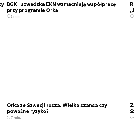
cy
BGK i szwedzka EKN wzmacniają współpracę
R
przy programie Orka
„
2 min.
Orka ze Szwecji rusza. Wielka szansa czy
Z
poważne ryzyko?
S
7 min.