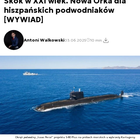
Skok w XXI wiek. Nowa Orka dla
hiszpańskich podwodniaków
[WYWIAD]
Antoni Walkowski
03.06.2025
10 min.
Okręt podwodny „Isaac Peral” projektu S-80 Plus na próbach morskich u wybrzeży Kartageny.