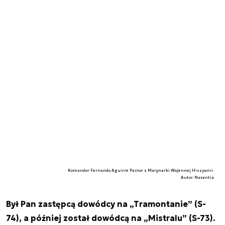
Komandor Fernando Aguirre Pastor z Marynarki Wojennej Hiszpanii.
Autor. Navantia
Był Pan zastępcą dowódcy na „Tramontanie” (S-
74), a później został dowódcą na „Mistralu” (S-73).