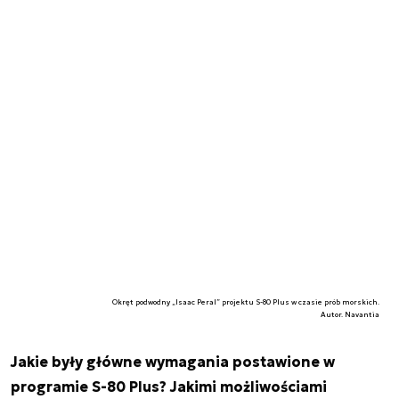
Okręt podwodny „Isaac Peral” projektu S-80 Plus w czasie prób morskich.
Autor. Navantia
Jakie były główne wymagania postawione w
programie S-80 Plus? Jakimi możliwościami