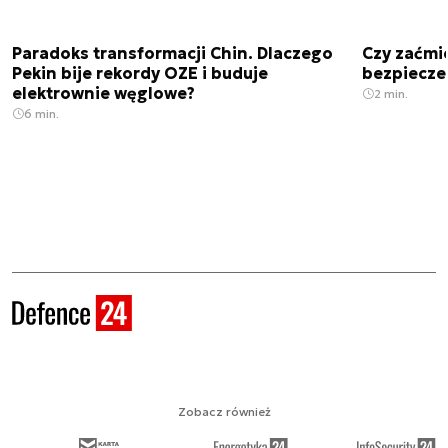
Paradoks transformacji Chin. Dlaczego
Czy zaćmi
Pekin bije rekordy OZE i buduje
bezpiecze
elektrownie węglowe?
2 min.
6 min.
Zobacz również