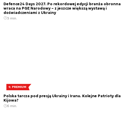
Defence24 Days 2027. Po rekordowej edycji branża obronna
wraca na PGE Narodowy – z jeszcze większą wystawą i
doświadczeniami z Ukrainy
3 min.
PREMIUM
Polska tarcza pod presją Ukrainy i Iranu. Kolejne Patrioty dla
Kijowa?
6 min.