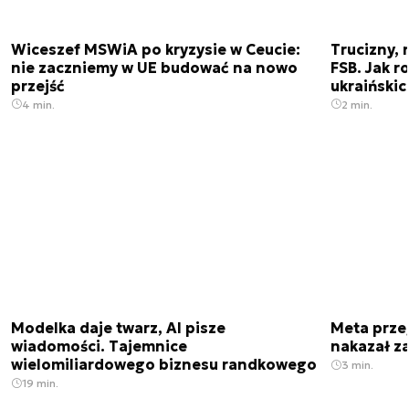
Wiceszef MSWiA po kryzysie w Ceucie:
Trucizny, 
nie zaczniemy w UE budować na nowo
FSB. Jak r
przejść
ukraiński
4 min.
2 min.
Modelka daje twarz, AI pisze
Meta prze
wiadomości. Tajemnice
nakazał z
wielomiliardowego biznesu randkowego
3 min.
19 min.