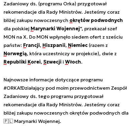
Zadaniowy ds. (programu Orka) przygotował
rekomendacje dla Rady Ministrów. Jesteśmy coraz
bliżej zakupu nowoczesnych
okrętów podwodnych
dla polskiej
Marynarki Wojennej
”, przekazał szef
MON na X. Do MON wpłynęło siedem ofert z sześciu
państw:
Francji
,
Hiszpanii
,
Niemiec
(razem z
Norwegią
, która uczestniczy w projekcie), dwie z
Republiki
Korei
,
Szwecji
i
Włoch
.
Najnowsze informacje dotyczące programu
#ORKA
❗️Działający pod moim przewodnictwem Zespół
Zadaniowy ds. tego programu przygotował
rekomendacje dla Rady Ministrów. Jesteśmy coraz
bliżej zakupu nowoczesnych okrętów podwodnych dla
🇵🇱 Marynarki Wojennej.