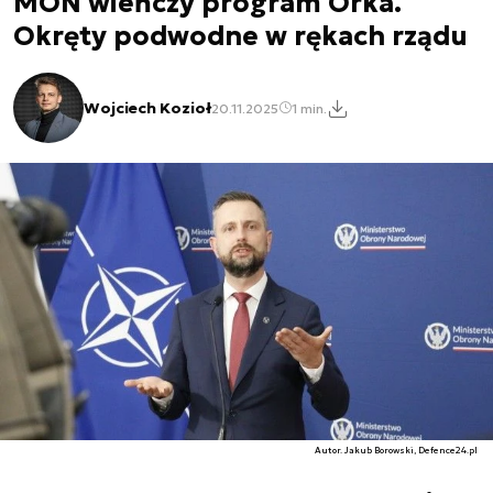
MON wieńczy program Orka.
Okręty podwodne w rękach rządu
Wojciech Kozioł
20.11.2025
1 min.
Autor. Jakub Borowski, Defence24.pl