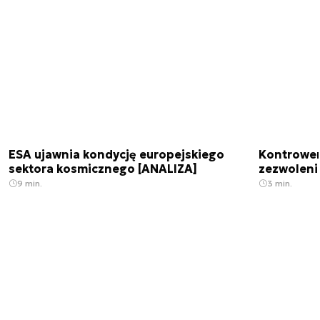
ESA ujawnia kondycję europejskiego
Kontrowers
sektora kosmicznego [ANALIZA]
zezwoleni
9 min.
3 min.