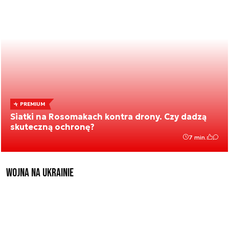
PREMIUM
Siatki na Rosomakach kontra drony. Czy dadzą
skuteczną ochronę?
7 min.
Wojna na Ukrainie