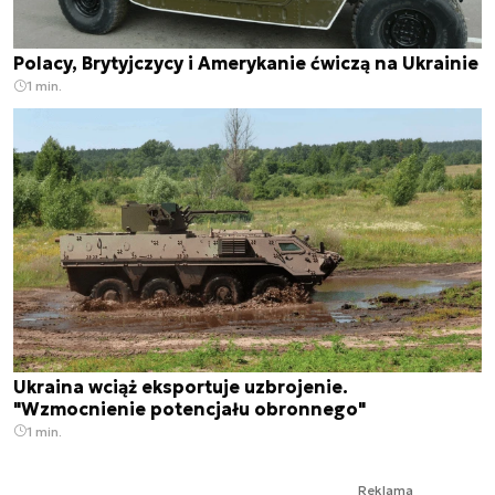
Polacy, Brytyjczycy i Amerykanie ćwiczą na Ukrainie
1 min.
Ukraina wciąż eksportuje uzbrojenie.
"Wzmocnienie potencjału obronnego"
1 min.
Reklama