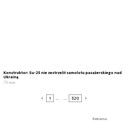
Konstruktor: Su-25 nie zestrzelił samolotu pasażerskiego nad
Ukrainą
1 min.
1
...
...
320
Reklama