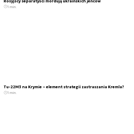
Rosyjscy separatyści mordują ukraińskich jeńców
1 min.
Tu-22M3 na Krymie – element strategii zastraszania Kremla?
1 min.