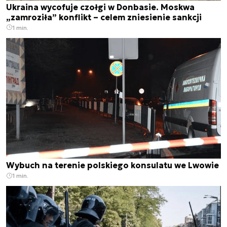
Ukraina wycofuje czołgi w Donbasie. Moskwa
„zamroziła” konflikt – celem zniesienie sankcji
1 min.
Wybuch na terenie polskiego konsulatu we Lwowie
1 min.