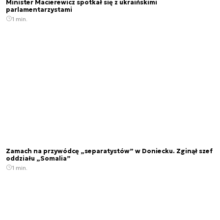
Minister Macierewicz spotkał się z ukraińskimi
parlamentarzystami
1 min.
Zamach na przywódcę „separatystów” w Doniecku. Zginął szef
oddziału „Somalia”
1 min.