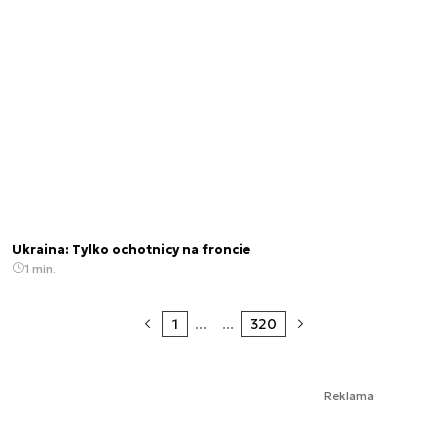
Ukraina: Tylko ochotnicy na froncie
1 min.
1
...
...
320
Reklama