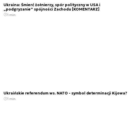
Ukraina: Śmierć żołnierzy, spór polityczny w USA i
„podgryzanie” spójności Zachodu [KOMENTARZ]
1 min.
Ukraińskie referendum ws. NATO - symbol determinacji Kijowa?
1 min.