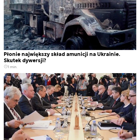
Płonie największy skład amunicji na Ukrainie.
Skutek dywersji?
1 min.