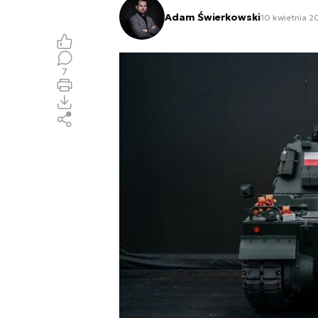
Adam Świerkowski
10 kwietnia 2
7