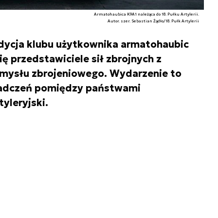
Armatohaubica K9A1 należąca do 18. Pułku Artylerii.
Autor. szer. Sebastian Żądło/18. Pułk Artylerii
dycja klubu użytkownika armatohaubic
ię przedstawiciele sił zbrojnych z
emysłu zbrojeniowego. Wydarzenie to
adczeń pomiędzy państwami
yleryjski.