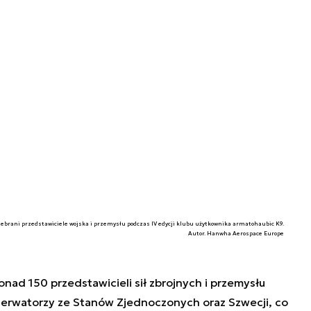
ebrani przedstawiciele wojska i przemysłu podczas IV edycji klubu użytkownika armatohaubic K9.
Autor. Hanwha Aerospace Europe
onad 150 przedstawicieli sił zbrojnych i przemysłu
serwatorzy ze Stanów Zjednoczonych oraz Szwecji, co