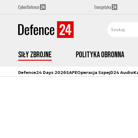
Siły zbrojne
Polityka obronna
Defence24 Days 2026
SAFE
Operacja Szpej
D24 Audio
K