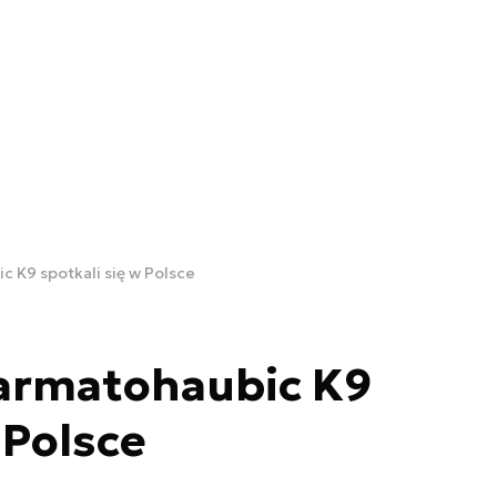
 K9 spotkali się w Polsce
armatohaubic K9
 Polsce