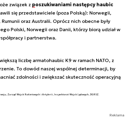
oże związek z
poszukiwaniami następcy haubic
wili się przedstawiciele (poza Polską): Norwegii,
i, Rumunii oraz Australii. Oprócz nich obecne były
go Polski, Norwegii oraz Danii, którzy biorą udział w
półpracy i partnerstwa.
ajwiększą liczbę armatohaubic K9 w ramach NATO, z
zenie. To dowód naszej wspólnej determinacji, by
acniać zdolności i zwiększać skuteczność operacyjną
zwoju, Zarząd Wojsk Rakietowych i Artylerii, Inspektorat Wojsk Lądowych, DGRSZ.
Reklama