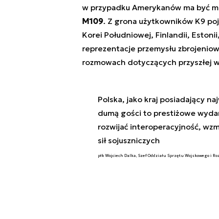
w przypadku Amerykanów ma być m
M109
. Z grona użytkowników K9 poja
Korei Południowej, Finlandii, Estoni
reprezentacje przemysłu zbrojeniowe
rozmowach dotyczących przyszłej ws
Polska, jako kraj posiadający n
dumą gości to prestiżowe wydar
rozwijać interoperacyjność, wzm
sił sojuszniczych
płk Wojciech Dalka, Szef Oddziału Sprzętu Wojskowego i Ro