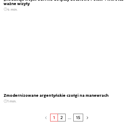
ważne wizyty
4 min.
Zmodernizowane argentyńskie czołgi na manewrach
1 min.
1
2
...
15