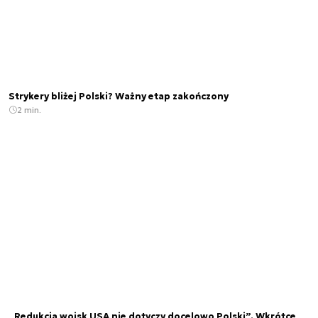
Strykery bliżej Polski? Ważny etap zakończony
2 min.
„Redukcja wojsk USA nie dotyczy docelowo Polski”. Wkrótce