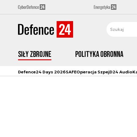
Siły zbrojne
Polityka obronna
Defence24 Days 2026
SAFE
Operacja Szpej
D24 Audio
K