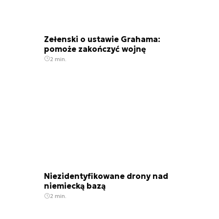
Zełenski o ustawie Grahama:
pomoże zakończyć wojnę
2 min.
Niezidentyfikowane drony nad
niemiecką bazą
2 min.