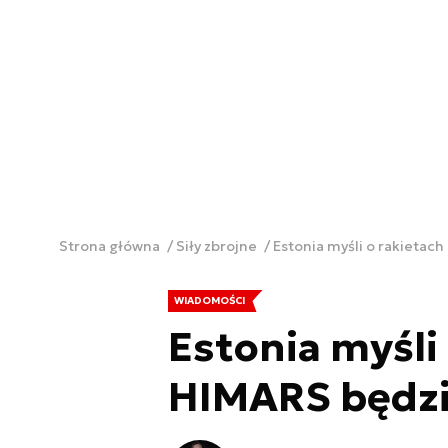
Strona główna
Siły zbrojne
Estonia myśli o rakietach
WIADOMOŚCI
Estonia myśli 
HIMARS będzi