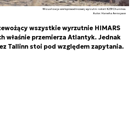
Wizualizacja wieloprowadnicowej wyrzutni rakiet K239 Chunmoo.
Autor. Hanwha Aerospace
zewożący wszystkie wyrzutnie HIMARS
ch właśnie przemierza Atlantyk. Jednak
z Tallinn stoi pod względem zapytania.