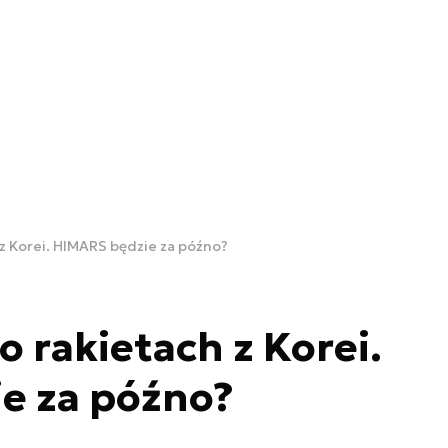
 z Korei. HIMARS będzie za późno?
o rakietach z Korei.
e za późno?