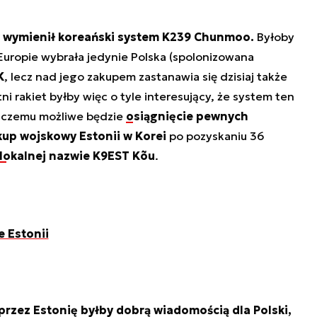
 wymienił koreański system K239 Chunmoo.
Byłoby
 Europie wybrała jedynie Polska (spolonizowana
K
, lecz nad jego zakupem zastanawia się dzisiaj także
i rakiet byłby więc o tyle interesujący, że system ten
i czemu możliwe będzie
osiągnięcie pewnych
kup wojskowy Estonii w Korei
po pozyskaniu 36
lokalnej nazwie K9EST Kõu
.
 Estonii
zez Estonię byłby dobrą wiadomością dla Polski,