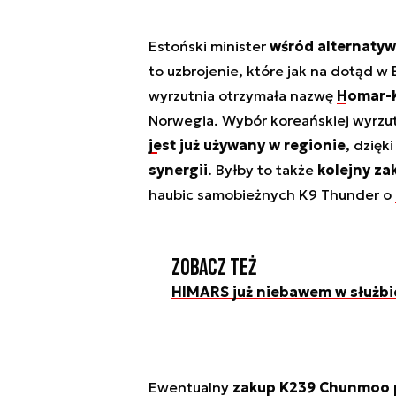
Estoński minister
wśród alternatyw
to uzbrojenie, które jak na dotąd w
wyrzutnia otrzymała nazwę
Homar-
Norwegia. Wybór koreańskiej wyrzutn
jest już używany w regionie
, dzięk
synergii
. Byłby to także
kolejny za
haubic samobieżnych K9 Thunder o
Zobacz też
HIMARS już niebawem w służbie
Ewentualny
zakup K239 Chunmoo pr