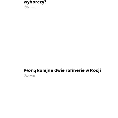
wyborczy?
6 min.
Płoną kolejne dwie rafinerie w Rosji
2 min.