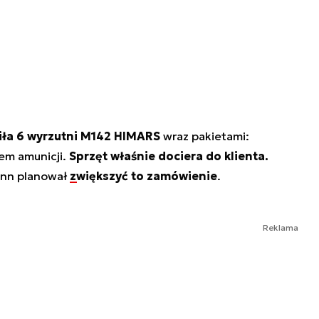
iła 6 wyrzutni M142 HIMARS
wraz pakietami:
em amunicji.
Sprzęt właśnie dociera do klienta.
linn planował
zwiększyć to zamówienie
.
Reklama