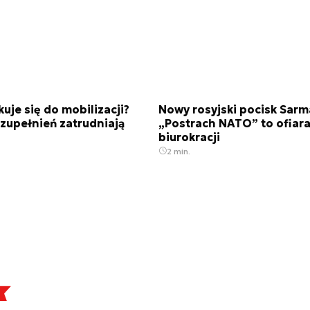
kuje się do mobilizacji?
Nowy rosyjski pocisk Sarm
zupełnień zatrudniają
„Postrach NATO” to ofiara
biurokracji
2 min.