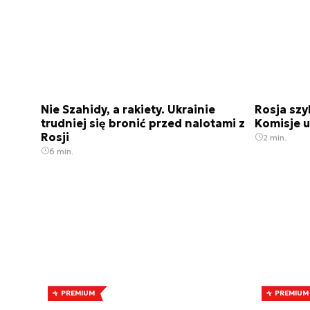
Nie Szahidy, a rakiety. Ukrainie
Rosja szy
trudniej się bronić przed nalotami z
Komisje u
Rosji
2 min.
6 min.
PREMIUM
PREMIUM