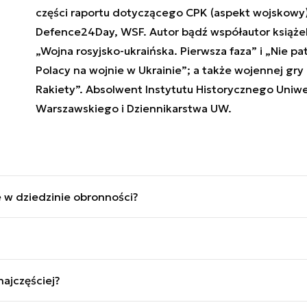
części raportu dotyczącego CPK (aspekt wojskowy),
Defence24Day, WSF. Autor bądź współautor książek
„Wojna rosyjsko-ukraińska. Pierwsza faza” i „Nie p
Polacy na wojnie w Ukrainie”; a także wojennej gry 
Rakiety”. Absolwent Instytutu Historycznego Uniw
Warszawskiego i Dziennikarstwa UW.
 w dziedzinie obronności?
wiadczeniem od 2010 r. (ponad 15 lat). Pracował w „Polsk
hnika” (2012-2019); redaktor roczników MSPO i „Polish De
owietrznej, systemach bezzałogowych, marynarce wojennej,
najczęściej?