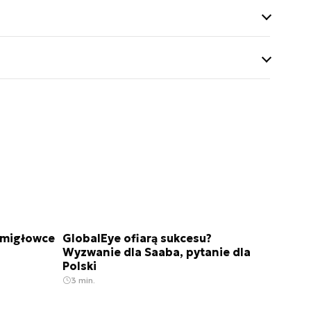
 artykułów w
wald 1410”,
 Śmigłowce
GlobalEye ofiarą sukcesu?
Wyzwanie dla Saaba, pytanie dla
Polski
3 min.