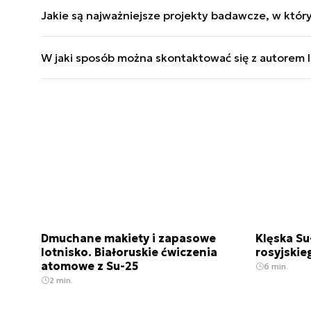
Maciej Szopa publikuje o materiały siłach powietr
Jakie są najważniejsze projekty badawcze, w który
„Lotnictwo”, „Morze”, „NTW Historia”, „WiT Histori
Twórca cykli „Raport z Wojny” i „Armie Świata”; w
W jaki sposób można skontaktować się z autorem lu
„Wojna rosyjsko-ukraińska. Pierwsza faza”, „Nie pa
Publikacje można śledzić na Defence24, a także na 
Dmuchane makiety i zapasowe
Klęska Su
lotnisko. Białoruskie ćwiczenia
rosyjskie
atomowe z Su-25
6 min.
2 min.