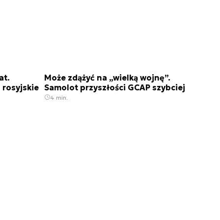
at.
Może zdążyć na „wielką wojnę”.
 rosyjskie
Samolot przyszłości GCAP szybciej
4 min.