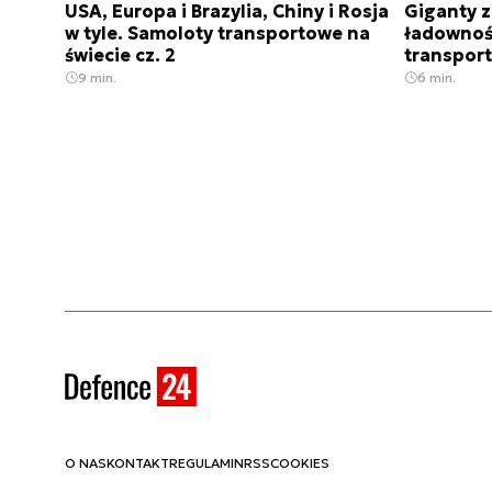
USA, Europa i Brazylia, Chiny i Rosja
Giganty z
w tyle. Samoloty transportowe na
ładownoś
świecie cz. 2
transport
9 min.
6 min.
O NAS
KONTAKT
REGULAMIN
RSS
COOKIES