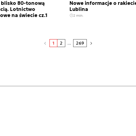
 blisko 80-tonową
Nowe informacje o rakieci
cią. Lotnictwo
Lublina
owe na świecie cz.1
2 min.
1
2
...
269