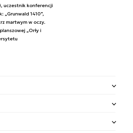
 uczestnik konferencji
: „Grunwald 1410”,
atrz martwym w oczy.
planszowej „Orły i
ersytetu
a Zbrojna” (2010-
fence Yearbook”.
 historii