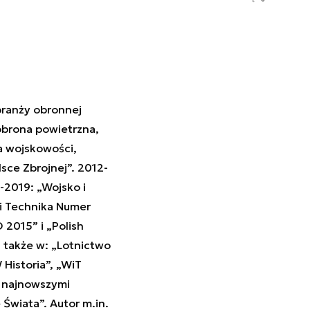
ranży obronnej
obrona powietrzna,
a wojskowości,
sce Zbrojnej”. 2012-
2019: „Wojsko i
i Technika Numer
2015” i „Polish
z także w: „Lotnictwo
 Historia”, „WiT
z najnowszymi
 Świata”. Autor m.in.