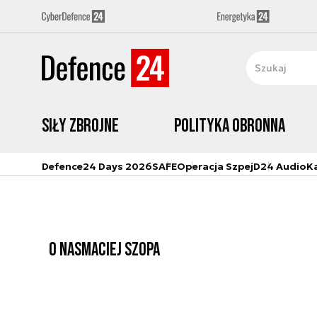
Siły zbrojne
Polityka obronna
Defence24 Days 2026
SAFE
Operacja Szpej
D24 Audio
K
O NAS
MACIEJ SZOPA