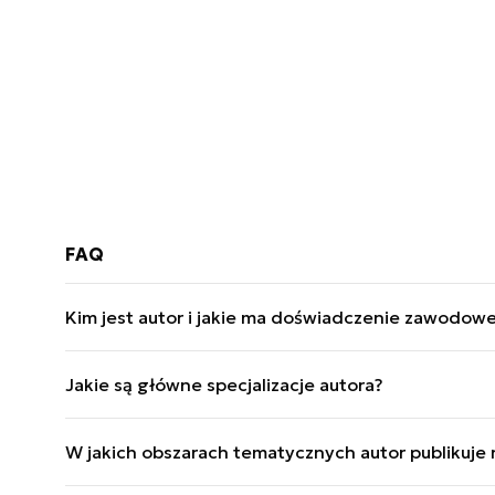
FAQ
Kim jest autor i jakie ma doświadczenie zawodowe
Maciej Szopa to Starszy Redaktor Defence24 z doś
Jakie są główne specjalizacje autora?
2012), „Nowa Technika Wojskowa” i „Wojsko i Tec
Specjalizuje się w siłach powietrznych, obronie p
W jakich obszarach tematycznych autor publikuje 
wojskowości i wargamingu.