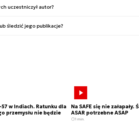
znych, UAV, marynarce, historii wojskowości; autor tysięcy
ch uczestniczył autor?
a”.
spółautor raportu o CPK (aspekt wojskowy), książek „Grun
b śledzić jego publikacje?
trz martwym w oczy” oraz gry „Orły i Rakiety”.
profilu LinkedIn oraz X.
-57 w Indiach. Ratunku dla
Na SAFE się nie załapały.
go przemysłu nie będzie
ASAR potrzebne ASAP
1 min.