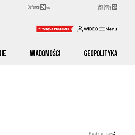
WIDEO
Menu
WŁĄCZ PREMIUM
nie
Wiadomości
Geopolityka
Podziel się