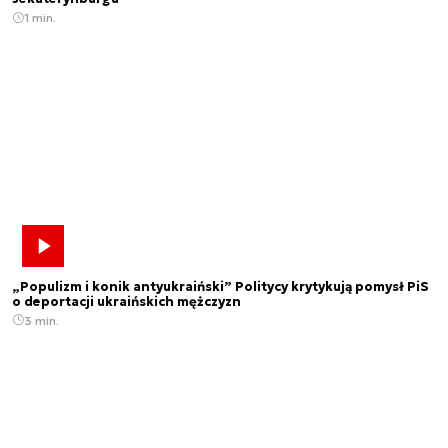
1 min.
„Populizm i konik antyukraiński” Politycy krytykują pomysł PiS
o deportacji ukraińskich mężczyzn
3 min.