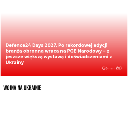
Defence24 Days 2027. Po rekordowej edycji
branża obronna wraca na PGE Narodowy – z
jeszcze większą wystawą i doświadczeniami z
Ukrainy
3 min.
Wojna na Ukrainie