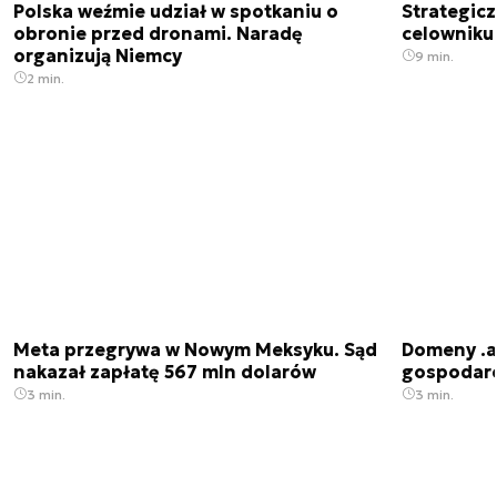
Polska weźmie udział w spotkaniu o
Strategic
obronie przed dronami. Naradę
celowniku 
organizują Niemcy
9 min.
2 min.
Meta przegrywa w Nowym Meksyku. Sąd
Domeny .ai
nakazał zapłatę 567 mln dolarów
gospodarek
3 min.
3 min.