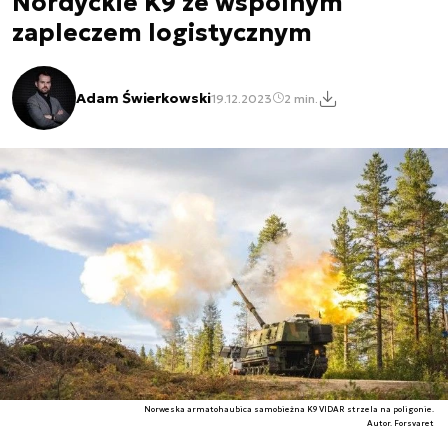
Nordyckie K9 ze wspólnym
zapleczem logistycznym
Adam Świerkowski
19.12.2023
2 min.
Norweska armatohaubica samobieżna K9 VIDAR strzela na poligonie.
Autor. Forsvaret