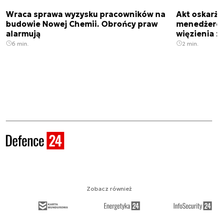
Wraca sprawa wyzysku pracowników na
Akt oskar
budowie Nowej Chemii. Obrońcy praw
menedżero
alarmują
więzienia z
6 min.
2 min.
Zobacz również