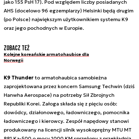
jako 155 PsH 17). Pod względem liczby posiadanych
AHS (docelowo 96 egzemplarzy) Helsinki będą drugim
(po Polsce) największym użytkownikiem systemu K9
oraz jego pochodnych w Europie.
Zobacz też
Kolejne koreańskie armatohaubice dla
Norwegii
K9 Thunder
to armatohaubica samobieżna
zaprojektowana przez koncern Samsung Techwin (dziś
Hanwha Aerospace) na potrzeby Sił Zbrojnych
Republiki Korei. Załoga składa się z pięciu osób:
dowódcy, działonowego, ładowniczego, pomocnika
ładowniczego i kierowcy. Zespół napędowy stanowi
produkowany na licencji silnik wysokoprężny MTU MT
881 Ka-500 o mocy 1000 KM sprzężony z przekładnią