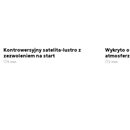
Kontrowersyjny satelita-lustro z
Wykryto o
zezwoleniem na start
atmosfer
3 min.
2 min.