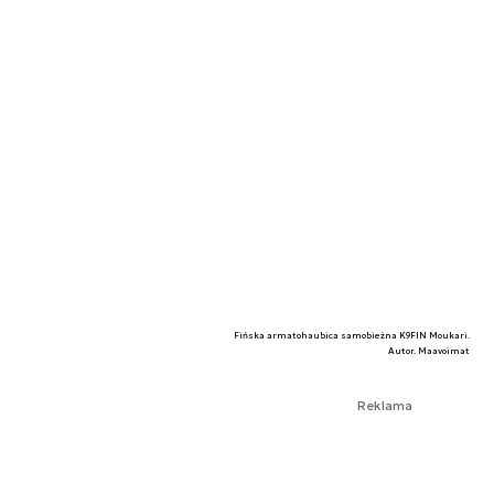
Fińska armatohaubica samobieżna K9FIN Moukari.
Autor. Maavoimat
Reklama