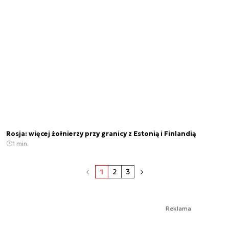
Rosja: więcej żołnierzy przy granicy z Estonią i Finlandią
1 min.
1
2
3
Reklama