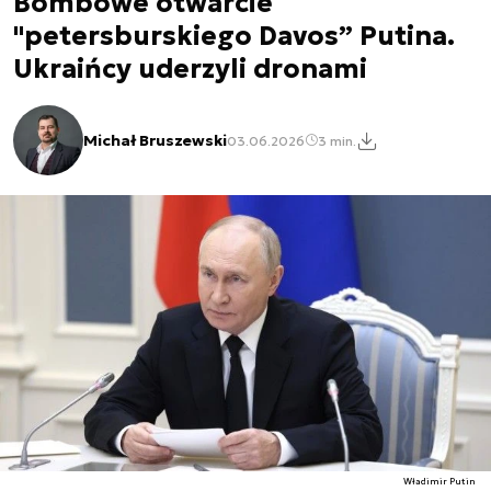
Bombowe otwarcie
"petersburskiego Davos” Putina.
Ukraińcy uderzyli dronami
Michał Bruszewski
03.06.2026
3 min.
Władimir Putin