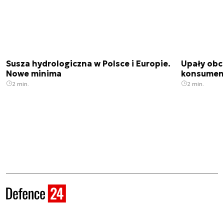
Susza hydrologiczna w Polsce i Europie.
Upały obci
Nowe minima
konsumenc
2 min.
2 min.