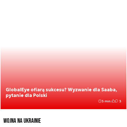
GlobalEye ofiarą sukcesu? Wyzwanie dla Saaba,
pytanie dla Polski
3 min.
3
Wojna na Ukrainie