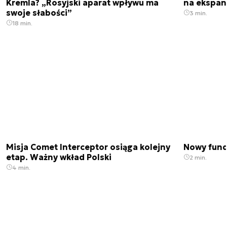
Kremla? „Rosyjski aparat wpływu ma
na ekspan
swoje słabości”
3 min.
18 min.
Misja Comet Interceptor osiąga kolejny
Nowy fund
etap. Ważny wkład Polski
2 min.
4 min.