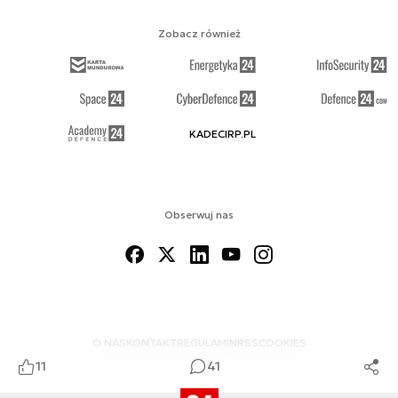
Zobacz również
KADECIRP.PL
Obserwuj nas
O NAS
KONTAKT
REGULAMIN
RSS
COOKIES
11
41