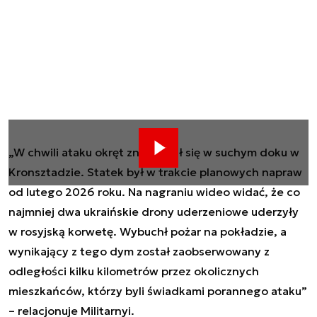
„W chwili ataku okręt znajdował się w suchym doku w
Kronsztadzie. Statek był w trakcie planowych napraw
od lutego 2026 roku. Na nagraniu wideo widać, że co
najmniej dwa ukraińskie drony uderzeniowe uderzyły
w rosyjską korwetę. Wybuchł pożar na pokładzie, a
wynikający z tego dym został zaobserwowany z
odległości kilku kilometrów przez okolicznych
mieszkańców, którzy byli świadkami porannego ataku”
– relacjonuje Militarnyi.