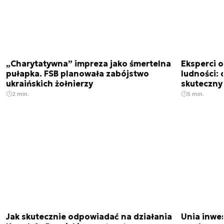
„Charytatywna” impreza jako śmertelna
Eksperci 
pułapka. FSB planowała zabójstwo
ludności: d
ukraińskich żołnierzy
skuteczny
2 min.
5 min.
Jak skutecznie odpowiadać na działania
Unia inwes