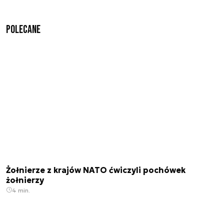
Polecane
Żołnierze z krajów NATO ćwiczyli pochówek
żołnierzy
4 min.