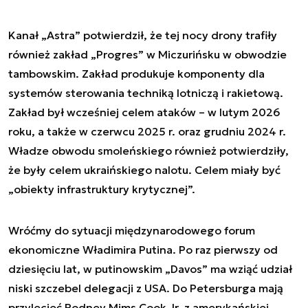
Kanał „Astra” potwierdził, że tej nocy drony trafiły
również zakład „Progres” w Miczurińsku w obwodzie
tambowskim. Zakład produkuje komponenty dla
systemów sterowania techniką lotniczą i rakietową.
Zakład był wcześniej celem ataków – w lutym 2026
roku, a także w czerwcu 2025 r. oraz grudniu 2024 r.
Władze obwodu smoleńskiego również potwierdziły,
że były celem ukraińskiego nalotu. Celem miały być
„obiekty infrastruktury krytycznej”.
Wróćmy do sytuacji międzynarodowego forum
ekonomiczne Władimira Putina. Po raz pierwszy od
dziesięciu lat, w putinowskim „Davos” ma wziąć udział
niski szczebel delegacji z USA. Do Petersburga mają
przylecieć Rodney Mims Cook Jr. z amerykańskiej