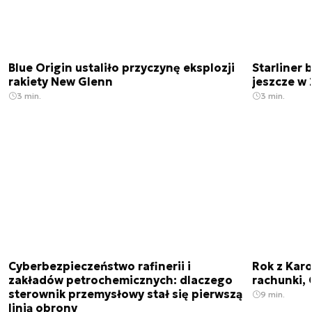
Blue Origin ustaliło przyczynę eksplozji
Starliner 
rakiety New Glenn
jeszcze w 
3 min.
3 min.
Cyberbezpieczeństwo rafinerii i
Rok z Kar
zakładów petrochemicznych: dlaczego
rachunki, 
sterownik przemysłowy stał się pierwszą
9 min.
linią obrony