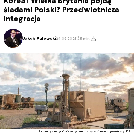
Korea i Wielka Brytania pójdą
śladami Polski? Przeciwlotnicza
integracja
Jakub Palowski
24.06.2025
5 min.
Elementy amerykańskiego systemu zarządzania obroną powietrzną IBCS