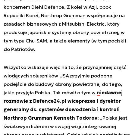
koncernem Diehl Defence. Z kolei w Azji, obok
Republiki Korei, Northrop Grumman współpracuje na
zasadach biznesowych z Mitsubishi Electric, który
produkuje japońskie systemy obrony powietrznej, w
tym typu Chu-SAM, a także elementy (w tym pociski)
do Patriotów.
Wszystko wskazuje więc na to, że przynajmniej część
wiodących sojuszników USA przyjmie podobne
podejście do budowy obrony powietrznej do tego,
jakie przyjęła Polska. Tak mówił o tym w
niedawnej
rozmowie z Defence24.pl wiceprezes i dyrektor
generalny ds. systemów dowodzenia i kontroli
Northrop Grumman Kenneth Todorov
: „Polska jest
światowym liderem w swojej wizji zintegrowanej
obrony przeciwrakietowej. Gdziekolwiek podróżuję po