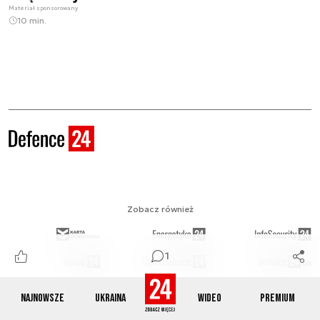
Materiał sponsorowany
10 min.
Zobacz również
1
KADECIRP.PL
Najnowsze
Ukraina
Wideo
Premium