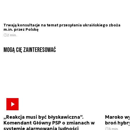
Trwają konsultacje na temat przesyłania ukraińskiego zboża
m.in. przez Polskę
2 min.
Mogą Cię zainteresować
„Reakcja musi być błyskawiczna”.
Maroko wy
Komendant Główny PSP o zmianach w
broń hybr
systemie alarmowania ludności
3 min.