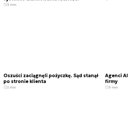
3 min.
Oszuści zaciągnęli pożyczkę. Sąd stanął
Agenci AI 
po stronie klienta
firmy
2 min.
3 min.