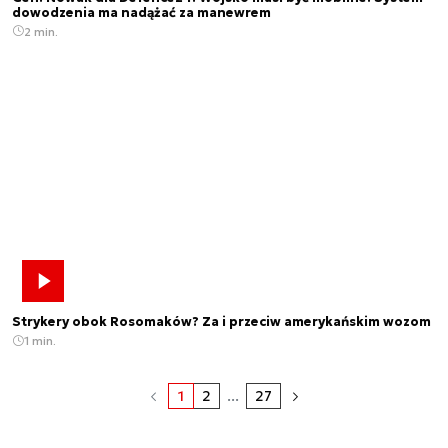
dowodzenia ma nadążać za manewrem
2 min.
Strykery obok Rosomaków? Za i przeciw amerykańskim wozom
1 min.
1
2
...
27