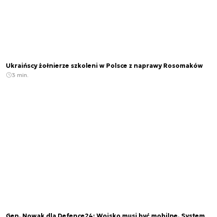
Ukraińscy żołnierze szkoleni w Polsce z naprawy Rosomaków
3 min.
Gen. Nowak dla Defence24: Wojsko musi być mobilne. System