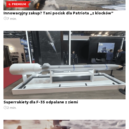
PREMIUM
Innowacyjny zakup? Tani pocisk dla Patriota „z klocków”
7 min.
Superrakiety dla F-35 odpalane z ziemi
2 min.