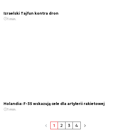
Izraelski Tajfun kontra dron
1 min.
Holandia: F-35 wskazują cele dla artylerii rakietowej
1 min.
1
2
3
4