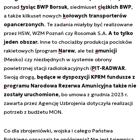
ponad
tysiąc BWP Borsuk
, siedmiuset
ciężkich BWP
,
a także kilkuset nowych
kołowych transporterów
opancerzonych
. Te zadania miałyby być realizowane
przez HSW, WZM Poznań czy Rosomak S.A.
A to tylko
jeden obszar.
Inne to chociażby produkcja pocisków
rakietowych (program
Narew
, ale też
amunicji
(Mesko) czy niezbędnych w systemie obrony
powietrznej stacji radiolokacyjnych (
PIT-RADWAR
.
Swoją drogą,
będące w dyspozycji KPRM fundusze z
programu Narodowa Rezerwa Amunicyjna
także nie
zostały uruchomione,
bo umowa z grudnia 2023 r.
zawarta przez Agencję Uzbrojenia dotyczyła realizacji
potrzeb z budżetu MON.
Co dla zbrojeniówki, wojska i całego Państwa
Polskiego oznaczają te opóźnienia? Nie jest tajemnicą,