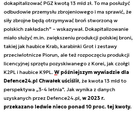
dokapitalizować PGZ kwotą 13 mld zł. To ma posłużyć
odbudowie przemysłu zbrojeniowego i ma sprawić, że
siły zbrojne będą otrzymywać broń stworzoną w
polskich zakładach” – wskazywał. Dokapitalizowanie
miało służyć m.in. zwiększeniu produkcji polskiej broni,
takiej jak haubice Krab, karabinki Grot i zestawy
przeciwlotnicze Piorun, ale też rozpoczęciu produkcji
licencyjnej sprzętu pozyskiwanego z Korei, jak czołgi
K2PL i haubice K9PL.
W późniejszym wywiadzie dla
Defence24.pl Chwałek uściślił
, że kwota 13 mld to
perspektywa „3-4 letnia”. Jak wynika z danych
uzyskanych przez Defence24.pl,
w 2023 r.
przekazano ledwie nieco ponad 10 proc. tej kwoty.