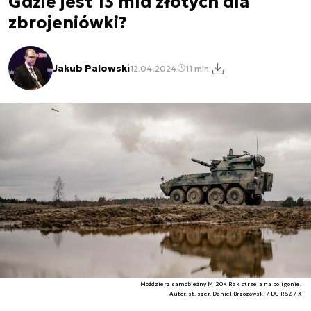
Gdzie jest 13 mld złotych dla
zbrojeniówki?
Jakub Palowski
12.04.2024
11 min.
Moździerz samobieżny M120K Rak strzela na poligonie.
Autor. st. szer. Daniel Brzozowski / DG RSZ / X