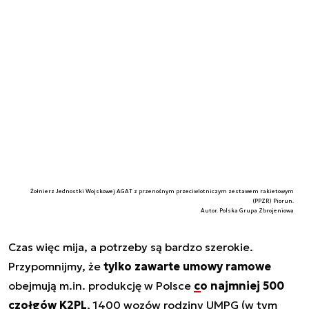
Żołnierz Jednostki Wojskowej AGAT z przenośnym przeciwlotniczym zestawem rakietowym
(PPZR) Piorun.
Autor. Polska Grupa Zbrojeniowa
Czas więc mija, a potrzeby są bardzo szerokie.
Przypomnijmy, że
tylko zawarte umowy ramowe
obejmują m.in. produkcję w Polsce
co najmniej 500
czołgów K2PL
, 1400 wozów rodziny UMPG (w tym