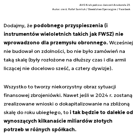
AHS Krab podczas ćwiczeń Anakonda 23.
Autor. sierż. Rafał Samluk / Dowództwo Operacyjne / Facebook
Dodajmy, że
podobnego przyspieszenia (i
instrumentów wieloletnich takich jak FWSZ) nie
wprowadzono dla przemysłu obronnego.
Wcześniej
nie budował on zdolności, bo nie było zamówień na
taką skalę (były rozłożone na dłuższy czas i dla armii
liczącej nie docelowo sześć, a cztery dywizje).
Wszystko to tworzy niekorzystny obraz sytuacji
finansowej zbrojeniówki. Nawet jeśli w 2024 r. zostaną
zrealizowane wnioski o dokapitalizowanie na zbliżoną
skalę do roku ubiegłego, to
i tak będzie to dalekie od
wynoszących kilkanaście miliardów złotych
potrzeb w różnych spółkach.