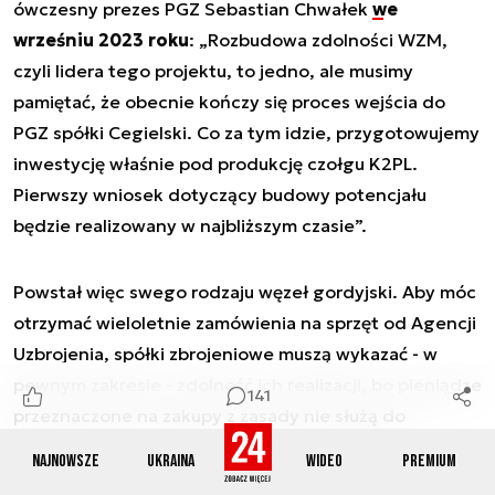
ówczesny prezes PGZ Sebastian Chwałek
we
wrześniu 2023 roku
: „Rozbudowa zdolności WZM,
czyli lidera tego projektu, to jedno, ale musimy
pamiętać, że obecnie kończy się proces wejścia do
PGZ spółki Cegielski. Co za tym idzie, przygotowujemy
inwestycję właśnie pod produkcję czołgu K2PL.
Pierwszy wniosek dotyczący budowy potencjału
będzie realizowany w najbliższym czasie”.
Powstał więc swego rodzaju węzeł gordyjski. Aby móc
otrzymać wieloletnie zamówienia na sprzęt od Agencji
Uzbrojenia, spółki zbrojeniowe muszą wykazać - w
pewnym zakresie - zdolność ich realizacji, bo pieniądze
141
przeznaczone na zakupy z zasady nie służą do
budowania potencjału „od podstaw”. Z kolei z punktu
Najnowsze
Ukraina
Wideo
Premium
widzenia PGZ korzystne byłoby podpisanie umów