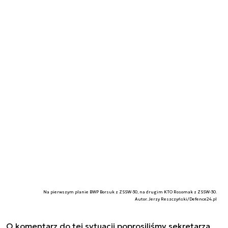
Na pierwszym planie BWP Borsuk z ZSSW-30, na drugim KTO Rosomak z ZSSW-30.
Autor. Jerzy Reszczyński/Defence24.pl
O komentarz do tej sytuacji poprosiliśmy sekretarza