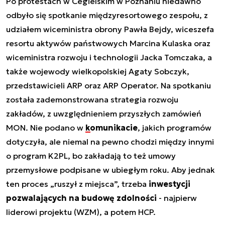
Po protestach w Cegielskim w Poznaniu niedawno
odbyło się spotkanie międzyresortowego zespołu, z
udziałem wiceministra obrony Pawła Bejdy, wiceszefa
resortu aktywów państwowych Marcina Kulaska oraz
wiceministra rozwoju i technologii Jacka Tomczaka, a
także wojewody wielkopolskiej Agaty Sobczyk,
przedstawicieli ARP oraz ARP Operator. Na spotkaniu
została zademonstrowana strategia rozwoju
zakładów, z uwzględnieniem przyszłych zamówień
MON. Nie podano w
komunikacie
, jakich programów
dotyczyła, ale niemal na pewno chodzi między innymi
o program K2PL, bo zakładają to też umowy
przemysłowe podpisane w ubiegłym roku. Aby jednak
ten proces „ruszył z miejsca”, trzeba
inwestycji
pozwalających na budowę zdolności
- najpierw
liderowi projektu (WZM), a potem HCP.