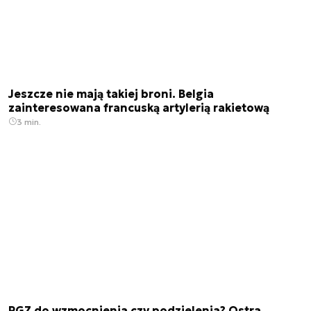
Jeszcze nie mają takiej broni. Belgia
zainteresowana francuską artylerią rakietową
3 min.
PGZ do wzmocnienia czy podzielenia? Ostra