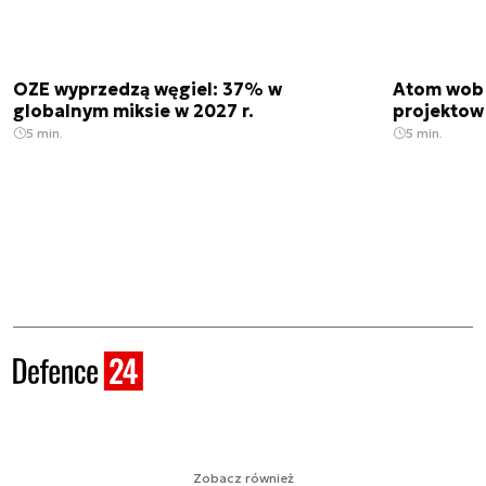
OZE wyprzedzą węgiel: 37% w
Atom wobe
globalnym miksie w 2027 r.
projektow
5 min.
5 min.
Zobacz również