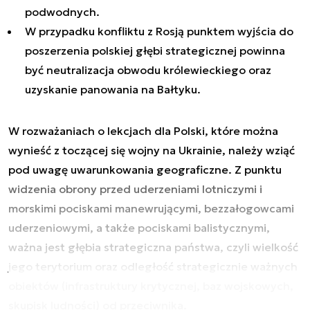
podwodnych.
W przypadku konfliktu z Rosją punktem wyjścia do
poszerzenia polskiej głębi strategicznej powinna
być neutralizacja obwodu królewieckiego oraz
uzyskanie panowania na Bałtyku.
W rozważaniach o lekcjach dla Polski, które można
wynieść z toczącej się wojny na Ukrainie, należy wziąć
pod uwagę uwarunkowania geograficzne. Z punktu
widzenia obrony przed uderzeniami lotniczymi i
morskimi pociskami manewrującymi, bezzałogowcami
uderzeniowymi, a także pociskami balistycznymi,
ważna jest głębia strategiczna państwa, czyli wielkość
jego terytorium oraz odległość strategicznie ważnych
obiektów (infrastruktury krytycznej, baz wojskowych,
skupisk ludności) od przeciwnika.