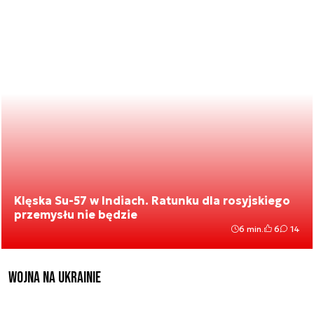
Klęska Su-57 w Indiach. Ratunku dla rosyjskiego
przemysłu nie będzie
6 min.
6
14
Wojna na Ukrainie