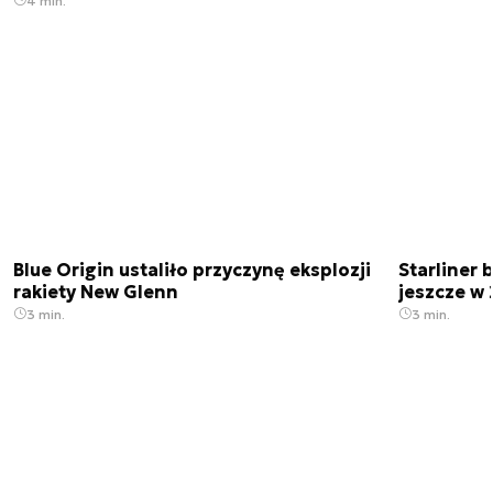
4 min.
Blue Origin ustaliło przyczynę eksplozji
Starliner 
rakiety New Glenn
jeszcze w 
3 min.
3 min.