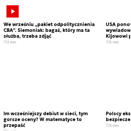
We wrześniu „pakiet odpolitycznienia
USA ponow
CBA”. Siemoniak: bagaż, który ma ta
wywiadowc
służba, trzeba zdjąć
Kijowowi 
2 min.
3 min.
Im wcześniejszy debiut w sieci, tym
Polscy ek
gorsze oceny? W matematyce to
bezpiecze
przepaść
3 min.