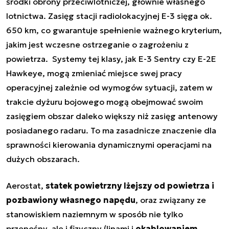
środki obrony przeciwlotniczej, głównie własnego
lotnictwa. Zasięg stacji radiolokacyjnej E-3 sięga ok.
650 km, co gwarantuje spełnienie ważnego kryterium,
jakim jest wczesne ostrzeganie o zagrożeniu z
powietrza. Systemy tej klasy, jak E-3 Sentry czy E-2E
Hawkeye, mogą zmieniać miejsce swej pracy
operacyjnej zależnie od wymogów sytuacji, zatem w
trakcie dyżuru bojowego mogą obejmować swoim
zasięgiem obszar daleko większy niż zasięg antenowy
posiadanego radaru. To ma zasadnicze znaczenie dla
sprawności kierowania dynamicznymi operacjami na
dużych obszarach.
Aerostat,
statek powietrzny lżejszy od powietrza i
pozbawiony własnego napędu
, oraz związany ze
stanowiskiem naziemnym w sposób nie tylko
przenośny, ale i fizyczny (linami i
okablowaniem