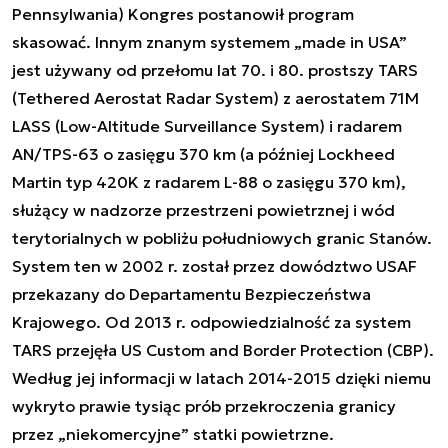
Pennsylwania) Kongres postanowił program
skasować. Innym znanym systemem „made in USA”
jest używany od przełomu lat 70. i 80. prostszy TARS
(Tethered Aerostat Radar System) z aerostatem 71M
LASS (Low-Altitude Surveillance System) i radarem
AN/TPS-63 o zasięgu 370 km (a później Lockheed
Martin typ 420K z radarem L-88 o zasięgu 370 km),
służący w nadzorze przestrzeni powietrznej i wód
terytorialnych w pobliżu południowych granic Stanów.
System ten w 2002 r. został przez dowództwo USAF
przekazany do Departamentu Bezpieczeństwa
Krajowego. Od 2013 r. odpowiedzialność za system
TARS przejęła US Custom and Border Protection (CBP).
Według jej informacji w latach 2014-2015 dzięki niemu
wykryto prawie tysiąc prób przekroczenia granicy
przez „niekomercyjne” statki powietrzne.