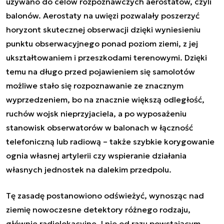
używano do celów rozpoznawczych aerostatów, czyli
balonów. Aerostaty na uwięzi pozwalały poszerzyć
horyzont skutecznej obserwacji dzięki wyniesieniu
punktu obserwacyjnego ponad poziom ziemi, z jej
ukształtowaniem i przeszkodami terenowymi. Dzięki
temu na długo przed pojawieniem się samolotów
możliwe stało się rozpoznawanie ze znacznym
wyprzedzeniem, bo na znacznie większą odległość,
ruchów wojsk nieprzyjaciela, a po wyposażeniu
stanowisk obserwatorów w balonach w łączność
telefoniczną lub radiową – także szybkie korygowanie
ognia własnej artylerii czy wspieranie działania
własnych jednostek na dalekim przedpolu.
Tę zasadę postanowiono odświeżyć, wynosząc nad
ziemię nowoczesne detektory różnego rodzaju,
głównie radiolokacyjne. I nie od razu powstającym