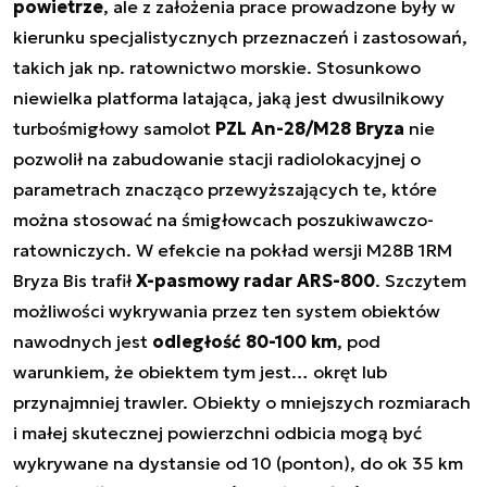
powietrze
, ale z założenia prace prowadzone były w
kierunku specjalistycznych przeznaczeń i zastosowań,
takich jak np. ratownictwo morskie. Stosunkowo
niewielka platforma latająca, jaką jest dwusilnikowy
turbośmigłowy samolot
PZL An-28/M28 Bryza
nie
pozwolił na zabudowanie stacji radiolokacyjnej o
parametrach znacząco przewyższających te, które
można stosować na śmigłowcach poszukiwawczo-
ratowniczych. W efekcie na pokład wersji M28B 1RM
Bryza Bis trafił
X-pasmowy radar ARS-800
. Szczytem
możliwości wykrywania przez ten system obiektów
nawodnych jest
odległość 80-100 km
, pod
warunkiem, że obiektem tym jest… okręt lub
przynajmniej trawler. Obiekty o mniejszych rozmiarach
i małej skutecznej powierzchni odbicia mogą być
wykrywane na dystansie od 10 (ponton), do ok 35 km