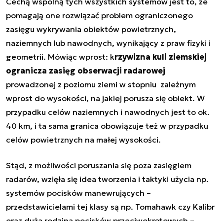
Cechą wspólną tych wszystkich systemów jest to, że
pomagają one rozwiązać problem ograniczonego
zasięgu wykrywania obiektów powietrznych,
naziemnych lub nawodnych, wynikający z praw fizyki i
geometrii. Mówiąc wprost: k
rzywizna kuli ziemskiej
ogranicza zasięg obserwacji radarowej
prowadzonej z poziomu ziemi w stopniu zależnym
wprost do wysokości, na jakiej porusza się obiekt. W
przypadku celów naziemnych i nawodnych jest to ok.
40 km, i ta sama granica obowiązuje też w przypadku
celów powietrznych na małej wysokości.
Stąd, z możliwości poruszania się poza zasięgiem
radarów, wzięła się idea tworzenia i taktyki użycia np.
systemów pocisków manewrujących –
przedstawicielami tej klasy są np. Tomahawk czy Kalibr
oraz duża rodzina pocisków przeciwokrętowych –