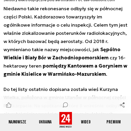
Niedawno takie rekonesanse odbyły się w północnej
części Polski. Każdorazowo towarzyszyły im
ogólnikowe informacje o celu inspekcji. Celem tym jest
właśnie zlokalizowanie posterunków radiolokacyjnych,
w których bazować będą aerostaty. Od 2018 r.
wymieniano takie nazwy miejscowości, jak
Sępólno
Wielkie i Biały Bór w Zachodniopomorskiem
czy 16-
hektarowy teren
pomiędzy Kantowem a Goryniem w
gminie Kisielice w Warmińsko-Mazurskiem
.
Do tej listy ostatnio dopisana została wieś Kurzyna
Wielka, położona w gminie Ulanów w północnej części
Podkarpacia. Na spotkaniu, które 8 września odbyło
się w tej miejscowości z udziałem m.in. lokalnych
samorządowców, przekazano otwarcie informacje o
Najnowsze
Ukraina
Wideo
Premium
zamiarze usytuowania w tej wiosce, w ściślej – w jej