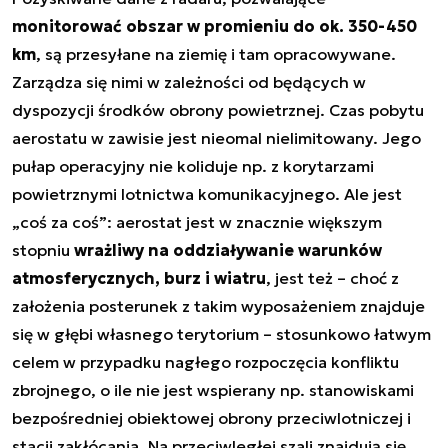
monitorować obszar w promieniu do ok. 350-450
km
, są przesyłane na ziemię i tam opracowywane.
Zarządza się nimi w zależności od będących w
dyspozycji środków obrony powietrznej. Czas pobytu
aerostatu w zawisie jest nieomal nielimitowany. Jego
pułap operacyjny nie koliduje np. z korytarzami
powietrznymi lotnictwa komunikacyjnego. Ale jest
„coś za coś”: aerostat jest w znacznie większym
stopniu
wrażliwy na oddziaływanie warunków
atmosferycznych, burz i wiatru
, jest też – choć z
założenia posterunek z takim wyposażeniem znajduje
się w głębi własnego terytorium – stosunkowo łatwym
celem w przypadku nagłego rozpoczęcia konfliktu
zbrojnego, o ile nie jest wspierany np. stanowiskami
bezpośredniej obiektowej obrony przeciwlotniczej i
stacji zakłócania. Na przeciwległej szali znajdują się