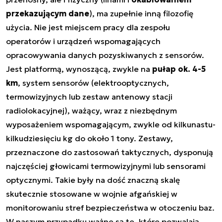
przekazującym dane
), ma zupełnie inną filozofię
użycia. Nie jest miejscem pracy dla zespołu
operatorów i urządzeń wspomagających
opracowywania danych pozyskiwanych z sensorów.
Jest platformą, wynoszącą, zwykle na
pułap ok. 4-5
km
, system sensorów (elektrooptycznych,
termowizyjnych lub zestaw antenowy stacji
radiolokacyjnej), ważący, wraz z niezbędnym
wyposażeniem wspomagającym, zwykle od kilkunastu-
kilkudziesięciu kg do około 1 tony. Zestawy,
przeznaczone do zastosowań taktycznych, dysponują
najczęściej głowicami termowizyjnymi lub sensorami
optycznymi. Takie były na dość znaczną skalę
skutecznie stosowane w wojnie afgańskiej w
monitorowaniu stref bezpieczeństwa w otoczeniu baz.
W naszym przypadku ważne są te, które pozwalają