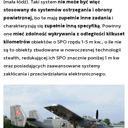
(mała łódź). Taki system
nie może być więc
stosowany do systemów ostrzegania i obrony
powietrznej,
bo te mają
zupełnie inne zadania
i
charakteryzują się
zupełnie inną specyfiką
. Powinny
one
mieć zdolność wykrywania z odległości kilkuset
kilometrów
obiektów o SPO rzędu 1-5 m kw., o ile nie
są to obiekty zbudowane w nowoczesnej technologii
stealth, redukującej ich SPO znacznie poniżej 1 m kw
oraz posiadających zaawansowane systemy
zakłócania i przeciwdziałania elektronicznego.