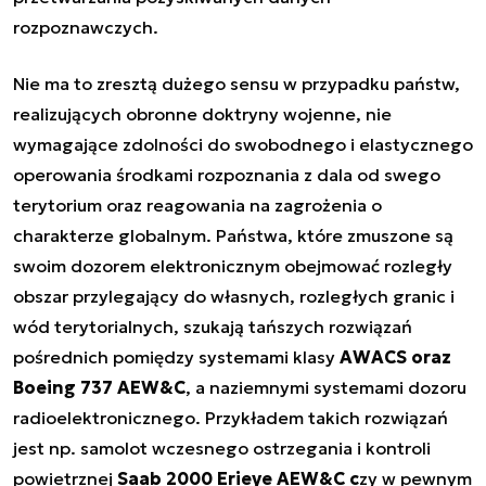
rozpoznawczych.
Nie ma to zresztą dużego sensu w przypadku państw,
realizujących obronne doktryny wojenne, nie
wymagające zdolności do swobodnego i elastycznego
operowania środkami rozpoznania z dala od swego
terytorium oraz reagowania na zagrożenia o
charakterze globalnym. Państwa, które zmuszone są
swoim dozorem elektronicznym obejmować rozległy
obszar przylegający do własnych, rozległych granic i
wód terytorialnych, szukają tańszych rozwiązań
pośrednich pomiędzy systemami klasy
AWACS oraz
Boeing 737 AEW&C
, a naziemnymi systemami dozoru
radioelektronicznego. Przykładem takich rozwiązań
jest np. samolot wczesnego ostrzegania i kontroli
powietrznej
Saab 2000 Erieye AEW&C c
zy w pewnym