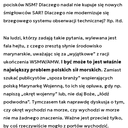
pocisków NSM? Dlaczego nadal nie kupuje się nowych
śmigłowców SAR? Dlaczego nie modernizuje się
brzegowego systemu obserwacji technicznej? Itp. itd.
Na ludzi, którzy zadają takie pytania, wylewana jest
fala hejtu, z czego zresztą słynie środowisko
marynarskie, uważając się za „wyjątkowe” z racji
ukończenia WSMW/AMW.
I być może to jest właśnie
największy problem polskich sił morskich.
Zamiast
szukać publicystów „spoza branży” wspierających
polską Marynarkę Wojenną, to ich się opluwa, gdy np.
napiszą „okręt wojenny” lub, nie daj Boże, „łódź
podwodna”. Tymczasem tak naprawdę dyskusja o tym,
czy okręt wychodzi na morze, czy wychodzi w morze
nie ma żadnego znaczenia. Ważne jest przecież tylko,
by coś rzeczywiście mogło z portów wychodzić.