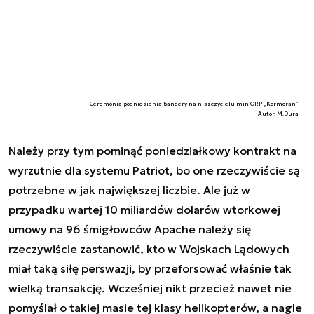
Ceremonia podniesienia bandery na niszczycielu min ORP „Kormoran”
Autor. M.Dura
Należy przy tym pominąć poniedziałkowy kontrakt na
wyrzutnie dla systemu Patriot, bo one rzeczywiście są
potrzebne w jak największej liczbie. Ale już w
przypadku wartej 10 miliardów dolarów wtorkowej
umowy na 96 śmigłowców Apache należy się
rzeczywiście zastanowić, kto w Wojskach Lądowych
miał taką siłę perswazji, by przeforsować właśnie tak
wielką transakcję. Wcześniej nikt przecież nawet nie
pomyślał o takiej masie tej klasy helikopterów, a nagle