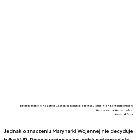
Defilady morskie na Zatoce Gdańskiej są mniej spektakularne, niż np. organizowane w
Warszawie na Wisłostradzie
Autor. M.Dura
Jednak o znaczeniu Marynarki Wojennej nie decyduje
tylko MJR. Równie ważne są np. polskie niszczyciele