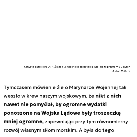
Korweta patrolowa ORP „Ślązak”, a więc to co pozostało z wielkiego programu Gawron
Autor. M.Dura
Tymczasem mówienie źle o Marynarce Wojennej tak
weszło w krew naszym wojskowym, że
nikt z nich
nawet nie pomyślał, by ogromne wydatki
ponoszone na Wojska Lądowe były troszeczkę
mniej ogromne,
zapewniając przy tym równomierny
rozwój własnym siłom morskim. A była do tego