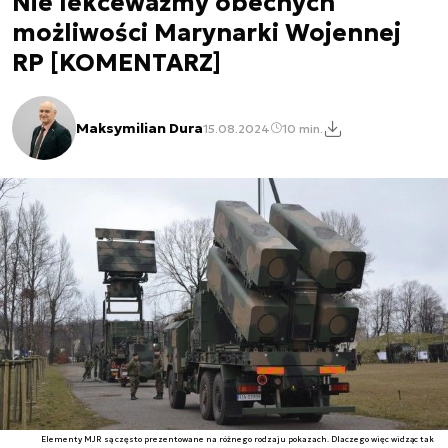
Nie lekceważmy obecnych
możliwości Marynarki Wojennej
RP [KOMENTARZ]
Maksymilian Dura
15.08.2024
10 min.
Elementy MJR są często prezentowane na różnego rodzaju pokazach. Dlaczego więc widząc tak