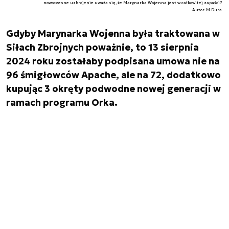
nowoczesne uzbrojenie uważa się, że Marynarka Wojenna jest w całkowitej zapaści?
Autor. M.Dura
Gdyby Marynarka Wojenna była traktowana w
Siłach Zbrojnych poważnie, to 13 sierpnia
2024 roku zostałaby podpisana umowa nie na
96 śmigłowców Apache, ale na 72, dodatkowo
kupując 3 okręty podwodne nowej generacji w
ramach programu Orka.