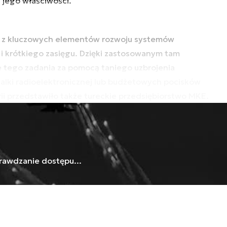
i jego właściwości.
m z kluczowych elementów rozwoju systemów
 i krótkiego zasięgu. Dzięki zastosowanym tam
e tego zadania za pomocą taniego uzbrojenia
lki radioelektronicznej lub budżetowych pocisków
ii przedstawiło także tureckie przedsiębiorstwo MKE.
rawdzanie dostępu...