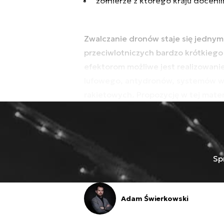
żołnierze z którego kraju docenil
Zwalczanie dronów staje się jedny
przeciwlotniczych bardzo krótkiego
efektorom możliwe jest realizowani
lufowego, antydronów, systemów wa
rakietowych. Propozycję w tej mater
Sp
Adam Świerkowski