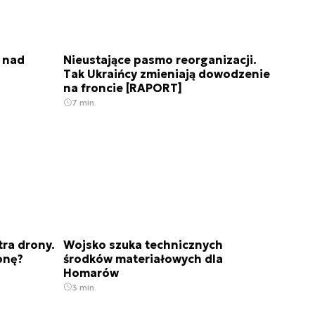
 nad
Nieustające pasmo reorganizacji.
Tak Ukraińcy zmieniają dowodzenie
na froncie [RAPORT]
7 min.
ra drony.
Wojsko szuka technicznych
onę?
środków materiałowych dla
Homarów
3 min.