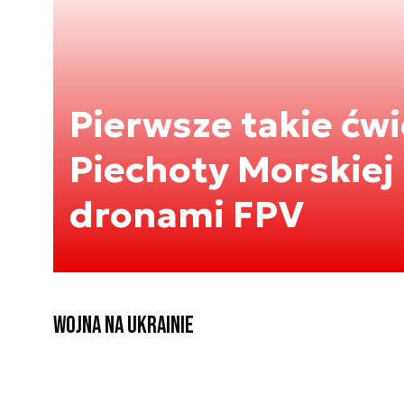
Pierwsze takie ćw
Piechoty Morskiej 
dronami FPV
Wojna na Ukrainie