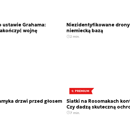
o ustawie Grahama:
Niezidentyfikowane drony
akończyć wojnę
niemiecką bazą
2 min.
PREMIUM
zamyka drzwi przed głosem
Siatki na Rosomakach kont
Czy dadzą skuteczną ochr
7 min.