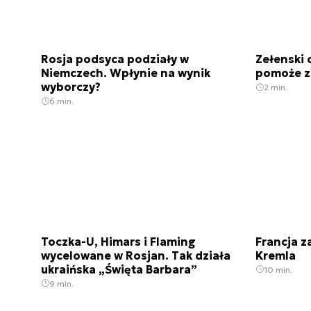
Rosja podsyca podziały w
Zełenski 
Niemczech. Wpłynie na wynik
pomoże z
wyborczy?
2 min.
6 min.
Toczka-U, Himars i Flaming
Francja 
wycelowane w Rosjan. Tak działa
Kremla
ukraińska „Święta Barbara”
10 min.
9 min.