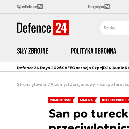
Siły zbrojne
Polityka obronna
Defence24 Days 2026
SAFE
Operacja Szpej
D24 Audio
K
Strona główna
Przemysł Zbrojeniowy
San po turecku
WIADOMOŚCI
ANALIZA
DEFENCE PREMIU
San po tureck
przeciwlotnic