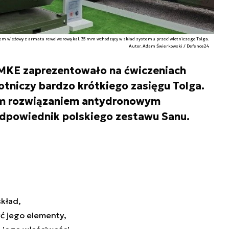
em wieżowy z armata rewolwerową kal. 35 mm wchodzący w skład systemu przeciwlotniczego Tolga.
Autor. Adam Świerkowski / Defence24
 MKE zaprezentowało na ćwiczeniach
tniczy bardzo krótkiego zasięgu Tolga.
im rozwiązaniem antydronowym
odpowiednik polskiego zestawu Sanu.
skład,
ć jego elementy,