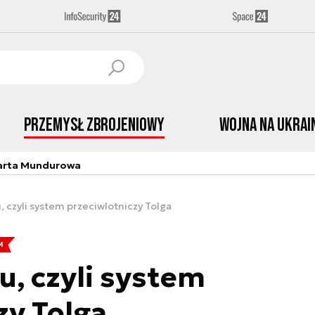
Przemysł Zbrojeniowy
Wojna na Ukrai
arta Mundurowa
, czyli system przeciwlotniczy Tolga
M
u, czyli system
zy Tolga