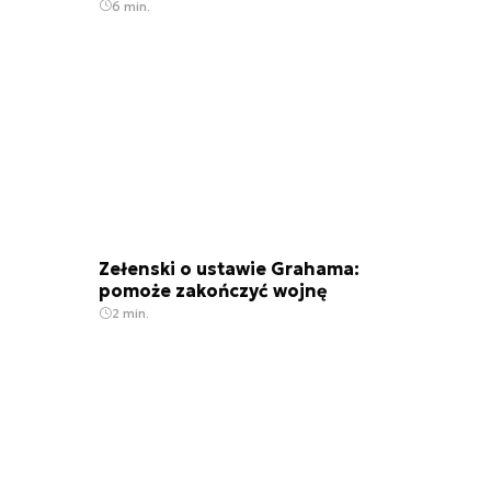
6 min.
Zełenski o ustawie Grahama:
pomoże zakończyć wojnę
2 min.