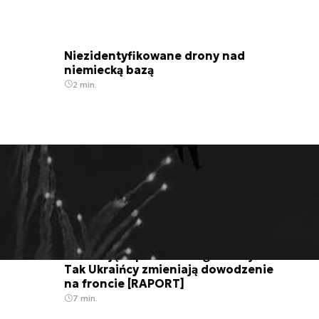
Niezidentyfikowane drony nad
niemiecką bazą
2 min.
Nieustające pasmo reorganizacji.
Tak Ukraińcy zmieniają dowodzenie
na froncie [RAPORT]
7 min.