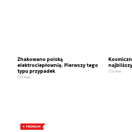
Zhakowano polską
Kosmiczny
elektrociepłownię. Pierwszy tego
najbliższy
typu przypadek
2 min.
3 min.
PREMIUM