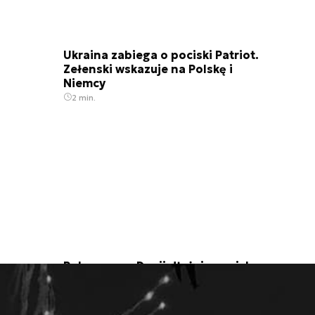
Ukraina zabiega o pociski Patriot.
Zełenski wskazuje na Polskę i
Niemcy
2 min.
Poborowy w Danii dłużej w wojsku
7 min.