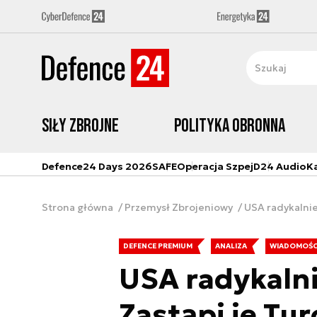
Siły zbrojne
Polityka obronna
Defence24 Days 2026
SAFE
Operacja Szpej
D24 Audio
K
Strona główna
Przemysł Zbrojeniowy
USA radykalnie 
DEFENCE PREMIUM
ANALIZA
WIADOMOŚC
USA radykalni
Zastąpi je Tur