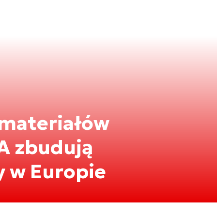
 materiałów
A zbudują
 w Europie