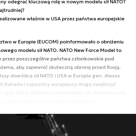
nny odegrać kluczową rolę w nowym modelu sił NATO?
ajtrudniej?
ealizowane właśnie w USA przez państwa europejskie
ztwo w Europie (EUCOM) poinformowało o obniżeniu
owego modelu sił NATO. NATO New Force Model to
ane przez poszczególne państwa członkowskie pod
żenia, aby zapewnić skuteczną obronę przed Rosją.
ższy dowódca sił NATO i USA w Europie gen. Alexus
h Kanada i sojusznicy europejscy mogą zwiększyć
e – gdy Stany Zjednoczone redukują siły przeznaczane
je gdzie indziej – to samoloty załogowe i