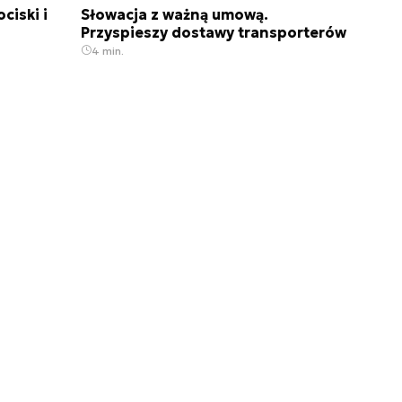
ciski i
Słowacja z ważną umową.
Przyspieszy dostawy transporterów
4 min.