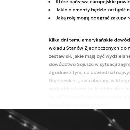
Które państwa europejskie powi
Jakie elementy będzie zastąpić n
Jaką rolę mogą odegrać zakupy r
Kilka dni temu amerykańskie dowód
wkładu Stanów Zjednoczonych do n
zestaw sił, jakie mają być wydziel
dowództwo Sojuszu w sytuacji zagro
Zgodnie z tym, co powiedział najwy
Grynkewich, „dwa obszary, w któryc
swój wkład teraz i w krótkim okresi
na NATO New Force Model i skupiają 
bezzałogowe oraz okręty”.