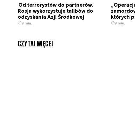
Od terrorystów do partnerów.
„Operacja
Rosja wykorzystuje talibów do
zamordow
odzyskania Azji Środkowej
których p
9 min.
9 min.
czytaj więcej