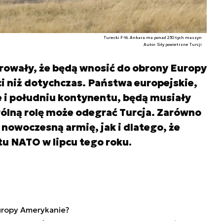
Turecki F-16. Ankara ma ponad 230 tych maszyn
Autor. Siły powietrzne Turcji
rowały, że będą wnosić do obrony Europy
i niż dotychczas. Państwa europejskie,
e i południu kontynentu, będą musiały
ólną rolę może odegrać Turcja. Zarówno
i nowoczesną armię, jak i dlatego, że
u NATO w lipcu tego roku
.
Europy Amerykanie?