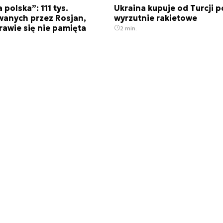
 polska”: 111 tys.
Ukraina kupuje od Turcji po
anych przez Rosjan,
wyrzutnie rakietowe
rawie się nie pamięta
2 min.