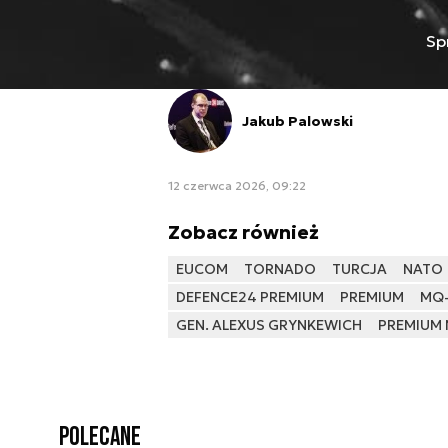
Sp
Jakub Palowski
12 czerwca 2026, 09:22
Zobacz również
EUCOM
TORNADO
TURCJA
NATO
DEFENCE24 PREMIUM
PREMIUM
MQ-
GEN. ALEXUS GRYNKEWICH
PREMIUM
Polecane