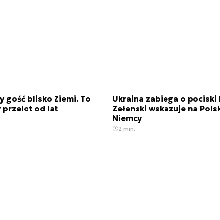
 gość blisko Ziemi. To
Ukraina zabiega o pociski 
 przelot od lat
Zełenski wskazuje na Polsk
Niemcy
2 min.