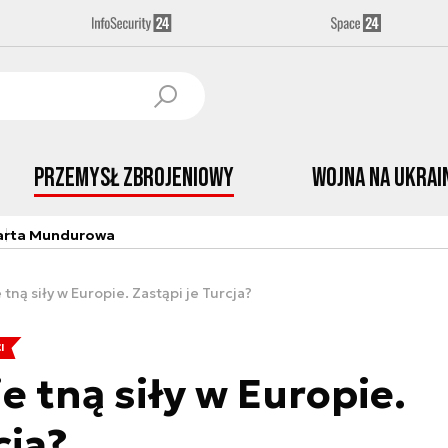
Przemysł Zbrojeniowy
Wojna na Ukrai
arta Mundurowa
tną siły w Europie. Zastąpi je Turcja?
I
e tną siły w Europie.
cja?