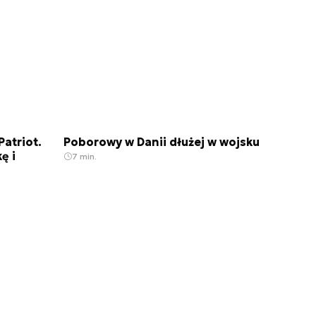
Patriot.
Poborowy w Danii dłużej w wojsku
ę i
7 min.