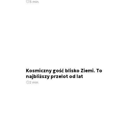
3 min.
Kosmiczny gość blisko Ziemi. To
najbliższy przelot od lat
2 min.