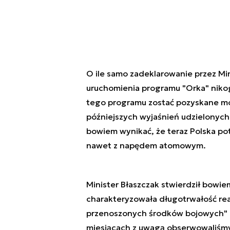
O ile samo zadeklarowanie przez Mi
uruchomienia programu "Orka" nikog
tego programu zostać pozyskane móg
późniejszych wyjaśnień udzielonych
bowiem wynikać, że teraz Polska po
nawet z napędem atomowym.
Minister Błaszczak stwierdził bowi
charakteryzowała długotrwałość rea
przenoszonych środków bojowych" (c
miesiącach z uwagą obserwowaliśm