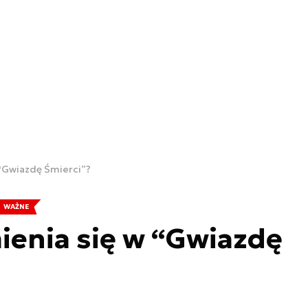
 “Gwiazdę Śmierci”?
WAŻNE
ienia się w “Gwiazdę