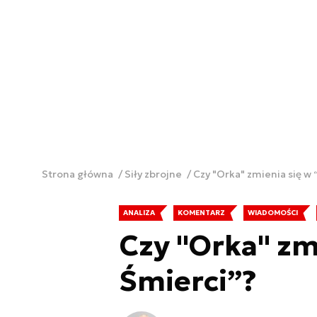
Strona główna
Siły zbrojne
Czy "Orka" zmienia się w
ANALIZA
KOMENTARZ
WIADOMOŚCI
Czy "Orka" zm
Śmierci”?