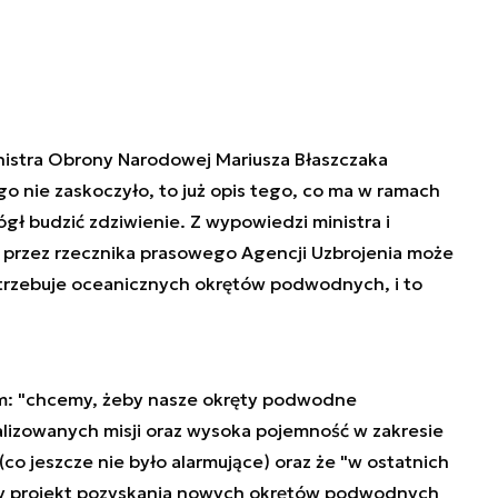
nistra Obrony Narodowej Mariusza Błaszczaka
o nie zaskoczyło, to już opis tego, co ma w ramach
ł budzić zdziwienie. Z wypowiedzi ministra i
 przez rzecznika prasowego Agencji Uzbrojenia może
trzebuje oceanicznych okrętów podwodnych, i to
em: "chcemy, żeby nasze okręty podwodne
lizowanych misji oraz wysoka pojemność w zakresie
o jeszcze nie było alarmujące) oraz że "w ostatnich
y projekt pozyskania nowych okrętów podwodnych