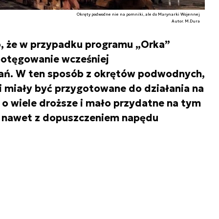
Okręty podwodne nie na pomniki, ale do Marynarki Wojennej
Autor. M.Dura
o, że w przypadku programu „Orka”
potęgowanie wcześniej
. W ten sposób z okrętów podwodnych,
ci miały być przygotowane do działania na
ć o wiele droższe i mało przydatne na tym
, nawet z dopuszczeniem napędu