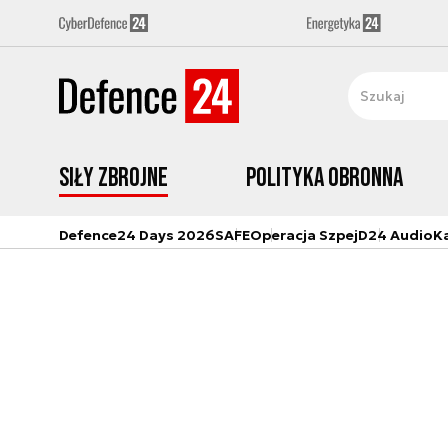
Siły zbrojne
Polityka obronna
Defence24 Days 2026
SAFE
Operacja Szpej
D24 Audio
K