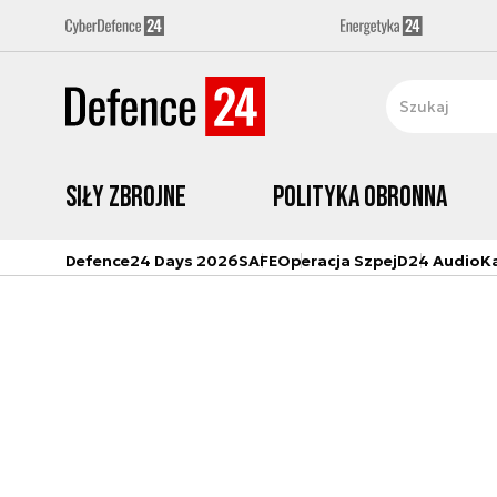
Siły zbrojne
Polityka obronna
Defence24 Days 2026
SAFE
Operacja Szpej
D24 Audio
K