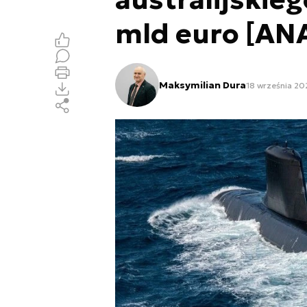
mld euro [AN
Maksymilian Dura
18 września 202