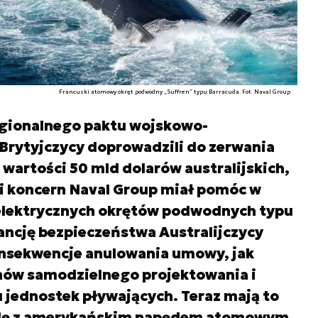
Francuski atomowy okręt podwodny „Suffren” typu Barracuda. Fot. Naval Group
gionalnego paktu wojskowo-
Brytyjczycy doprowadzili do zerwania
 wartości 50 mld dolarów australijskich,
i koncern Naval Group miał pomóc w
elektrycznych okrętów podwodnych typu
ancję bezpieczeństwa Australijczycy
onsekwencje anulowania umowy, jak
nów samodzielnego projektowania i
 jednostek pływających. Teraz mają to
dę z amerykańskim napędem atomowym.