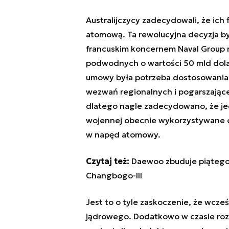
Australijczycy zadecydowali, że ic
atomową. Ta rewolucyjna decyzja b
francuskim koncernem Naval Group 
podwodnych o wartości 50 mld dola
umowy była potrzeba dostosowania 
wezwań regionalnych i
pogarszające
dlatego nagle zadecydowano, że jedn
wojennej obecnie wykorzystywane 
w napęd atomowy.
Czytaj też:
Daewoo zbuduje piąteg
Changbogo-III
Jest to o tyle zaskoczenie, że wcześ
jądrowego. Dodatkowo w czasie roz