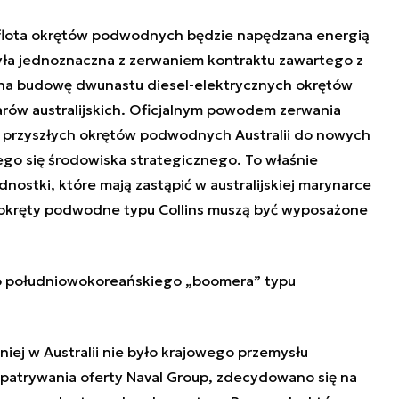
h flota okrętów podwodnych będzie napędzana energią
yła jednoznaczna z zerwaniem kontraktu zawartego z
na budowę dwunastu diesel-elektrycznych okrętów
rów australijskich. Oficjalnym powodem zerwania
przyszłych okrętów podwodnych Australii do nowych
go się środowiska strategicznego. To właśnie
ostki, które mają zastąpić w australijskiej marynarce
okręty podwodne typu Collins muszą być wyposażone
o południowokoreańskiego „boomera” typu
niej w Australii nie było krajowego przemysłu
patrywania oferty Naval Group, zdecydowano się na