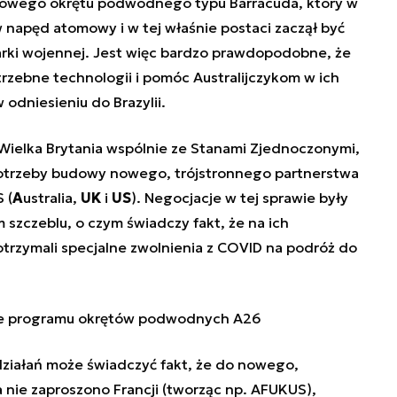
niowego okrętu podwodnego typu Barracuda, który w
 napęd atomowy i w tej właśnie postaci zaczął być
rki wojennej. Jest więc bardzo prawdopodobne, że
trzebne technologii i pomóc Australijczykom w ich
 odniesieniu do Brazylii.
 Wielka Brytania wspólnie ze Stanami Zjednoczonymi,
potrzeby budowy nowego, trójstronnego partnerstwa
 (
A
ustralia,
UK
i
US
)
. Negocjacje w tej sprawie były
m szczeblu, o czym świadczy fakt, że na ich
otrzymali specjalne zwolnienia z COVID na podróż do
ie programu okrętów podwodnych A26
ziałań może świadczyć fakt, że do nowego,
nie zaproszono Francji (tworząc np. AFUKUS),