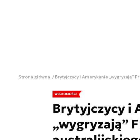
Strona główna
Brytyjczycy i Amerykanie „wygryzają” F
WIADOMOŚCI
Brytyjczycy i
„wygryzają” 
australijskieg