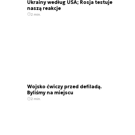
Ukrainy według USA; Rosja testuje
naszą reakcje
2 min.
Wojsko ćwiczy przed defiladą.
Byliśmy na miejscu
2 min.