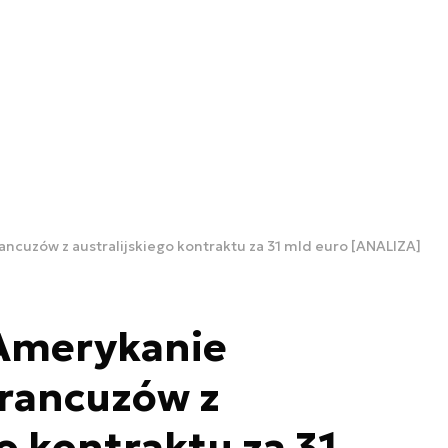
rancuzów z australijskiego kontraktu za 31 mld euro [ANALIZA]
 Amerykanie
Francuzów z
o kontraktu za 31