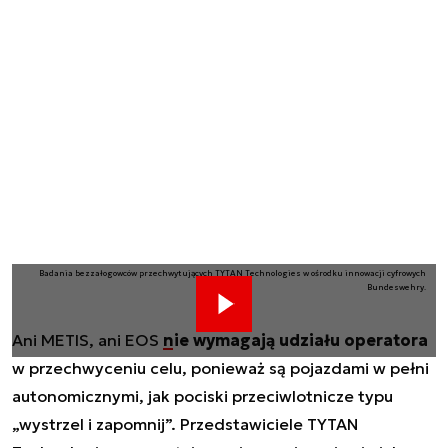
Badania bezzałogowców przechwytujących TYTAN Technologies w ośrodku innowacji cyfrowych
Bundeswehry.
Ani METIS, ani EOS
nie wymagają udziału operatora
w przechwyceniu celu, ponieważ są pojazdami w pełni
autonomicznymi, jak pociski przeciwlotnicze typu
„wystrzel i zapomnij”. Przedstawiciele TYTAN