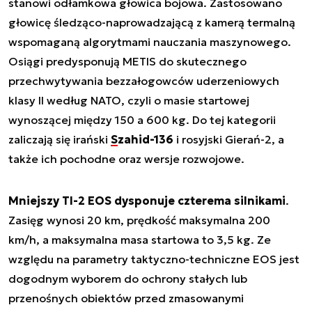
stanowi odłamkowa głowica bojowa. Zastosowano
głowicę śledząco-naprowadzającą z kamerą termalną
wspomaganą algorytmami nauczania maszynowego.
Osiągi predysponują METIS do skutecznego
przechwytywania bezzałogowców uderzeniowych
klasy II według NATO, czyli o masie startowej
wynoszącej między 150 a 600 kg. Do tej kategorii
zaliczają się irański
Szahid-136
i rosyjski Gierań-2, a
także ich pochodne oraz wersje rozwojowe.
Mniejszy TI-2 EOS dysponuje czterema silnikami
.
Zasięg wynosi 20 km, prędkość maksymalna 200
km/h, a maksymalna masa startowa to 3,5 kg. Ze
względu na parametry taktyczno-techniczne EOS jest
dogodnym wyborem do ochrony stałych lub
przenośnych obiektów przed zmasowanymi