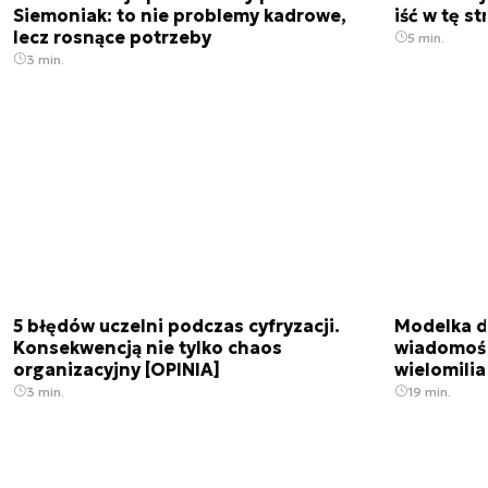
Siemoniak: to nie problemy kadrowe,
iść w tę s
lecz rosnące potrzeby
5 min.
3 min.
5 błędów uczelni podczas cyfryzacji.
Modelka da
Konsekwencją nie tylko chaos
wiadomośc
organizacyjny [OPINIA]
wielomili
3 min.
19 min.