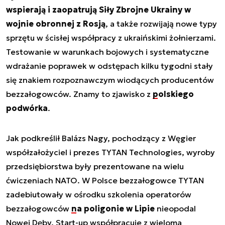
wspierają i zaopatrują Siły Zbrojne Ukrainy w
wojnie obronnej z Rosją
, a także rozwijają nowe typy
sprzętu w ścisłej współpracy z ukraińskimi żołnierzami.
Testowanie w warunkach bojowych i systematyczne
wdrażanie poprawek w odstępach kilku tygodni stały
się znakiem rozpoznawczym wiodących producentów
bezzałogowców. Znamy to zjawisko z
polskiego
podwórka
.
Jak podkreślił Balázs Nagy, pochodzący z Węgier
współzałożyciel i prezes TYTAN Technologies, wyroby
przedsiębiorstwa były prezentowane na wielu
ćwiczeniach NATO. W Polsce bezzałogowce TYTAN
zadebiutowały w ośrodku szkolenia operatorów
bezzałogowców
na poligonie w Lipie
nieopodal
Nowej Dęby. Start-up współpracuje z wieloma