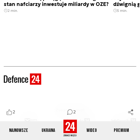
stan nafciarzy inwestuje miliardy w OZE?
dźwignią g
2 min.
5 min.
Zobacz również
2
2
Najnowsze
Ukraina
Wideo
Premium