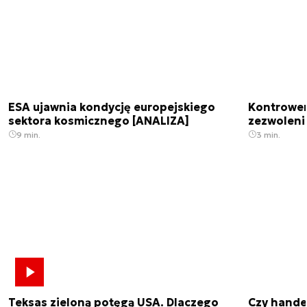
ESA ujawnia kondycję europejskiego
Kontrowers
sektora kosmicznego [ANALIZA]
zezwoleni
9 min.
3 min.
Teksas zieloną potęgą USA. Dlaczego
Czy hande