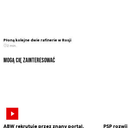
Płoną kolejne dwie rafinerie w Rosji
2 min.
Mogą Cię zainteresować
ABW rekrutuje przez znany portal.
PSP rozwi