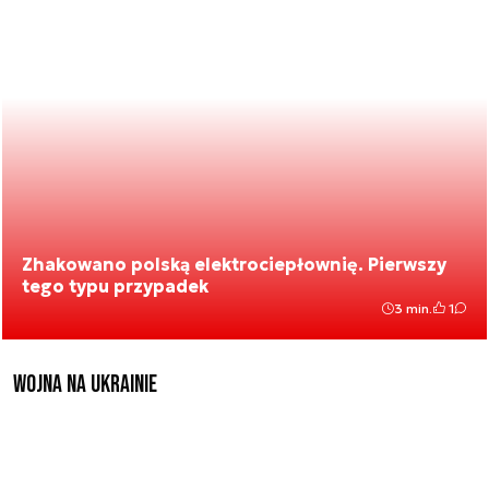
Zhakowano polską elektrociepłownię. Pierwszy
tego typu przypadek
3 min.
1
Wojna na Ukrainie